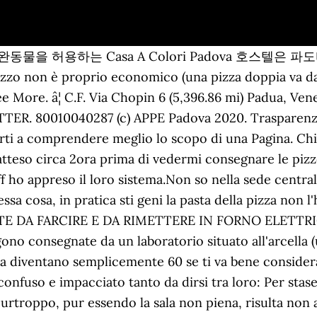
Pizzeria Rivoluzione Pizza, rated 4 of 5 on Tripadvisor and ranked #260 of 968 restaurants in Padua. Cerca. Nuovo punto vendita in via Bembo a Padova, Chiedi a fiomax32 in merito a Pizzeria Rivoluzione Pizza. Rivoluzione Pizza - Padova Rivoluzione Pizza Padova Via chopin 6, 35132, Padova, Italia. Via Pietro Bembo 211. Via Savelli 28 – 35129 Padova. Pizza Place. VIA CHOPIN, 6 35132 PADOVA +39 347 691 5583. PIZZA DESIGN CORSI CONSULENZE LOCALI AWARD PROFILO LABORATORIO. Rivoluzione Pizza Bembo, al civico 64 dellâomonima via a Padova è tale di nome e di fatto. Rivoluzione Pizza, Padova: su Tripadvisor trovi 6 recensioni imparziali su Rivoluzione Pizza, con punteggio 4,5 su 5 e al n.589 su 978 ristoranti a Padova. Cosa. Find restaurant reviews, menu, prices, and hours of operation for Rivoluzione pizza on TheFork. 620 van 985 restaurants in Padua. Aggiungi alla lista dei desideri Aggiungi a confronta Condividi #46 di 543 pizzerie a Padova #223 di 1225 ristoranti a Padova . Contatti: Telefono 3922033107. Pizzeria, Opzioni vegetariane. Elenco pizzeria da asporto a Albignasego con â orari, recensioni, email, â telefono, indicazioni stradali. Dove. What. NEWSLETTER. Casa A Colori Padova - El Casa A Colori Padova Albergue es un alojamiento amigable con mascotas en Padua que ofrece una biblioteca y un bar. Via Piovese 40. Chiuso Apre alle 17:50 +39 04 9742 3333. Via Guizza Conselvana 367. Nicoletta F, Proprietario presso Pizzeria Rivoluzione Pizza, ha risposto a questa recensione. Casa A Colori Padova - Casa A Colori Padova est une auberge de jeunesse qui offre logement acceptant les animaux domestiques non loin de Parco dei Faggi. Pizzeria Rivoluzione Pizza: Nuovo punto vendita in via Bembo a Padova - Guarda 153 recensioni imparziali, 58 foto di viaggiatori, e fantastiche offerte per Padova, Italia su Tripadvisor. Vengono servite solo pizze "in pala", ovvero di forma allungata, delle dimensioni circa doppie di una pizza normale; la scelta di gusti è varia e gli ingredienti sono di buona qualità. Il servizio purtroppo, pur essendo la sala non piena, risulta non all'altezza. Via Crescini 141. Dopo averne sentito molto parlare e pubblicizzare abbiamo provato la pizza nel nuovo punto vendita di via Bembo.Siamo rimasti molto delusi:le pizze erano esageratamente cosparse di uno strato di mozzarella di un cm e il pomodoro era inesistente. Siamo a Padova, in via Venezia 67/e La Motosport a Padova è concessionaria: Benelli, Kymco, Royal Enfield, Keeway, Fantic Motor, Caballero, Lifan (scooter elettrici), Fantic E-BIKE, Fantic Issimo. Gli aggiornamenti della mappa sono stati sospesi. Get Directions +39 049 742 3333 . Pizzeria Rivoluzione Pizza, Padua Picture: Rivoluzione Pizza - Check out Tripadvisor members' 24,575 candid photos and videos of Pizzeria Rivoluzione Pizza Prenota Pizzeria Rivoluzione Pizza, Padova su Tripadvisor: trovi 157 recensioni imparziali su Pizzeria Rivoluzione Pizza, con punteggio 4 su 5 e al n.285 su 985 ristoranti a Padova. Via Guizza Conselvana 367. Bravi! Rivoluzione pizza, Padova su TheFork. Prima di ordinare chiediamo quanto c’è da aspettare e ci dicono 35 minuti, abbiamo aspettaro quasi un’ora. Ciao Sakura. CATEGORIE. Via Savelli 28 â 35129 Padova. Via Pietro Bembo, 149 - 35124 - Padova (PD) Ristoranti simili. SEZIONI. Next. Registra il ristorante . Pizzeria crescini. Rivoluzione Pizza, Padua: Consulta 5 opiniones sobre Rivoluzione Pizza con puntuación 4,5 de 5 y clasificado en Tripadvisor N.°620 de 985 restaurantes en Padua. Agriturismo Capeeto . Poeta, storiografo, bibliofilo e infine cardinale, Pietro Bembo (1470-1547), fu il più importante letterato della sua epoca. CATEGORIE. What. Next . RivoluzionePizza, Via Federico Chopin, 6; RivoluzionePizza. Rivoluzione Pizza, Padua: Bekijk 5 onpartijdige beoordelingen van Rivoluzione Pizza, gewaardeerd als 4,5 van 5 bij Tripadvisor en als nr. Show Map. Search. Carrozzelle e Poltrone per Infermi Viale del Lavoro, 14, 35020 PONTE SAN NICOLÒ (PD) - VENETO