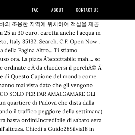
FAQ
ABOUT
CONTACT US
 distanza: 2.78 km . di Claudio Gigante Ho trascorso qualche giorno a Padova, incuriosito dalla mostra Pietro Bembo e l’invenzione del Rinascimento (Palazzo del Monte di Pietà, dal 2 febbraio al 19 maggio 2013). 288 av 983 restauranter i Padua. Vuol dire che non vi sapere organizzare e dietro le quinte si Ã¨ chiaramente visto Il campione Calaon che FARCIVA SEMPLICEMENTE CON LA SUA BELLA UNIFORME DA GARA LE BASI FATTE DAL SUDDETTO LABORATORIO.Ora passi per la sua trovata brillante di vendere pizze in stile McDonald ma l'organizzazione dov'Ã¨?Forse tutte le volte che ha gareggiato il Signor Calaon I VERI MAESTRI PIZZAIOLI NAPOLETANI ERANO ALLA PARTITA DEL NAPOLI......PIETOSI, La recensione mi sembra esagerata ma non importa La invito a passare in pizzeria perchÃ© la sento molto competente e io sto cercando personale Potrebbe anche insegnarmi visto che io non sono nato imparato e non faccio parte dei fenomeni L'aspetto e le auguro buona domenica Calaon Gianni, Abbiamo deciso, in 4 amici, di provare per la prima volta questa pizzeria, di cui abbiamo anche letto un articolo molto positivo in rete. Arriviamo in questa pizzeria in via pietro bembo dopo aver letto ben due articoli su giornali locali, spinti anche dalla promozione al 50% la prima settimana.. arrivati sul posto scopriamo che la promozione non vale per le pizze speciali anche se nei due articoli era chiaramente scritto che valeva per tutte le pizze del listino. Book a table at Rivoluzione pizza in Padua. Elenco pizzeria da asporto a Albignasego con ⌚ orari, recensioni, email, ☎ telefono, indicazioni stradali. See actions taken by the people who manage and post content. PIZZA DESIGN CORSI CONSULENZE LOCALI AWARD PROFILO LABORATORIO. Chiedi preventivi a Pizza da asporto e lascia â valutazioni. Cerca. Fast Food Restaurant. TheFork, a Trip advisor company. Via Pietro Bembo 64 (4,356.04 mi) Padua, Veneto, Italy 35124. Chiedi preventivi a Pizza da asporto e lascia ☆ valutazioni. Nessuno ci ha spiegato, ad esempio, che le pizze arrivano una alla volta, pertanto avendo preso due pizze da condividere in coppia, finche' mangiava una coppia, l'altra guardava... e viceversa. Dal 2020 apre le porte a nuovi mercati come le E-BIKE, prendendo in esclusiva per Padova le Fantic E-BIKE, biciclette a pedalata assistita top di gamma nel settore e le innovative Issimo E-bike. Powered Mercurio Servizi Il locale e' arredato in maniera semplice ma efficace, senza troppi fronzoli, con uno stile un po' rustico; situato in un quartiere residenziale, per parcheggiare è necessario girare nelle strade limitrofe. Ristorante Villa Vanna. Padova. Menù - Rivoluzione pizza. Via Lago Dolfin, 2 × Prenota un â¦ Scheda precedente Osteria del Baccalà da Linda. Sapendolo da subito si potevano mescolare i gusti per mangiare tutti insieme. Latitude: 45.3994654, Longitude: 11.9091446 Opens at 6:00 PM. Via Pietro Bembo, Padova (Salboro) Mostra Mappa. Leggi le rece