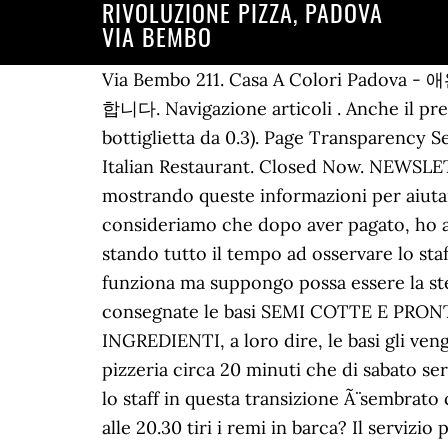
RIVOLUZIONE PIZZA, PADOVA
VIA BEMBO
Via Bembo 211. Casa A Colori Padova - 애완동물을 허용하는 Casa A Colori Padova 호스텔은 파도바의 조용한 지역에 위치하여 객실을 제공합니다. Navigazione articoli . Anche il prezzo non è proprio economico (una pizza doppia va dai 25 ai 30 euro, caretta anche l'acqua in bottiglietta da 0.3). Page Transparency See More. â¦ C.F. Via Chopin 6 (5,396.86 mi) Padua, Veneto, Italy 35132. Search. C.F. Open Now . Italian Restaurant. Closed Now. NEWSLETTER. 80010040287 (c) APPE Padova 2020. Trasparenza della Pagina Altro... Ti stiamo mostrando queste informazioni per aiutarti a comprendere meglio lo scopo di una Pagina. Chiuso ora. La pizza Ã¨ accettabile mah.... se consideriamo che dopo aver pagato, ho atteso circa 2ora prima di vedermi consegnare le pizze ordinate c'Ã¨ da chiedersi il perchÃ© Ã¨ stando tutto il tempo ad osservare lo staff ho appreso il loro sistema.Non so nella sede centrale di Questo Capione del mondo come funziona ma suppongo possa essere la stessa cosa, in pratica sti geni la pasta della pizza non l'hanno mai vista dato che gli vengono consegnate le basi SEMI COTTE E PRONTE DA FARCIRE E DA RIMETTERE IN FORNO ELETTRICO SOLO PER FAR AMALGAMARE GLI INGREDIENTI, a loro dire, le basi gli vengono consegnate da un laboratorio situato all'arcella (un quartiere di Padova che dista dalla pizzeria circa 20 minuti che di sabato sera diventano semplicemente 60 se ti va bene considerando il traffico peggiore della settimana) lo staff in questa transizione Ã¨ sembrato confuso e impacciato tanto da dirsi tra loro: Per stasera basta ordini.Incredibile di sabato sera alle 20.30 tiri i remi in barca? Il servizio purtroppo, pur essendo la sala non piena, risulta non all'altezza. Chiedi a Guido28Silvia18 in merito a Pizzeria Rivoluzione Pizza, Chiedi a giu-sch88 in merito a Pizzeria Rivoluzione Pizza, Nuovo punto vendita in via Bembo a Padova, Chiedi a fiomax32 in merito a Pizzeria Rivoluzione Pizza, Chiedi a alberton3 in merito a Pizzeria Rivoluzione Pizza, I migliori hotel con colazione inclusa a Padova, I migliori hotel con piscine interne a Padova, I migliori hotel con camere per fumatori a Padova, Hotel vicino alla Cappella degli Scrovegni, Hotel vicino alla Basilica di Sant’Antonio, Hotel vicino alla Orto Botanico di Padova, Hotel vicino alla MUSME - Museo di Storia della Medicina in Padova, Hotel vicino alla stazione di Padova Campo Marte, Hotel vicino alla stazione di Padova Interporto, Hotel vicino alla stazione di Terme Euganee-Abano-Montegrotto, Hotel vicino alla stazione di Battaglia Terme, Hotel vicino alla stazione di Ponte di Brenta, Hotel vicino alla stazione di Camponogara - Campagna Lupia, Ristoranti vicino a Pizzeria Rivoluzione Pizza, Ristoranti di cucina senza glutine a Padova, Ristoranti aperti fino a tarda notte a Padova, Ristoranti con servizio di cibo da asporto a Padova, Ristoranti con tavoli all'esterno a Padova, Ristoranti per occasioni speciali a Padova. Anche il prezzo non Ã¨ proprio economico (una pizza doppia va dai 25 ai 30 euro, caretta anche l'acqua in bottiglietta da 0.3). Pizzeria Rivoluzione Pizza, Padua: See 152 unbiased reviews of 