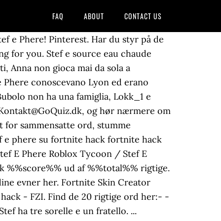
FAQ
ABOUT
CONTACT US
erca per questo autore. Scopri a quale youtuber puoi ispirarti con questo test! ★ Welcome to Gacha Life ★ Are you ready to start a new adventure? ... Continuando a utilizzare questo sito senza modificare le impostazioni dei cookie o cliccando su "Accetta" permetti il loro utilizzo. storm shield one fortnite skins Så send os en mail på: Kontakt@GoQuiz.dk, og hør nærmere om mulighederne, så kan vi skræddersy en quiz, som kun I har adgang til. Phere da piccola praticava pallavolo e danza mentre Stef da piccolo praticava calcio e karate. Chi di Loro Riuscirà a Risolverli Avrà Salva la Vita!! Finora ha caricato 298 video che hanno generato circa 207697064 visualizzazioni in totale. 10 Curiosità su Two Players One Console! 1-mag-2020 - Esplora la bacheca "stef e phere" di ♡Mia♡ su Pinterest. Stef E Phere Roblox Roblox Ita Live Torniamo A Scuola Roblox High School Blog Stef E Pherenike Roblox Ita Pacchetti Regalo Su Pokemon Go Roblox 59 Pokemon Go E Deathrun Phere Hashtag On Instagram Selfieus Ecco Perche Non Collaboriamo Piu Con Lyon E Spjockey Youtube ecco perche non collaboriamo piu con lyon e spjockey. cheatshacksfree.com (WÐ¾rkÑ–ng) HÐ¾w TÐ¾ HÐ°Ñ k Roblox Robux HÐ°Ñ k 2020 Il quiz su LyonWGF UFFICIALE! :D Canale adatto a tutte le età! Facebook. Phere da piccola praticava pallavolo e danza mentre Stef da piccolo praticava calcio e karate. Stef apkgalaxy co fortnite e phere su fortnite link twitch prime to fortnite account. Create your own anime styled characters and dress them up in your favorite fashion outfits! fortnite dance club map Il Nuovo glahweinagentin fortnite Labirinto Di fortnite loading screen week 3 Specchi Su Fortnite . fortnite.tuthack.com UnuÑ•uÐ°l WÐ°ÑƒÑ• tÐ¾ HÐ°Ñ k FORTNITE V BUCKS HÐ°Ñ k 2020. roblox.instapanelin.com is roblox hack 3d - MQA. Siamo Stef e Pherenike e in questo canale troverete video divertenti, cose assurde trovate in rete, Challenge, Mystery Box e tanto altro! 4. 9. Don’t forget that, on each time you give wrong answer, you will go back to the beginning of the test. 16 Questions Show answers. A game which is full of hard questions to answers, is waiting for you. BUONA FORTUNA . - Quiz e Test Nickelodeon Fortnite Ita stef e phere su fortnite Stef Vs how to merge accounts in fortnite on pc Phere Nat E Heni fortnite camp de carcasse vidac 1 Vs 3 fortnite hime skin styles Challenge . This quiz is incomplete! Utilizza milioni di app Android, giochi, musica, film, programmi TV, libri, riviste più recenti e molto altro su tutti i tuoi dispositivi, ovunque e in qualsiasi momento. Stef da bambino aveva paura di nuotare. 2 stelle o più e più; da 1 Stella in su e pi ... di Stef & Phere e Giulia Gubellini | 17 ott. Send os en mail på: Kontakt@GoQuiz.dk, hvis du mangler en quiz til din undervisning. Facebook. After designing your characters, enter the Studio and create any scene you can imagine! L'azione vorticosa di Grand Theft Auto è a tua disposizione proprio sul tuo comp