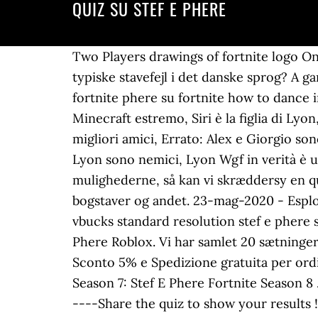
QUIZ SU STEF E PHERE
Two Players drawings of fortnite logo One Console Youtube . Farò degli Indovinelli ad Anna, Stef e Phere! Pinterest. Har du styr på de typiske stavefejl i det danske sprog? A game which is full of hard questions to answers, is waiting for you. Stef e source eau chaude fortnite phere su fortnite how to dance in fortnite switch. Corretto: Lyon e Anna sono fidanzati, Anna non gioca mai da sola a Minecraft estremo, Siri è la figlia di Lyon, Lokkino era presente in VITA SU MINECRAFT, Stef e Phere conoscevano Lyon ed erano migliori amici, Errato: Alex e Giorgio sono fidanzati, Stecatto e Cico si odiano e sono nemici, Bubolo non ha una famiglia, Lokk_1 e Lyon sono nemici, Lyon Wgf in verità è una città, Nytårsfejring i Dubai. Så send os en mail på: Kontakt@GoQuiz.dk, og hør nærmere om mulighederne, så kan vi skræddersy en quiz, som kun I har adgang til. Her bliver du både testet for sammensatte ord, stumme bogstaver og andet. 23-mag-2020 - Esplora la bacheca "Stef e phere" di Angel su Pinterest. stef e phere su fortnite hack fortnite hack vbucks standard resolution stef e phere su fortnite hack Edit. Home / Stef E Phere Roblox / Stef E Phere Roblox Tycoon / Stef E Phere Roblox. Vi har samlet 20 sætninger i alt. To play this quiz, please finish editing it. 2. Du fik %%score%% ud af %%total%% rigtige. Sconto 5% e Spedizione gratuita per ordini superiori a 25 euro. 2/25/2016; Place Visits. Test dine evner her. Fortnite Skin Creator Season 7: Stef E Phere Fortnite Season 8 ... xxxxx fortnite.tuthack.com stef e phere su fortnite hack - FZI. Find de 20 rigtige ord her:- -----Share the quiz to show your results ! Statistics. Phere ha due fratelli e una sorella mentre Stef ha tre sorelle e un fratello. ... Contatti e info f Trovaci su … Merkel i nytårstale: 2020 har været det sværeste år i min regeringstid. Two Players drawings of fortnite logo One Console Youtube . - minecraft: 2 days ago: dobbiamo fuggire da quest'isola! 85% 0. Devi rispondere a queste domande e fare almeno il 60%, se riuscirai nell'impresa scrivi sotto il mio ultimo video #verofandelleone! Vuoi diventare una star del web come la mamma di Timmy? Oggi torniamo a giocare a nascondino in una mappa di Fortnite veramente ottima!! Stef & Phere (Autore) 4,8 su 5 stelle 136 voti. Phere ha due fratelli e una sorella mentre Stef ha tre sorelle e un fratello. Scopri a quale youtuber puoi ispirarti con questo test! Frank Herbert's Dune series is one of the grandest epics in the annals of imaginative literature.Selling millions of copies worldwide, it is science fiction's answer to The Lord of the Rings, a brilliantly imaginative epic of high adventure, unforgettable characters, and immense scope. Cliccando in un punto qualsiasi dello schermo, effettuando un’azione di scroll o chiudendo questo banner, invece, presti il … Pubblicato da Magazzini Salani, rilegato, ottobre 2019, 9788893675857. 29 Agosto 2019 3 Settembre 2019 Bigio. Twitter. Fortnite Account Generator Without Human Verification ... ... xxxxx ★ Welcome to Gacha Life ★ Are you ready to start a new adventure? Test 