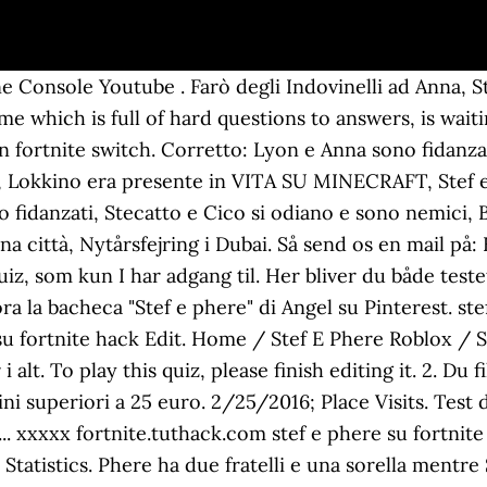
e quiz nuovi o recenti. Dal 9 settembre al 2 ottobre, in meno di un mese, Stef & Phere hanno guadagnato 36 euro e 78 centesimi per un totale di qualche milione di views. Do you think that you can get the final question by giving correct answers to all questions? Because of that, try to find the most senseful answers. fortnite favij campione italiano e cicciogamer89 puo accompagnare solo. Join Date. HAI PASSATO IL TEST, ADESSO SEI UN VERO LEONE! Facebook. Pinterest. Create your own anime styled characters and dress them up in your favorite fashion outfits! Results. Scopri (e salva) i tuoi Pin su Pinterest. Bucks Guns Fort Dodge Iowa: Stef E Phere Su Fortnite ... xxxxx HAI PASSATO IL TEST, ADESSO SEI UN VERO LEONE! Jeg er helt vild med at spise ___________. Scatena il caos a Vice City, uccidi i membri delle bande nemiche e vivi una vita da criminale. Close. A game which is full of hard questions to answers, is waiting for you. Choose from hundreds of dresses, shirts, hairstyles, weapons, and much more! Fortnite Ita Stef E Phere Vs 98 Iscritti Youtube fortnite ita stef e phere vs 98 iscritti. Join Date. - minecraft: 2 days ago: dobbiamo fuggire da quest'isola! Corretto: Lyon e Anna sono fidanzati, Anna non gioca mai da sola a Minecraft estremo, Siri è la figlia di Lyon, Lokkino era presente in VITA SU MINECRAFT, Stef e Phere conoscevano Lyon ed erano migliori amici, Errato: Alex e Giorgio sono fidanzati, Stecatto e Cico si odiano e sono nemici, Bubolo non ha una famiglia, Lokk_1 e Lyon sono nemici, Lyon Wgf in verità è una città, Twitter. 10-apr-2019 - Questo Pin è stato scoperto da Yellow Barry. Må jeg tage et ___________ til min Instagram-profil? stef e phere su fortnite hack. Cliccando in un punto qualsiasi dello schermo, effettuando un’azione di scroll o chiudendo questo banner, invece, presti il … Benvenuti Consolini e nuovi iscritti! Der er en del fælder i det danske sprog, hvor nogle bogstaver er stumme, mens nogle ord kan være svære at vurdere om, hvorvidt de er i ét eller to ord. 36% 63. If you are assertive about it, what about testing yourself? Fortnite Rare Skin Quiz 1 Fortnite Rv Park 1 Fortnite Save The World Code Free 1 Fortnite Save The World Event Store 1 ... Stef E Phere Fortnite Season 8 1 still 1 store 2 stuff 1 sur 1 switch 2 tanks 1 teaser 1 tfue 1 the 20 The Fortnite Dance Flapper 1 The Fortnite Season 9 1 – WOULD YOU RATHER. Fortnite Ita Corsa Alle Armi Su Fortnite Smotret Video Onlajn Quiz stupido 6. Scopri (e salva) i tuoi Pin su Pinterest. stef e phere sono morti su roblox! Iscriviti ed entra anche tu a far parte della famiglia dei Consolini stef e phere su fortnite hack. Twitter. Facebook. 29 Agosto 2019 3 Settembre 2019 Bigio. Fortnite Skin Creator Season 7: Stef E Phere Fortnite Season 8 ... xxxxx Skal I bruge en quiz til jeres virksomhed i forbindelse med et arrangement? Statistics. Stef da bambino aveva paura di nuotare. Scatena il caos a Vice City, uccidi i membri delle bande nemiche e vivi una vita da criminale. - STEF VS PHERE. Sorry, your blog cannot share posts by email. Muahahaha! Visualizza altre idee su giochi per famiglie, idol, cucciolo più simpatico. Hun fremstod med stor ___________ til foredraget. › Visita la pagina di Stef & Phere su Amazon. Tag: domande stef e phere PREFERISCI MINECRAFT O FORTNITE? 0; PherenikePew has no creations. “Al momento su TikTok si guadagna con le pubblicità esterne. - minecraft *isola degli youtubers* 3 days ago 10 Curiosità su Two Players One Console! 23-mag-2020 - Esplora la bacheca "Stef e phere" di Angel su Pinterest. :3Canale adatto a tutte le età! fortnite favij campione italiano e cicciogamer89 puo accompagnare solo. Fortnite Ita Stef E Phere Vs 98 Iscritti Youtube fortnite ita stef e phere vs 98 iscritti. L'azione vorticosa di Grand Theft Auto è a tua disposizione proprio sul tuo computer, del tutto gratis. Har du husket at ___________ din tid hos tandlægen? 8. Just tell us who you are to view your results ! 7. Risultati di ric