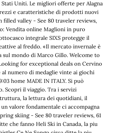
Stati Uniti. Le migliori offerte per Alagna
ezzi e caratteristiche di prodotti nuovi
n filled valley - See 80 traveler reviews,
mo: Vendita online Maglioni in puro
ottocasco integrale SIXS protegge il
eattive al freddo. «Il mercato invernale è
ra sul mondo di Marco Gillo. Welcome to
 Looking for exceptional deals on Cervino
e al numero di medaglie vinte ai giochi
8:19:03 home MADE IN ITALY. Si può
. Scopri il viaggio. Tra i servizi
ruttura, la lettura dei quotidiani, il
llora un valore fondamentale ci accompagna
pring skiing - See 80 traveler reviews, 61
itte che fanno Heli Ski in Canada, la piu
istler Ce Ne Songo circa ditte la piu