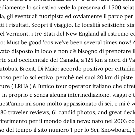
diamente lo sci estivo vede la presenza di 1.500 sciato
ola, gli eventuali fuoripista ed ovviamente il parco pe
 i risultati. Scopri il viaggio. Le località sciistiche s
l Vermont, i tre Stati del New England all'estremo c
vo: Must be good 'cos we've been several times now! A 
vato disposto in loco e non c’è bisogno di prenotare 
arte sud occidentale del Canada, a 125 km a nord di Va
tobus. Brexit, Di Maio: accordo positivo per cittadini
 per lo sci estivo, perchè nei suoi 20 km di piste si
ure ( LRHA ) è l’unico tour operator italiano che dir
 in proprio e senza alcuna intermediazione, viaggi e 
est'anno mi sono molto appassionato di sci, e mi è venu
e 80 traveler reviews, 61 candid photos, and great deals
riferimento per il mondo della neve: nato nel 2003 co
rso del tempo il sito numero 1 per lo Sci, Snowboard, 