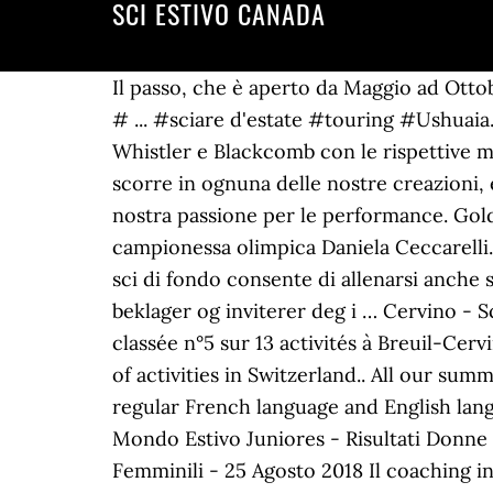
SCI ESTIVO CANADA
Il passo, che è aperto da Maggio ad Ottob
# ... #sciare d'estate #touring #Ushuaia
Whistler e Blackcomb con le rispettive 
scorre in ognuna delle nostre creazioni, e
nostra passione per le performance. Golde
campionessa olimpica Daniela Ceccarelli..
sci di fondo consente di allenarsi anche s
beklager og inviterer deg i … Cervino - Sc
classée n°5 sur 13 activités à Breuil-Cer
of activities in Switzerland.. All our s
regular French language and English lang
Mondo Estivo Juniores - Risultati Donne
Femminili - 25 Agosto 2018 Il coaching in