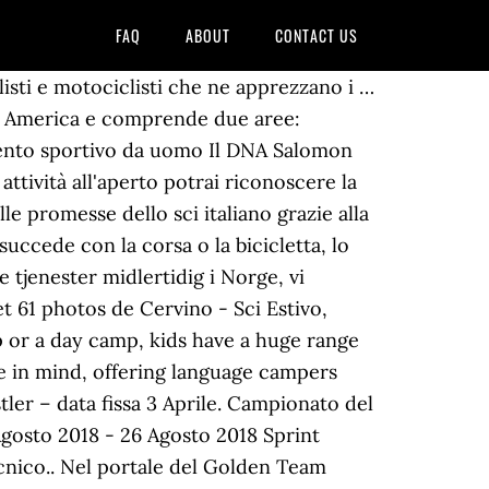
FAQ
ABOUT
CONTACT US
listi e motociclisti che ne apprezzano i …
rd America e comprende due aree:
mento sportivo da uomo Il DNA Salomon
attività all'aperto potrai riconoscere la
e promesse dello sci italiano grazie alla
uccede con la corsa o la bicicletta, lo
e tjenester midlertidig i Norge, vi
 et 61 photos de Cervino - Sci Estivo,
mp or a day camp, kids have a huge range
ce in mind, offering language campers
ler – data fissa 3 Aprile. Campionato del
gosto 2018 - 26 Agosto 2018 Sprint
ecnico.. Nel portale del Golden Team