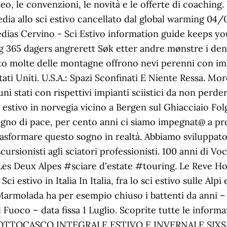
eo, le convenzioni, le novità e le offerte di coaching
media allo sci estivo cancellato dal global warming 04
dias Cervino - Sci Estivo information guide keeps you
ng 365 dagers angrerett Søk etter andre mønstre i den
nto molte delle montagne offrono nevi perenni con impia
Stati Uniti. U.S.A.: Spazi Sconfinati E Niente Ressa. 
ni stati con rispettivi impianti sciistici da non perde
ci estivo in norvegia vicino a Bergen sul Ghiacciaio Fo
ogno di pace, per cento anni ci siamo impegnat@ a p
asformare questo sogno in realtà. Abbiamo sviluppato 
 escursionisti agli sciatori professionisti. 100 anni
Les Deux Alpes #sciare d'estate #touring. Le Reve Ho
i estivo in Italia In Italia, fra lo sci estivo sulle Alpi
armolada ha per esempio chiuso i battenti da anni – h
el Fuoco – data fissa 1 Luglio. Scoprite tutte le informa
a … SOTTOCASCO INTEGRALE ESTIVO E INVERNALE SI