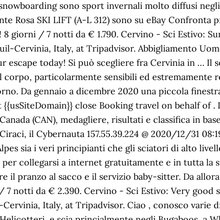
snowboarding sono sport invernali molto diffusi negli 
nte Rosa SKI LIFT (A-L 312) sono su eBay Confronta pr
 8 giorni / 7 notti da € 1.790. Cervino - Sci Estivo: Su
uil-Cervinia, Italy, at Tripadvisor. Abbigliamento Uo
escape today! Si può scegliere fra Cervinia in … Il s
del corpo, particolarmente sensibili ed estremamente r
iorno. Da gennaio a dicembre 2020 una piccola finest
 {{usSiteDomain}} close Booking travel on behalf of .
anada (CAN), medagliere, risultati e classifica in bas
lo Ciraci, il Cybernauta 157.55.39.224 @ 2020/12/31 0
s sia i veri principianti che gli sciatori di alto livello
per collegarsi a internet gratuitamente e in tutta la st
vere il pranzo al sacco e il servizio baby-sitter. Da a
 7 notti da € 2.390. Cervino - Sci Estivo: Very good s
Cervinia, Italy, at Tripadvisor. Ciao , conosco varie d
Helicotteri, e scia princialmente negli Bugaboos, a Wh