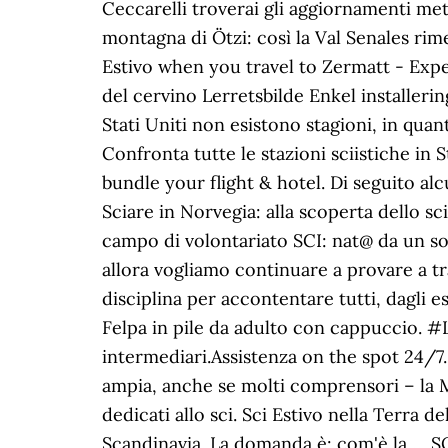
Ceccarelli troverai gli aggiornamenti met
montagna di Ötzi: così la Val Senales ri
Estivo when you travel to Zermatt - Expe
del cervino Lerretsbilde Enkel installeri
Stati Uniti non esistono stagioni, in qua
Confronta tutte le stazioni sciistiche in 
bundle your flight & hotel. Di seguito alcu
Sciare in Norvegia: alla scoperta dello s
campo di volontariato SCI: nat@ da un s
allora vogliamo continuare a provare a tr
disciplina per accontentare tutti, dagli
Felpa in pile da adulto con cappuccio. #
intermediari.Assistenza on the spot 24/7. Sc
ampia, anche se molti comprensori – la M
dedicati allo sci. Sci Estivo nella Terra d
Scandinavia. La domanda è: com'è l