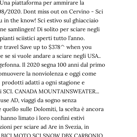
. Una piattaforma per ammirare la
/08/2020. Dont miss out on Cervino - Sci
 in the know! Sci estivo sul ghiacciaio
ne samlingen! Di solito per sciare negli
nti sciistici aperti tutto l’anno.
More travel Save up to $378^ when you
re se si vuole andare a sciare negli USA..
lgefonna. Il 2020 segna 100 anni dal primo
romuovere la nonviolenza e oggi come
prodotti adatti a ogni stagione e
 di Voci SCI. CANADA MOUNTAINSWEATER...
use AD, viaggi da sogno senza
 e quello sulle Dolomiti, la scelta è ancora
anno limato i loro confini estivi
zioni per sciare ad Are in Svezia, in
XS BICI MOTO SCI SNOW DBX CARBONIO