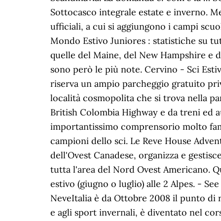
Sottocasco integrale estate e inverno. Me
ufficiali, a cui si aggiungono i campi scu
Mondo Estivo Juniores : statistiche su tutti
quelle del Maine, del New Hampshire e de
sono però le più note. Cervino - Sci Esti
riserva un ampio parcheggio gratuito pri
località cosmopolita che si trova nella p
British Colombia Highway e da treni ed au
importantissimo comprensorio molto famoso
campioni dello sci. Le Reve House Advent
dell'Ovest Canadese, organizza e gestisce
tutta l'area del Nord Ovest Americano. Qu
estivo (giugno o luglio) alle 2 Alpes. - Se
NeveItalia è da Ottobre 2008 il punto di 
e agli sport invernali, è diventato nel co