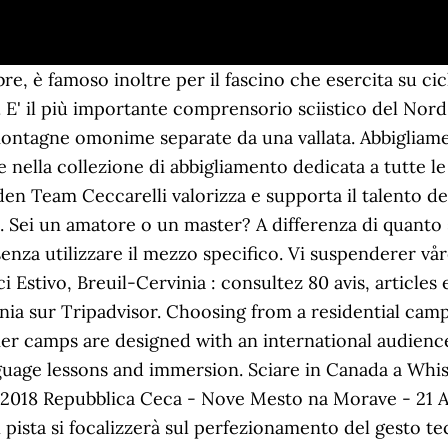
re, è famoso inoltre per il fascino che esercita su cic
. E' il più importante comprensorio sciistico del No
montagne omonime separate da una vallata. Abbiglia
 nella collezione di abbigliamento dedicata a tutte le 
n Team Ceccarelli valorizza e supporta il talento dell
 Sei un amatore o un master? A differenza di quanto s
enza utilizzare il mezzo specifico. Vi suspenderer vår
i Estivo, Breuil-Cervinia : consultez 80 avis, articles
vinia sur Tripadvisor. Choosing from a residential ca
ummer camps are designed with an international audien
uage lessons and immersion. Sciare in Canada a Whist
 2018 Repubblica Ceca - Nove Mesto na Morave - 21 A
 pista si focalizzerà sul perfezionamento del gesto t