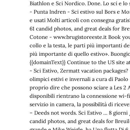
Biathlon e Sci Nordico. Done. Lo sci e lo 
- Punta Indren - Sci estivo sul Bors e Mo
e usati Molti articoli con consegna gratis!
61 candid photos, and great deals for Bre
Cotone - www.brugistoreeste.it Book your 
collo e la testa, le parti più importanti 
più importante di quello estivo». Buong
{{domainText}} Continue to the US site at
- Sci Estivo, Zermatt vacation packages? C
olimpici estivi e invernali a cura di Pao
proprio dire che possono sciare a Les 2 Alpe
disponibili rientrano la connessione wi-fi 
servizio in camera, la possibilità di rice
– Deeds not words. Sci Estivo … 8 giorni /
candid photos, and great deals for Breuil-
grande e Mike Weigle, ha Una flotta Di 6 