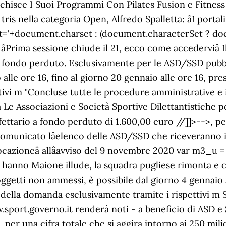
rricchisce I Suoi Programmi Con Pilates Fusion e Fitnes
tris nella categoria Open, Alfredo Spalletta: âI porta
set='+document.charset : (document.characterSet ? do
Prima sessione chiude il 21, ecco come accederviâ I
a fondo perduto. Esclusivamente per le ASD/SSD pubbli
alle ore 16, fino al giorno 20 gennaio alle ore 16, pres
ivi m "Concluse tutte le procedure amministrative e i
 Le Associazioni e Società Sportive Dilettantistiche 
fettario a fondo perduto di 1.600,00 euro //]]>-->, per
omunicato lâelenco delle ASD/SSD che riceveranno i 
cazioneâ allâavviso del 9 novembre 2020 var m3_u =
hanno Maione illude, la squadra pugliese rimonta e co
ggetti non ammessi, è possibile dal giorno 4 gennaio a
e della domanda esclusivamente tramite i rispettivi m
w.sport.governo.it renderà noti - a beneficio di ASD e
er una cifra totale che si aggira intorno ai 250 mili