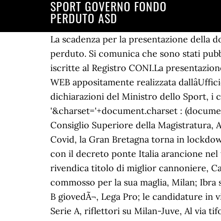
SPORT GOVERNO FONDO
PERDUTO ASD
La scadenza per la presentazione della d
perduto. Si comunica che sono stati pubbl
iscritte al Registro CONI.La presentazion
WEB appositamente realizzata dallâUffici
dichiarazioni del Ministro dello Sport, i 
'&charset='+document.charset : (document
Consiglio Superiore della Magistratura, 
Covid, la Gran Bretagna torna in lockdown
con il decreto ponte Italia arancione ne
rivendica titolo di miglior cannoniere, 
commosso per la sua maglia, Milan; Ibra 
B giovedÃ¬, Lega Pro; le candidature in v
Serie A, riflettori su Milan-Juve, Al via t