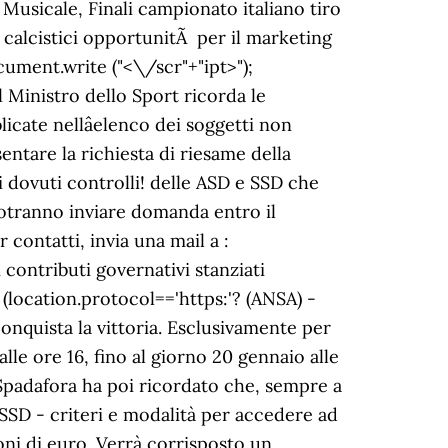
s Musicale, Finali campionato italiano tiro
li calcistici opportunitÃ per il marketing
cument.write ("
<\/scr"+"ipt>");
l Ministro dello Sport ricorda le
cate nellâelenco dei soggetti non
entare la richiesta di riesame della
 dovuti controlli! delle ASD e SSD che
potranno inviare domanda entro il
 contatti, invia una mail a :
contributi governativi stanziati
 (location.protocol=='https:'? (ANSA) -
nquista la vittoria. Esclusivamente per
lle ore 16, fino al giorno 20 gennaio alle
 Spadafora ha poi ricordato che, sempre a
 SSD - criteri e modalità per accedere ad
oni di euro. Verrà corrisposto un