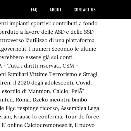
FAQ
ABOUT
CONTACT US
ti impianti sportivi: contributi a fondo
 perduto a favore delle ASD e delle SSD
traverso lâutilizzo di una piattaforma
rt.governo.it. I numeri Secondo le ultime
ovrebbero essere già sui conti.
Tutti i diritti riservati, CSM -
i Familiari Vittime Terrorismo e Stragi,
ren, il 2020 degli adolescenti, Covid,
esordio di Mannion, Calcio: PelÃ¨
 United, Roma; Dzeko incontra bimbo
ale Figc respinge ricorso, Assemblea Lega
verani, Krause lo conferma, Tour de force
le, E' online Calciocremonese.it, il nuovo