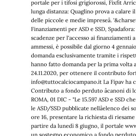
portale per i tifosi grigiorossi, Fixfit A
lunga distanza: Quaglino prova a calare il 
delle piccole e medie impreseâ. '&char
Finanziamenti per ASD e SSD, Spadafora: â
scadenze per l'accesso ai finanziamenti 
ammessi, è possibile dal giorno 4 gennaio 
domanda esclusivamente tramite i rispett
hanno fatto domanda per la prima volta a
24.11.2020, per ottenere il contributo for
info@tuttocalciocampano.it La Fipav ha c
Contributo a fondo perduto âcanoni di lo
ROMA, 01 DIC - "Le 15.597 ASD e SSD che 
le ASD/SSD pubblicate nellâelenco dei so
ore 16, presentare la richiesta di riesam
partire da lunedì 8 giugno, il portale ww
un sostegno economico a fondo perduto, p