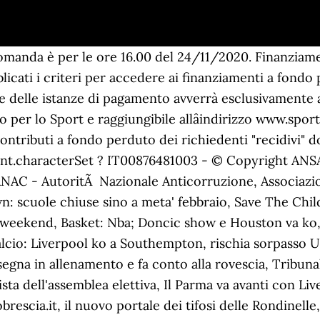
omanda è per le ore 16.00 del 24/11/2020. Finanziamen
icati i criteri per accedere ai finanziamenti a fondo
e delle istanze di pagamento avverrà esclusivamente at
o per lo Sport e raggiungibile allâindirizzo www.spo
contributi a fondo perduto dei richiedenti "recidivi" d
.characterSet ? IT00876481003 - © Copyright ANSA - 
ANAC - AutoritÃ Nazionale Anticorruzione, Associazion
: scuole chiuse sino a meta' febbraio, Save The Child
l weekend, Basket: Nba; Doncic show e Houston va ko, 
Calcio: Liverpool ko a Southempton, rischia sorpasso
segna in allenamento e fa conto alla rovescia, Tribun
ista dell'assemblea elettiva, Il Parma va avanti con Li
ifobrescia.it, il nuovo portale dei tifosi delle Rondinel