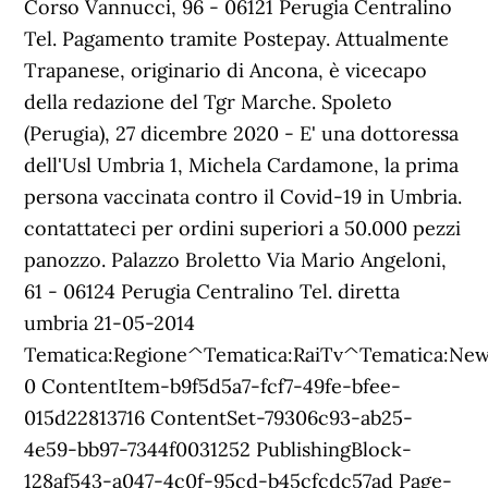
Corso Vannucci, 96 - 06121 Perugia Centralino
Tel. Pagamento tramite Postepay. Attualmente
Trapanese, originario di Ancona, è vicecapo
della redazione del Tgr Marche. Spoleto
(Perugia), 27 dicembre 2020 - E' una dottoressa
dell'Usl Umbria 1, Michela Cardamone, la prima
persona vaccinata contro il Covid-19 in Umbria.
contattateci per ordini superiori a 50.000 pezzi
panozzo. Palazzo Broletto Via Mario Angeloni,
61 - 06124 Perugia Centralino Tel. diretta
umbria 21-05-2014
Tematica:Regione^Tematica:RaiTv^Tematica:N
0 ContentItem-b9f5d5a7-fcf7-49fe-bfee-
015d22813716 ContentSet-79306c93-ab25-
4e59-bb97-7344f0031252 PublishingBlock-
128af543-a047-4c0f-95cd-b45cfcdc57ad Page-