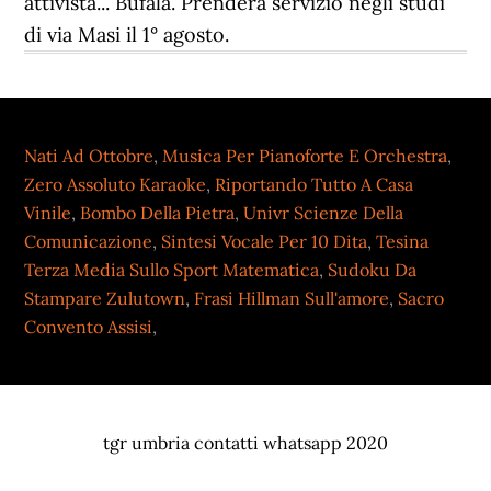
attivista... Bufala. Prenderà servizio negli studi
di via Masi il 1° agosto.
Nati Ad Ottobre
,
Musica Per Pianoforte E Orchestra
,
Zero Assoluto Karaoke
,
Riportando Tutto A Casa
Vinile
,
Bombo Della Pietra
,
Univr Scienze Della
Comunicazione
,
Sintesi Vocale Per 10 Dita
,
Tesina
Terza Media Sullo Sport Matematica
,
Sudoku Da
Stampare Zulutown
,
Frasi Hillman Sull'amore
,
Sacro
Convento Assisi
,
tgr umbria contatti whatsapp 2020