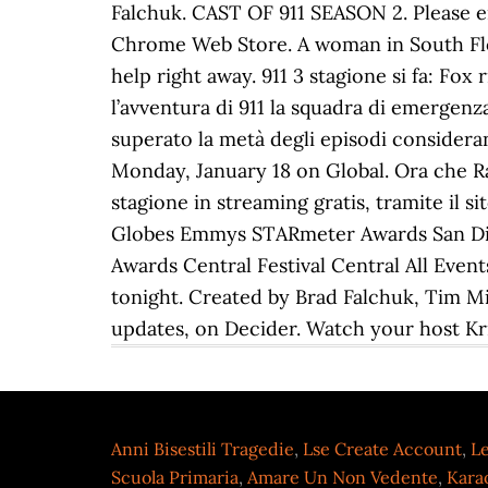
Anni Bisestili Tragedie
,
Lse Create Account
,
Le
Scuola Primaria
,
Amare Un Non Vedente
,
Kara