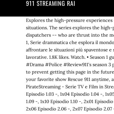
911 STREAMING RAI
Explores the high-pressure experiences of the first responders who are thrust into the most frightening, shocking and heart-stopping situations. The series explores the high-pressure experiences of first responders -- including police officers, firefighters and dispatchers -- who are thrust into the most frightening, shocking and heart-stopping situations. Rai 2 (in chiaro) RSI LA 1 (st. 3 ep. 9-1-1, Serie drammatica che esplora il mondo frenetico e pericoloso della polizia, paramedici e vigili del fuoco che si ritrovano ad affrontare le situazioni più spaventose e scioccanti, cercando di trovare un equilibrio tra le loro vite private e il caos di quelle lavorative. 1.8K likes. Watch. • Season 1 guide for 9-1-1 TV series - see the episodes list with schedule and episode summary. #911 #Drama #Police #Review911's season 3 premiere kicks off with more shocking emergencies and a health scare for Buck. Another way to prevent getting this page in the future is to use Privacy Pass. TVGuide has every full episode so you can stay-up-to-date and watch your favorite show Rescue 911 anytime, anywhere. She is the most talented and respected actress in Hollywood. © 2021 PirateStreaming - Serie TV e Film in Streaming GRATIS. Press J to jump to the feed. 1x01 Episodio 1.01 -, 1x02 Episodio 1.02 -, 1x03 Episodio 1.03 -, 1x04 Episodio 1.04 -, 1x05 Episodio 1.05 -, 1x06 Episodio 1.06 -, 1x07 Episodio 1.07 -, 1x08 Episodio 1.08 -, 1x09 Episodio 1.09 -, 1x10 Episodio 1.10 -, 2x01 Episodio 2.01 -, 2x02 Episodio 2.02 -, 2x03 Episodio 2.03 -, 2x04 Episodio 2.04 -, 2x05 Episodio 2.05 -, 2x06 Episodio 2.06 -, 2x07 Episodio 2.07 -, 2x08 Episodio 2.08 -, 2x09 Episodio 2.09 -, 2x10 Episodio 2.10 -, 2x11 Episodio 2.11 -, 2x12 Episodio 2.12 -, 2x13 Episodio 2.13 -, 2x14 Episodio 2.14 -, 2x15 Episodio 2.15 -, 2x16 Episodio 2.16 -, 2x17 Episodio 2.17 -, 2x18 Episo