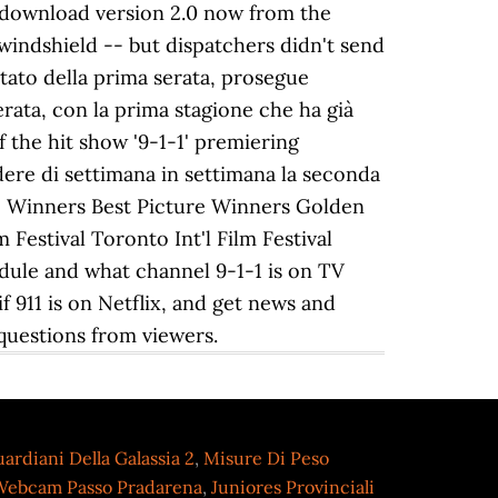
ardiani Della Galassia 2
,
Misure Di Peso
Webcam Passo Pradarena
,
Juniores Provinciali