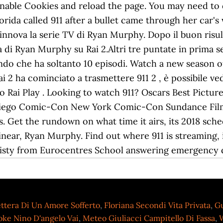
ttera Di Un Amore Sofferto
,
Floriana Secondi Vita Privata
,
Gu
oke Nino D'angelo Vai
,
Meteo Giuliacci Campitello Di Fassa
,