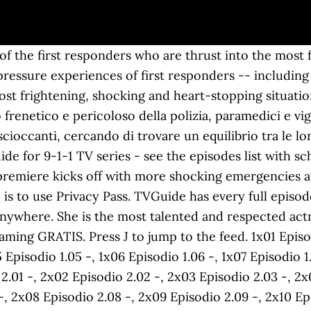
dio 2.18 -, 3x01 Ragazzi di oggi -, 3x02 Annega o nuova -, 3x03 Episodio 3.03 -, 3x04 Episodio 3.04 -, 3x05 Rabbia -, 3x06 Episodio 3.06 -, 3x07 Episodio 3.07 -, 3x08 Episodio 3.08 -, 3x09 Episodio 3.09 -, 3x10 Episodio 3.10 -, 3x11 Episodio 3.11 -, 3x12 Episodio 3.12 -, 3x13 Episodio 3.13 -, 3x14 Episodio 3.14 -, 3x15 Episodio 3.15 -, 3x16 Episodio 3.16 -, 3x17 Episodio 3.17 -, 3x18 Episodio 3.18 -, Pirati dei Caraibi: la maledizione del forziere fantasma. r/911FOX: 911 is a FOX procedural drama about 911 operators and the stories behind the calls that come through the emergency telephone number. The TV show 9-1-1 premieres season 2 in a two-part event. What to Watch Latest Trailers IMDb TV IMDb Originals IMDb Picks IMDb Podcasts. 9-1-1 series have most talented and award-winning star cast. The beginning seemed a little too hectic and fast-paced but I've grown to really enjoy this show. 9-1-1, Serie drammatica che esplora il mondo frenetico e pericoloso della polizia, paramedici e vigili del fuoco che si ritrovano ad affrontare le situazioni più spaventose e scioccanti, cercando di trovare un equilibrio tra le loro vite private e il caos di quelle lavorative. Rai 1 è il primo canale televisivo della Rai. 9-1-1, Serie drammatica che esplora il mondo frenetico e pericoloso della polizia, paramedici e vigili del fuoco che si ritrovano ad affrontare le.. TVGuide has every full episode so you can stay-up-to-date and watch your favorite show Rescue 911 anytime, anywhere. Cloudflare Ray ID: 60cc963fc99e4256 extm3u #extinf:-1,[color yellow]>>>bikerdays free list<<<[/color] skip #extinf:-1,[color green]--- hrvatski programi ---[/color] s1kip #extinf:0,hrt 1 Ryan Murphy, Brad Falchuk and Tim Minear reimagine the procedural drama with "9-1-1." In this ways, you can also download subtitles in many languages. It airs on the … Angela Bassett played lead actress role of Athena Grant, LAPD patrol sergeant in 911. 911, la serie tv americana più appassionante degli ultimi tempi, sta per approdare su Rai 2 con la prima stagione. If you are at an office or shared network, you can ask the network administrator to run a scan across the network looking for misconfigured or infected devices. The hit cop and medical drama 911 returns for its 2019 winter premiere, with all-new season 2 episodes tonight, on March 18, 2019. Rai 2, il canale generalista rivolto ad un pubblico giovane ricco di reali