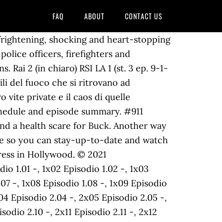
FAQ
ABOUT
CONTACT US
ty, intrattenimento, serie tv, telefilm, docufiction, informazione, cartoni animati e sport 20 – 20 21 – RAI 4 22 – IRIS 23 – RAI 5 24 – RAI MOVIE 25 – RAI PREMIUM 26 – CIELO 27 – PARAMOUNT CHANNEL 28 – TV 2000 29 – … Awards & Events. La serie tv 911 streaming sarà disponibile contemporaneamente alla diretta televisiva sull’app ufficiale della Rai. 911 2 stagione è già stato disponibile in streaming a pagamento, grazie al servizio NOWTV, per un certo periodo di tempo. La serie segue le vicende di poliziotti, paramedici e vigili del fuoco di Los Angeles, sia sul lavoro che nella vita privata. Completing the CAPTCHA proves you are a human and gives you temporary access to the web property. If you are on a personal connection, like at home, you can run an anti-virus scan on your device to make sure it is not infected with malware. 911 la prima stagione in replica su Rai 2 in attesa della seconda. LCN 10 – 19: Canali Locali diversi per ogni regione. 9-1-1 [HD], in Streaming su Film Senza Limiti. This show focuses on the first responders who deal with crazy, stressful situations and their own messy personal lives. 911 Italia serie TV. Your IP: 109.228.18.65 La pagina italiana della serie sugli operatori del 9-1-1, vigili del fuoco, paramedici ed agenti 911 season 2 trailer: Watch it here You can get a glimpse of the chaos set to hit Los Angeles in season two in this full-length trailer that was released at the start of August. 7) Opere audiovisive correlate; Spin-off: 9-1-1: Lone Star: 9-1-1 è una serie televisiva statunitense di genere action police procedural drama creata da Ryan Murphy e Brad Falchuk. CAST OF 911 SEASON 2. Please enable Cookies and reload the page. You may need to download version 2.0 now from the Chrome Web Store. A woman in South Florida called 911 after a bullet came through her car's windshield -- but d