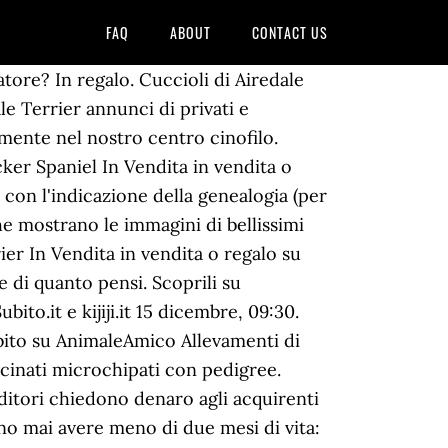
FAQ
ABOUT
CONTACT US
mento Lombardia . L' Airedale-Terrier è il più grande fra le razze Terrier, e riassume tutte le caratteristiche di questo gruppo di … Facciamo controlli e scegliamo i migliori allevatori di cani seriamente, forse Ã¨ per questo che non vedi nessun cucciolo di Airedale Terrier ancora in vendita. IULIUS dal 1989, riconosciuto ENCI/FCI, oltre 230 campionati in tutta europa. ), associazione cinofila riconosciuta dall’ENCI per la … Un cucciolo di airedale terrier ha un prezzo medio di 800 o 900 euro variabile in base all’allevamento e al pedigree del cane. Fortunatamente tutti gli allevatori di Wuuff si dedicano ai loro cuccioli e ti aiuteranno a trovare il cucciolo GIUSTO. Tutti i nostri cuccioli di Staffordshire Bull Terrier rispettano la miglior qualità di razza, e hanno il loro pedigree. … Per informazioni telefonare al 3485638641 . Visitate il nostro sito IULIUSTERRIERS e per avere maggiori informazioni contattateci al 3382595424 oppure allo … Lasceranno il nostro punto vendita accompagnati dal micro-chip, dalla garanzia sulla salute, dal libretto sanitario, e le sverminazioni e le vaccinazioni effettuate. Allevamento Airedale Terrier e Soft Coated Wheaten Terrier. Il prezzo di Airedale Terrier dipende da molti fattori, come ad esempio potenziale, linea di sangue ed esami di salute, solo per citarne alcuni. Reviews and ratings provide a handy guide when choosing the right breeder. Peso ideale per il maschio: 20,5 Kg, femmine un po' più leggere. Ci sono 31 Annunci bull terrier regalo, cani taglia media in vendita, cuccioli di bull terrier da Privati e Allevamenti. Contatta l'utente. Per più informazioni contattarci direttamente per telefono, per più informazioni contattarci direttamente per telefono. Se non riesci a trovare il cucciolo dei tuoi sogni qui, sfoglia la nostra lista di allevatori e contatta uno degli Airedale Terrier allevatori con cui abbiamo il piacere di lavorare. fissare un appuntamento per una vista. Il cucciolo perfetto potrebbe trovarsi lontano. Airedale Terrier: un mix perfetto tra coraggio e allegria 260 Views Originario dello Yorkshire, la regione geografica che comprende la vallata del fiume Airedale (da cui prende il nome) l’Airedale Terrier è conosciuto anche come King of Terriers. Contatta l'utente. E' possibile anche vedre gli annunci cuccioli per razza. L'Airedale Terrier è un cane paziente, mite, gioviale, sereno, rispettoso e intelligente. Iulius Terrier Torino (Italy). È un buon compagno per bambini, purchè sia rispettato. Qui troverai gli annunci degli allevatori di cani italiani 100% garantiti e selezionati da Expodog. Indirizzo: Loc. Qui non sono permessi allevamenti abusivi o pseudo-allevatori! Trovati 3 Annunci airedale terrier regalo, cani taglia media in vendita, cuccioli di aired