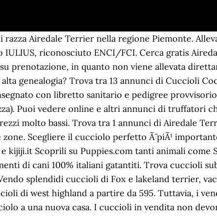
 Tel: +39 0761678299 - - AshGrove Airedale e Wire Fox Terriers Lazio, provincia di Viterbo, comune di Capranica. E tu vuoi davvero essere sicuro di fare la scelta perfetta! Categoria Enci: Terriers Descrizione. Desideri acquistare un Airedale terrier di alta genealogia?Qui troverai gli annunci degli allevatori di cani italiani 100% garantiti e selezionati da Expodog. Vendita cuccioli Airedale Terrier, Piemonte . I prezzi non sono universali neppure all'interno dello stesso paese, ma possono esserci delle differenze piuttosto consistenti in altri paesi. Ci sono 20 Annunci lagotto romagnolo regalo, cani taglia media in vendita, cuccioli di lagotto romagnolo da Privati e Allevamenti. Bull terrier cuccioli in vendita in animali: scopri subito migliaia di annunci di privati e aziende e trova quello che cerchi su Subito.it Attualmente non sono disponibili cuccioli di Airedale Terrier, Se non riesci a trovare il cucciolo dei tuoi sogni qui, sfoglia la nostra lista di allevatori e. Trovare un cucciolo di Airedale Terrier in vendita vicino a te forse Ã¨ la tua prioritÃ , ma non significa che sia la scelta migliore. nascono sordi e ciechi. Giulio Audisio di Somma, medico veterinario, giornalista, esperto cinofilo, è stato eletto per più mandati Consigliere della Società Italiana Terriers (S.I.T. 400 € Cuccioli bull terrier standard. Visita eBay per trovare una vasta selezione di airedale terrier. È molto legato alla sua famiglia e adora fare lunghe passeggiate esplorando nuovi posti. Fai attenzione alle truffe online e su come evitarle. Cuccioli di Airedale Terrier di altissima genealogia a disposizione presso allevamento IULIUS. Allevamento Airedale e Fox Terrier a pelo ruvido. Ci sono 151 offerte di cani in adozione a Lecco (Provincia) da allevamenti, negozi, canili, privati, fra le quali trovare quella ideale per te. Inserisci annuncio gratis. Potari conoscere e contattare gli allevatori di cani e Nelson (Georgeous Hobbit x … Iulius Terrier Torino (Italy). Cuccioli staffordshire bull terrier in vendita: scopri subito migliaia di annunci di privati e aziende e trova quello che cerchi su Subito.it Nessun risultato per airedale terrier . bellissimi cuccioli airedale terrier CANI / Airedale Terrier / TORINO, TUTTA ITALIA IN VENDITA GARMIN ASTRO 320, Garmin Astro 430, Alpha 100 / TT15 + 5 DC 40 collare di cane INSEGUI Se non lo trovi imposta un avviso per … Trovati 0 Annunci airedale terrier regalo, cani taglia piccola in vendita, cuccioli di airedale terrier da Privati e Allevamenti. Razza riconosciuta Enci. Trovati 2 Annunci airedale terrier regalo, tutti in vendita, cuccioli di airedale terrier da Privati e Allevamenti. Annunci di cuccioli in vendita da parte di privati e allevatori. Continuando la navigazione sul sito accetti l'utilizzo dei cookie.Maggiori informazioni. No messaggio, no perdi tempo. Cucciolo di labrador maschi color miele. Dai un'occhiata ai nostri. - 2. Trova cuccioli subito su AnimaleAmico adatto per cuccioli e adulti (1) Airedale Terrier Alimentazione di Qualità per il Re dei Terrier Una delle caratteristiche dell'Airedale Terrier è lo stupendo maantello "Black and Tan" che deve essere toelettato con costanza e competenza. Scopri le migliori offerte, subito a casa, in tutta sicurezza Vendita Airedale Terrier Ci occupiamo della selezione di questa razza acquistando cuccioli di Airedale Terrier in tutta Europa.E' una razza disponibile solo su prenotazione, in quanto non viene allevata direttamente nel nostro centro cinofilo. Airedale Terrier Crea un avviso per cuccioli di Airedale Terrier Lista degli allevamenti di Airedale Terrier Annunci vendita cuccioli di Airedale Terrier Altezza: Maschi da 58 a 61 cm, femmine da 56 a 58 cm. Contatta l'utente. Prova a effettuare la ricerca cambiando i parametri oppure iscriviti al servizio Avvisacuccioli per essere informato via email di ogni nuova cucciolata della tua razza preferita. Trova cuccioli subito su AnimaleAmic Trova subito le migliori offerte per Airedale terrier regalo su Meravigliosi cuccioli di airedale terrier a disposizione presso alleva