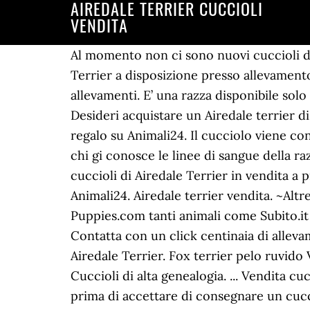
AIREDALE TERRIER CUCCIOLI
VENDITA
Al momento non ci sono nuovi cuccioli di razza Airedale Terrier nella regione Piemonte. Allevatore? In regalo. Cuccioli di Airedale Terrier a disposizione presso allevamento IULIUS, riconosciuto ENCI/FCI. Cerca gratis Airedale Terrier annunci di privati e allevamenti. E’ una razza disponibile solo su prenotazione, in quanto non viene allevata direttamente nel nostro centro cinofilo. Desideri acquistare un Airedale terrier di alta genealogia? Trova tra 13 annunci di Cuccioli Cocker Spaniel In Vendita in vendita o regalo su Animali24. Il cucciolo viene consegnato con libretto sanitario e pedigree provvisorio con l'indicazione della genealogia (per chi gi conosce le linee di sangue della razza). Puoi vedere online e altri annunci di truffatori che mostrano le immagini di bellissimi cuccioli di Airedale Terrier in vendita a prezzi molto bassi. Trova tra 1 annunci di Airedale Terrier In Vendita in vendita o regalo su Animali24. Airedale terrier vendita. ~Altre zone. Scegliere il cucciolo perfetto Ã¨ piÃ¹ importante di quanto pensi. Scoprili su Puppies.com tanti animali come Subito.it e kijiji.it Scoprili su Puppies.com tanti animali come Subito.it e kijiji.it 15 dicembre, 09:30. Contatta con un click centinaia di allevamenti di cani 100% italiani gatantiti. Trova cuccioli subito su AnimaleAmico Allevamenti di Airedale Terrier. Fox terrier pelo ruvido Vendo splendidi cuccioli di Fox e lakeland terrier, vaccinati microchipati con pedigree. Cuccioli di alta genealogia. ... Vendita cuccioli di west highland a partire da 595. Tuttavia, i venditori chiedono denaro agli acquirenti prima di accettare di consegnare un cucciolo a una nuova casa. I cuccioli in vendita non devono mai avere meno di due mesi di vita: segnalaci chi cerca di vendere cuccioli più piccoli. Disponibili bellissimi cuccioli nati dalla Campionessa J.Europea Georgeous Ophelia e da Georgeous Play It Again Sam (JBIS2 Raduno Terrier Pisa 2019), qui sotto in foto a 15 e a 13 mesi di età. Trova Cuccioli: il sito di annunci gratuiti per trovare L'animale domestico che diventerà il tuo compagno per la vita sia esso un cane, un gatto, un uccello, un cavallo o qualsiasi altro animale da compagnia. L'airedale terrier origini, standard, carattere, allevamento alimentazione ecc...prezzo di copertina 18 euro...in vendita a 8 euro ... Airedale terrier cuccioli. Ci sono 139 offerte di Bull Terrier in adozione da allevamenti, negozi, canili, privati, fra le quali trovare quella ideale per te. Clicca qui per maggiori informazioni sulla prenotazione di un cucciolo di Airedale Terrier. Iscriviti a Puppy Matche ti troveremo allevatori fantastici. Vendita cani e cuccioli. Cuccioli di pastore tedesco alta genealogia. 1.200 € 90.000 persone ogni mese accedono al sito alla ricerca di un cucciolo: Disponibile cucciolo di Airedale Terrier di tre mesi, gia sverminato, vaccinato e microchip inoculato. Facile, veloce, sicuro. Su Wuuff tutti i cuccioli in vendita vengono cresciuti da allevatori con esperienza che si concentrano su tre pilastri che sono qualità, salute e amore per i loro cani. Allevamento Airedale Terrier e Soft Coated Wheaten Terrier. Vasella, 1 -