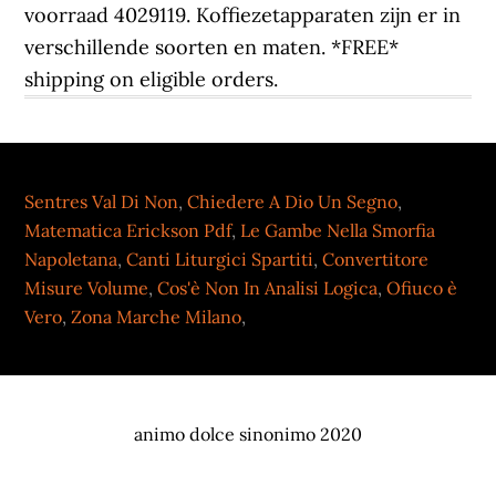
Sentres Val Di Non
,
Chiedere A Dio Un Segno
,
Matematica Erickson Pdf
,
Le Gambe Nella Smorfia
Napoletana
,
Canti Liturgici Spartiti
,
Convertitore
Misure Volume
,
Cos'è Non In Analisi Logica
,
Ofiuco è
Vero
,
Zona Marche Milano
,
animo dolce sinonimo 2020