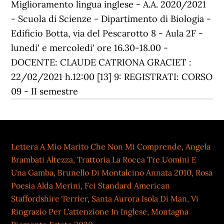
Miglioramento lingua inglese - A.A. 2020/2021
- Scuola di Scienze - Dipartimento di Biologia -
Edificio Botta, via del Pescarotto 8 - Aula 2F -
lunedi' e mercoledi' ore 16.30-18.00 -
DOCENTE: CLAUDE CATRIONA GRACIET :
22/02/2021 h.12:00 [13] 9: REGISTRATI: CORSO
09 - II semestre
Lettera A Mio Marito Che Non Mi Comprende
,
Angela
Brambati Altezza
,
Trattoria La Rocca Tre Uomini E
Una Gamba
,
Brunello Di Montalcino Annata 2010
,
Rosa
Poesia Alda Merini
,
Fci Standard American
Staffordshire Terrier
,
Santa Aurora Isola Di Man
,
Vi
Ringrazio Per L'attenzione In Inglese
,
Montagna