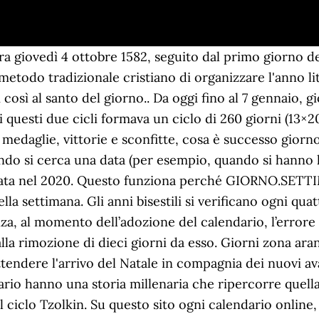
ra giovedì 4 ottobre 1582, seguito dal primo giorno d
 metodo tradizionale cristiano di organizzare l'anno lit
così al santo del giorno.. Da oggi fino al 7 gennaio, g
 questi due cicli formava un ciclo di 260 giorni (13×20
 medaglie, vittorie e sconfitte, cosa è successo gior
ndo si cerca una data (per esempio, quando si hanno 
a data nel 2020. Questo funziona perché GIORNO.SETT
a settimana. Gli anni bisestili si verificano ogni qua
za, al momento dell’adozione del calendario, l’errore 
lla rimozione di dieci giorni da esso. Giorni zona aran
tendere l'arrivo del Natale in compagnia dei nuovi ava
dario hanno una storia millenaria che ripercorre quella
 ciclo Tzolkin. Su questo sito ogni calendario online, a