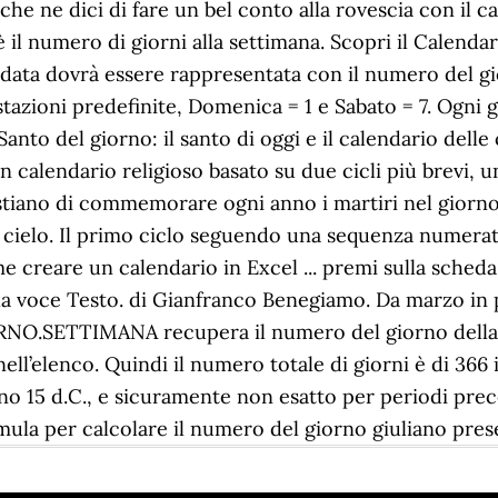
e ne dici di fare un bel conto alla rovescia con il cal
è il numero di giorni alla settimana. Scopri il Calenda
la data dovrà essere rappresentata con il numero del 
tazioni predefinite, Domenica = 1 e Sabato = 7. Ogni g
Il Santo del giorno: il santo di oggi e il calendario dell
n calendario religioso basato su due cicli più brevi, un
tiano di commemorare ogni anno i martiri nel giorno 
l cielo. Il primo ciclo seguendo una sequenza numerata
e creare un calendario in Excel ... premi sulla sched
la voce Testo. di Gianfranco Benegiamo. Da marzo in p
IORNO.SETTIMANA recupera il numero del giorno della
 nell’elenco. Quindi il numero totale di giorni è di 366
no 15 d.C., e sicuramente non esatto per periodi prece
ormula per calcolare il numero del giorno giuliano pre