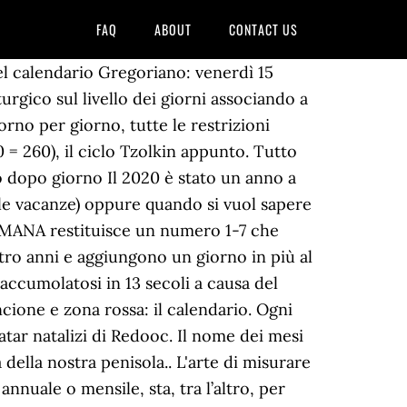
FAQ
ABOUT
CONTACT US
el calendario Gregoriano: venerdì 15
urgico sul livello dei giorni associando a
iorno per giorno, tutte le restrizioni
 = 260), il ciclo Tzolkin appunto. Tutto
no dopo giorno Il 2020 è stato un anno a
le vacanze) oppure quando si vuol sapere
IMANA restituisce un numero 1-7 che
ttro anni e aggiungono un giorno in più al
accumolatosi in 13 secoli a causa del
cione e zona rossa: il calendario. Ogni
tar natalizi di Redooc. Il nome dei mesi
 della nostra penisola.. L'arte di misurare
nnuale o mensile, sta, tra l’altro, per