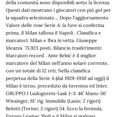
della comunità sono disponibili sotto la licenza.
Questi dati mostrano i giocatori con più gol per
la squadra selezionata ... Dopo l'aggiornamento
Valore delle rose Serie A: la Juve si conferma
prima, il Milan tallona il Napoli . Classifica e
marcatori: Milan e Ibra in vetta. Giuseppe
Meazza 75.923 posti, Bilancio trasferimenti:
Marcatori record . Ante Rebić è il miglior
marcatore del Milan nell'anno solare corrente,
con un totale di 12 reti. Nella classifica
perpetua della Serie A (dal 1929-1930 ad oggi) il
Milan è terzo, preceduto da Juventus ed Inter.
GRUPPO J Ludogorets-Lask 1-3: 46' Manu-56'
Wiesinger, 61' rig. Immobile (Lazio; 2 rigori)
Belotti (Torino; 2 rigori) 54. Ecco la formula,
Europa League: Pioli e il Milan si godono