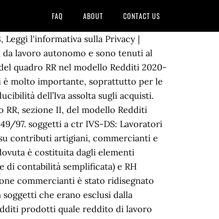
FAQ
ABOUT
CONTACT US
one dei contributi dovuti all’INPS. Quest’ultima è dovuta sulla quota parte di utili, anche se non distribuita, imputabile al socio in base alla partecipazione al capitale sociale, applicando i medesimi redditi minimali e massimali. Riduzione di tre punti dell’aliquota contributiva IVS per i collaboratori di età inferiore a 21 anni (ad es. No SI 4%-PRESTAZIONI ART. Per i professionisti senza altra copertura previdenziale obbligatoria, l’acconto si calcola applicando l’aliquota del 25,72% alla base imponibile, fino al raggiungimento del massimale annuo pari a 103.055,00 euro, sempre che nel corso dell’anno non sia stato già raggiunto per l’avvenuta percezione di altre tipologie di reddito per le quali vige l’obbligo contributivo in Gestione separata. Mentre i crediti, utilizzati in compensazione entro la data di presentazione della dichiarazione modello Redditi 2020-PF tramite modello F24 riferiti al 2018, devono essere riportate nelle colonne 21 o 35 del Quadro RR del modello Redditi 2020-PF. L’obbligo di iscrizione e di versamento spetta in generale a tutti gli artigiani e gli esercenti attività commerciali, per se stessi e per i coadiuvanti. Il codice 10 identifica sempre il titolare, i codici superiori a 10 identificano i collaboratori (ad esempio 11, 12, …). 25.5.2001) o 19 AMMINISTRATORI LOCALI ISCRITTI IN GS COME LIBERI PROFESSIONISTI. Il dato deve essere sempre riportato anche nel caso di importo negativo, Nella colonna di reddito di riferimento è riportata la somma dei redditi da lavoro autonomo dichiarati nei quadri RE, RH e/o LM anche se a zero o importo negativo, Per i contribuenti che percepiscono indennità in qualità di Amministratore locale di cui all’articolo 1 del D.M. Essi decorrono dal termine previsto per il versamento in via ordinaria dell’acconto e/o del saldo, eventualmente differito, che coincide con il termine di versamento della prima rata”. Specifiche indicazioni devono seguire i soggetti che rientrano nei seguenti regimi: La base imponibile per il calcolo della contribuzione dovuta dagli iscritti alle Gestioni degli artigiani e degli esercenti attività commerciali è data dalla somma dei redditi d’impresa denunciati ai fini IRPEF, oltre a eventuali redditi d’impresa denunciati dalla S.r.L. Quadro RR 2020: nella circolare INPS numero 79 del 1° luglio 2020 le istruzioni per calcolare i contributi dovuti da artigiani, commercianti e professionisti e per la compilazione del modello Redditi PF. N4 611 Acq.ind. 2 co. 26 l. 335/95) meno gli importi indicati nel rigo LM37, colonna 2 (perdite pregresse), di ciascun modulo della sezione. / C.F. Si ricorda che sono interessati i soggett