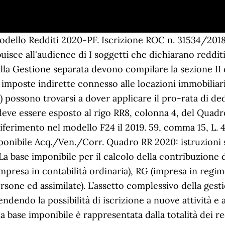
e nella “Gestione IVS”, tab Versamenti.. Altri dati devono essere inseriti da input direttamente nel modello, come ad esempio il Periodo imposizione contributiva. In Italia il riferimento normativo fondamentale è il d.p.r. abilitazione fissi IVS verso la delega F24 ... collaboratore, il codice soggetto (es.11) e l’anagrafica del titolare. Gestione IVS Artigiani/Commercianti 2019 01 marzo 2019 Con la recente circolare N.25 del 13/02/2019 l’INPS ha reso note le aliquote ed i minimali/massimali utilizzabili per il calcolo dei contributi dovuti da Artigiani e Commercianti nel 2019. Nella circolare numero 79 del 1° luglio 2020 le istruzioni da seguire. Determinata la base imponibile, i contributi dovuti dai professionisti devono essere calcolati applicando l’aliquota (24% e/o 25,72%) a seconda se il soggetto sia coperto o meno da altra previdenza obbligatoria. per i contributi versati per il riscatto del corso di laurea del soggetto fiscalmente a carico, il quale non ha iniziato ancora l'attività lavorativa e non è iscritto ad alcuna forma obbligatoria di previdenza (righi da RP8 a RP13 , codice 32); 3) Non è soggetto a iscrizione alla Gestione IVS Artigiani/Commercianti il socio di una società che svolga mera locazione di immobili di sua proprietà, in quanto questa non si configura come attività commerciale. Redditi percepiti ai sensi dell’articolo 50, comma 1, lettera c-bis), del TUIR; utili derivanti da associazioni in partecipazione con apporto costituito esclusivamente dalla prestazione di lavoro di cui all’articolo 53, comma 2, lettera c), del TUIR; Redditi percepiti con assegno di ricerca, dottorato di ricerca, compensi per i medici in formazione specialistica erogati dalle Università Statali e dichiarati con tipo rapporto 05 DOTTORATO DI RICERCA, ASSEGNO, BORSA DI STUDIO EROGATA DA MIUR e 14 FORMAZIONE SPECIALISTICA, Redditi prodotti come reddito da lavoro autonomo ai sensi dell’articolo 53, comma 1, del TUIR, e per i quali sono dovuti i contributi previdenziali obbligatori presso Casse previdenziali diverse dalla Gestione separata. (ACCETTO). Con la recente circolare N.25 del 13/02/2019 l’INPS ha reso note le aliquote ed i minimali/massimali utilizzabili per il calcolo dei contributi dovuti da Artigiani e Commercianti nel 2019. 5. Articolo originale pubblicato su Informazione Fiscale qui: Ora i contributi INPS che il titolare riceve per se stesso (codice soggetto 10) e per i due collaboratori dell'impresa familiare (cod. Su questo sito usiamo cookie, anche di terze parti, per migliorare la tua esperienza di navigazione. IVA Descr. - P.I. Emissione della fattura elettronica dal 1° luglio 2019, Compilazione del campo Codice Destinatario / PEC, Data di emissione della fattura elettronica. diversa da quella per la quale è stato iscritto alle gestioni autonome, l’importo deve essere indicato nella colonna 3A e andrà indicato, sommato agli altri redditi d’impresa, in RR3, colonna 3. Codici secondo la classificazione ICD 10 OMS relativi alle diagnosi riguardanti gli alunni diversamente abili in base alla legge 104 Il presente elenco ha come obiettivo quello di facilitare la comprensione della diagnosi da parte dei docenti che spesso trovano scritto sulla certificazione una diagnosi essenziale senza la parte descrittiva. IVA N3 887 Art.68 lett.C N3 805 A.A.7t n.i. Il reddito sul quale deve essere calcolato il contributo dovuto dal contribuente deve essere indicato nella colonna 11. No SI 10% - GENERICO Imponibile … Al calcolo del contributo dovuto alla Gestione separata possono concorrere anche altri redditi percepiti dal professionista e soggetti alla stessa Cassa o ad altre Casse previdenziali obbligatorie. È obbligato a iscriversi nella gestione previdenziale Inps commercianti, nella generalità dei casi, chi esercita un’attività del settore terziario, assieme ad eventuali collaboratori.. I soggetti iscritti alle Gestioni dei contributi e delle prestazioni previdenziali degli artigiani e degli esercenti attività commerciali e del terziario e dai lavoratori autonomi iscritti alla Gestione separata devono compilare il quadro RR del modello Redditi PF 2020 per la determinazi