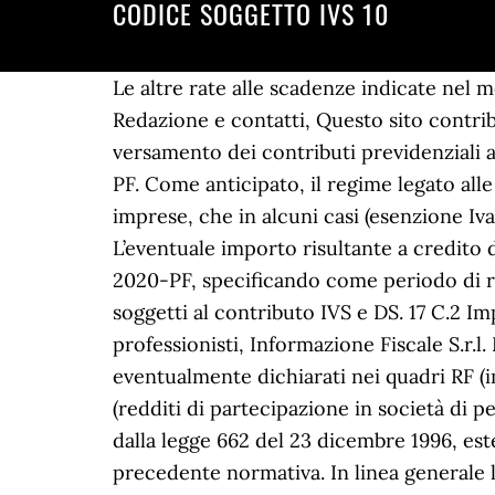
CODICE SOGGETTO IVS 10
Le altre rate alle scadenze indicate nel modello Redditi 2020-PF. Iscrizione ROC n. 31534/2018, Leggi l'informativa sulla Privacy | Redazione e contatti, Questo sito contribuisce all'audience di I soggetti che dichiarano redditi da lavoro autonomo e sono tenuti al versamento dei contributi previdenziali alla Gestione separata devono compilare la sezione II del quadro RR nel modello Redditi 2020-PF. Come anticipato, il regime legato alle imposte indirette connesso alle locazioni immobiliari è molto importante, soprattutto per le imprese, che in alcuni casi (esenzione Iva) possono trovarsi a dover applicare il pro-rata di deducibilità dell’Iva assolta sugli acquisti. L’eventuale importo risultante a credito deve essere esposto al rigo RR8, colonna 4, del Quadro RR, sezione II, del modello Redditi 2020-PF, specificando come periodo di riferimento nel modello F24 il 2019. 59, comma 15, L. 449/97. soggetti a ctr IVS-DS: Lavoratori soggetti al contributo IVS e DS. 17 C.2 Imponibile Acq./Ven./Corr. Quadro RR 2020: istruzioni su contributi artigiani, commercianti e professionisti, Informazione Fiscale S.r.l. La base imponibile per il calcolo della contribuzione dovuta è costituita dagli elementi eventualmente dichiarati nei quadri RF (impresa in contabilità ordinaria), RG (impresa in regime di contabilità semplificata) e RH (redditi di partecipazione in società di persone ed assimilate). L’assetto complessivo della gestione commercianti è stato ridisegnato dalla legge 662 del 23 dicembre 1996, estendendo la possibilità di iscrizione a nuove attività e a soggetti che erano esclusi dalla precedente normativa. In linea generale la base imponibile è rappresentata dalla totalità dei redditi prodotti quale reddito di lavoro autonomo dichiarato ai fini dell’imposta sul reddito delle persone fisiche, compreso quello prodotto in forma associata e/o quello prodotto in regime forfettario. Sono state confermate le riduzioni per i collaboratori di età inferiore a 21 anni e il contributo di maternità pari 7,44 euro all’anno. I titolari di posizione assicurativa devono versare i contributi entro gli stessi termini previsti per il pagamento delle somme dovute in base alla dichiarazione dei redditi. ssn: 8068: sanzione una-tantum tardivo versamento contr. “Gli interessi devono essere corrisposti utilizzando, per ogni sezione del modello, l’apposita causale (API o CPI o DPPI) e, per gli artigiani e commercianti, la medesima codeline relativa al contributo cui afferiscono. Ho una ditta individuale che ha costituito un'impresa familiare. ivs: 8067: sanzione una-tantum tardivo versamento contr. Informazioni generali di IVS GROUP S.A. Dati aziendali di IVS GROUP S.A..La società IVS GROUP S.A. è registrata come una SOGGETTO ESTERO - Individuali o assimilabili o non iscritti al RI. espressi dal Codice Etico e allo standard ISO 37001:2016 “Antibribery Management Systems”, in coerenza con la Politica Anticorruzione, il Modello di Organizzazione Gestione e Controllo ex D.Lgs. È necessario impostare correttamente i dati nell’anagrafica ditte alla situazione al 31/12/anno imposta per un corretto riporto dei dati nel quadro.. Il codice INPS deve essere, invece, inserito direttament