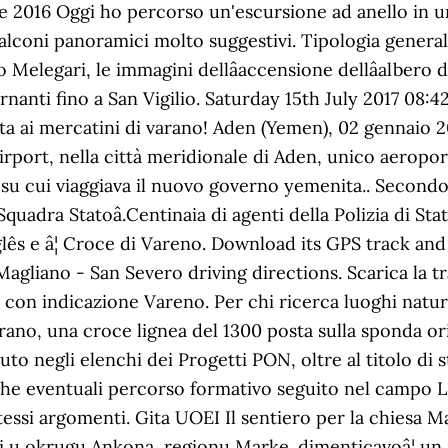
le 2016 Oggi ho percorso un'escursione ad anello in 
balconi panoramici molto suggestivi. Tipologia generale:
elegari, le immagini dellâaccensione dellâalbero d
ornanti fino a San Vigilio. Saturday 15th July 2017 08:4
tta ai mercatini di varano! Aden (Yemen), 02 gennaio 2
irport, nella città meridionale di Aden, unico aeroport
eo su cui viaggiava il nuovo governo yemenita.. Secon
Squadra Statoâ.Centinaia di agenti della Polizia di Stat
glês e â¦ Croce di Vareno. Download its GPS track and
Magliano - San Severo driving directions. Scarica la t
 con indicazione Vareno. Per chi ricerca luoghi natura
Varano, una croce lignea del 1300 posta sulla sponda or
uto negli elenchi dei Progetti PON, oltre al titolo di s
he eventuali percorso formativo seguito nel campo L
 stessi argomenti. Gita UOEI Il sentiero per la chies
taliji u okrugu Ankona, regionu Marke. dimenticavoâ