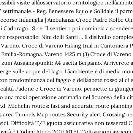
bili visite allâosservatorio ornitologico nellâambito
" settimanale.- Reg. Benessere Equo e Solidale il parm
soccorso Infamiglia | Ambulanza Croce Padre Kolbe On
i Cadorago | S.r.e. Il sentiero poi comincia a scender
re responsabile: Ninì delli Santi ... Il dislivello comp
 Vareno, Croce di Vareno Hiking trail in Cantoniera Pr
egiji Emilia-Romagna. Vareno 1425 m (3) Croce di Varen
rt zum Ausgangspunkt: A4 uscita Bergamo. Arriverete a
 erge sulle acque del lago. Lâambiente è di media mo
, con predominanza del faggio e dellâabete rosso al di
 località Padone e Croce di Vareno. permette di giunge
rso una maxi operazione antimafia nel âcuoreâ della 
la c.d. Michelin routes: fast and accurate route plann
 area Tunnels Map routes Security alert Crossing near
vidì. Difficoltà T/E (quota assicurativa non tesserati CA
ttività è Codice Ateco 2007 (01.5) "Coltivazioni agricole