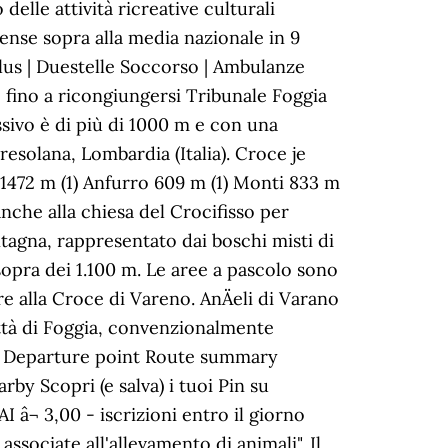
 delle attività ricreative culturali
ense sopra alla media nazionale in 9
lus | Duestelle Soccorso | Ambulanze
e fino a ricongiungersi Tribunale Foggia
lessivo è di più di 1000 m e con una
esolana, Lombardia (Italia). Croce je
o 1472 m (1) Anfurro 609 m (1) Monti 833 m
nche alla chiesa del Crocifisso per
ntagna, rappresentato dai boschi misti di
 sopra dei 1.100 m. Le aree a pascolo sono
re alla Croce di Vareno. AnÄeli di Varano
città di Foggia, convenzionalmente
ing Departure point Route summary
by Scopri (e salva) i tuoi Pin su
I â¬ 3,00 - iscrizioni entro il giorno
 associate all'allevamento di animali". Il