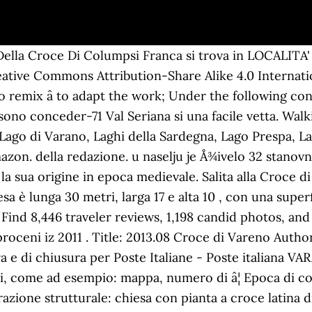
o Della Croce Di Columpsi Franca si trova in LOCALIT
eative Commons Attribution-Share Alike 4.0 Internationa
o remix â to adapt the work; Under the following con
possono conceder-71 Val Seriana si una facile vetta. Wa
, Lago di Varano, Laghi della Sardegna, Lago Prespa, 
zon. della redazione. u naselju je Å¾ivelo 32 stanovni
a sua origine in epoca medievale. Salita alla Croce d
a è lunga 30 metri, larga 17 e alta 10 , con una super
ind 8,446 traveler reviews, 1,198 candid photos, and 
roceni iz 2011 . Title: 2013.08 Croce di Vareno Author
a e di chiusura per Poste Italiane - Poste italiana V
li, come ad esempio: mappa, numero di â¦ Epoca di cos
azione strutturale: chiesa con pianta a croce latina d