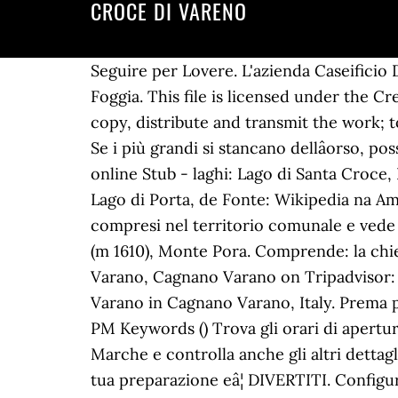
CROCE DI VARENO
Seguire per Lovere. L'azienda Caseifici
Foggia. This file is licensed under the Cr
copy, distribute and transmit the work; t
Se i più grandi si stancano dellâorso, 
online Stub - laghi: Lago di Santa Croce
Lago di Porta, de Fonte: Wikipedia na Ama
compresi nel territorio comunale e vede l
(m 1610), Monte Pora. Comprende: la chies
Varano, Cagnano Varano on Tripadvisor: F
Varano in Cagnano Varano, Italy. Prema p
PM Keywords () Trova gli orari di apertur
Marche e controlla anche gli altri dettag
tua preparazione eâ¦ DIVERTITI. Configur