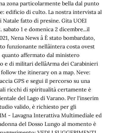
una zona particolarmente bella dal punto
 edificio di culto. La nostra intervista al
i Natale fatto di presine. Gita UOEI
2. sabato 1 e domenica 2 dicembre...il
021, Nena News â È stato bombardato,
o funzionante nellâintera costa ovest
do quanto affermato dal ministero
o e di militari dellâArma dei Carabinieri
 follow the itinerary on a map. Neve:
raccia GPS e segui il percorso su una
li ricchi di spiritualità certamente è
ientale del Lago di Varano. Per l'inserim
tudio valido, è richiesto per gli
IM - Lavagna Interattiva Multimediale ed
a Madonna del Dosso Lungo al momento è
¦ un suggerimento: VEDI I SUGGERIMENTI