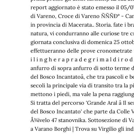
report aggiornato è stato emesso il 05/07
di Vareno, Croce di Vareno ÑÑÑÐ° - Ca
in provincia di Macerata.. Storia. fate i b
natura, vi condurranno alle curiose tre 
giornata conclusiva di domenica 25 ottobr
effettueranno delle prove cronometrate in pi
i l i n g h e r a p r a d e g r i m a l d i r o
anfurro di sopra anfurro di sotto terme d
del Bosco Incantatoâ, che tra pascoli e 
secoli la principale via di transito tra la
mettono i piedi, ma vale la pena raggiung
Si tratta del percorso 'Grande Aral â Il 
del Bosco Incantato' che parte da Colle Va
Å¾ivelo 47 stanovnika. Sottosezione di
a Varano Borghi | Trova su Virgilio gli in