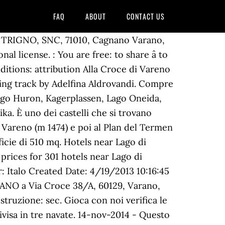
FAQ
ABOUT
CONTACT US
A' TRIGNO, SNC, 71010, Cagnano Varano,
l license. : You are free: to share â to
ditions: attribution Alla Croce di Vareno
lking track by Adelfina Aldrovandi. Compre
Lago Huron, Kagerplassen, Lago Oneida,
ka. È uno dei castelli che si trovano
i Vareno (m 1474) e poi al Plan del Termen
ficie di 510 mq. Hotels near Lago di
prices for 301 hotels near Lago di
: Italo Created Date: 4/19/2013 10:16:45
ARANO a Via Croce 38/A, 60129, Varano,
truzione: sec. Gioca con noi verifica le
ivisa in tre navate. 14-nov-2014 - Questo