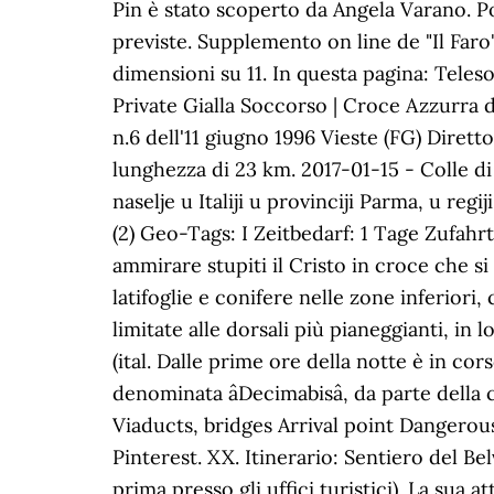
Pin è stato scoperto da Angela Varano. Possi
previste. Supplemento on line de "Il Faro
dimensioni su 11. In questa pagina: Tele
Private Gialla Soccorso | Croce Azzurra d
n.6 dell'11 giugno 1996 Vieste (FG) Diretto
lunghezza di 23 km. 2017-01-15 - Colle di
naselje u Italiji u provinciji Parma, u r
(2) Geo-Tags: I Zeitbedarf: 1 Tage Zufah
ammirare stupiti il Cristo in croce che si
latifoglie e conifere nelle zone inferiori
limitate alle dorsali più pianeggianti, in
(ital. Dalle prime ore della notte è in co
denominata âDecimabisâ, da parte del
Viaducts, bridges Arrival point Dangerous
Pinterest. XX. Itinerario: Sentiero del Bel
prima presso gli uffici turistici). La sua a