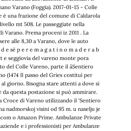
nano Varano (Foggia). 2017-01-15 - Colle
ce è una frazione del comune di Caldarola
slivello mt 508. Le passeggiate nella
i Varano. Prema proceni iz 2011 . La
sere alle 8,30 a Varano, dove le auto
 e se` p e r e m a g a t i n o m a d e r a b
 c o r t e seggiovia del vareno monte pora
del Colle Vareno, parte il âSentiero
o (1474 Il passo del Gries costituì per
 al giorno. Bisogna stare attenti a dove si
he da questa postazione si può ammirare.
lla Croce di Vareno utilizzando il 'Sentiero
 na nadmorskoj visini od 95 m. u naselju je
s com o Amazon Prime. Ambulanze Private
le aziende e i professionisti per Ambulanze