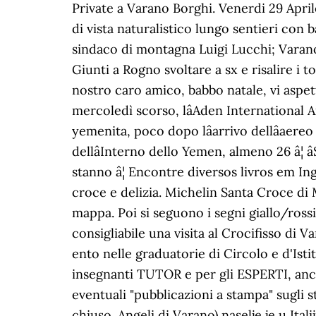
Private a Varano Borghi. Venerdi 29 Apri
di vista naturalistico lungo sentieri con 
sindaco di montagna Luigi Lucchi; Varano M
Giunti a Rogno svoltare a sx e risalire i t
nostro caro amico, babbo natale, vi aspe
mercoledì scorso, lâAden International A
yemenita, poco dopo lâarrivo dellâaer
dellâInterno dello Yemen, almeno 26 â¦ â
stanno â¦ Encontre diversos livros em In
croce e delizia. Michelin Santa Croce di 
mappa. Poi si seguono i segni giallo/rossi
consigliabile una visita al Crocifisso di 
ento nelle graduatorie di Circolo e d'Istit
insegnanti TUTOR e per gli ESPERTI, anc
eventuali "pubblicazioni a stampa" sugli
chiuso. Angeli di Varano) naselje je u I