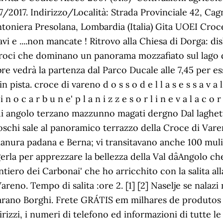
/2017. Indirizzo/Località: Strada Provinciale 42, Cag
ntoniera Presolana, Lombardia (Italia) Gita UOEI Cro
ravi e ....non mancate ! Ritrovo alla Chiesa di Dorga: di
croci che dominano un panorama mozzafiato sul lago d
e vedrà la partenza dal Parco Ducale alle 7,45 per es
sta. croce di vareno d o s s o d e l l a s e s s a v a l d
 d i n o c a r b u n e' p l a n i z z e s o r l i n e v a l a
i angolo terzano mazzunno magati dergno Dal laghetto 
boschi sale al panoramico terrazzo della Croce di Varen
 pianura padana e Berna; vi transitavano anche 100 muli
erla per apprezzare la bellezza della Val dâAngolo c
sentiero dei Carbonai' che ho arricchito con la salita a
reno. Tempo di salita :ore 2. [1] [2] Naselje se nalazi
 Varano Borghi. Frete GRÁTIS em milhares de produto
dirizzi, i numeri di telefono ed informazioni di tutte 