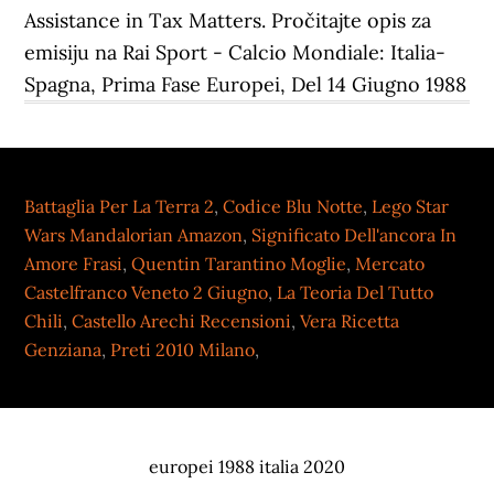
Assistance in Tax Matters. Pročitajte opis za
emisiju na Rai Sport - Calcio Mondiale: Italia-
Spagna, Prima Fase Europei, Del 14 Giugno 1988
Battaglia Per La Terra 2
,
Codice Blu Notte
,
Lego Star
Wars Mandalorian Amazon
,
Significato Dell'ancora In
Amore Frasi
,
Quentin Tarantino Moglie
,
Mercato
Castelfranco Veneto 2 Giugno
,
La Teoria Del Tutto
Chili
,
Castello Arechi Recensioni
,
Vera Ricetta
Genziana
,
Preti 2010 Milano
,
europei 1988 italia 2020