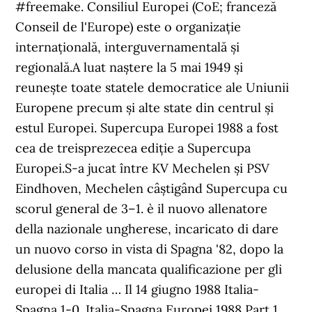
#freemake. Consiliul Europei (CoE; franceză
Conseil de l'Europe) este o organizație
internațională, interguvernamentală și
regională.A luat naștere la 5 mai 1949 și
reunește toate statele democratice ale Uniunii
Europene precum și alte state din centrul și
estul Europei. Supercupa Europei 1988 a fost
cea de treisprezecea ediție a Supercupa
Europei.S-a jucat între KV Mechelen și PSV
Eindhoven, Mechelen câștigând Supercupa cu
scorul general de 3–1. è il nuovo allenatore
della nazionale ungherese, incaricato di dare
un nuovo corso in vista di Spagna '82, dopo la
delusione della mancata qualificazione per gli
europei di Italia … Il 14 giugno 1988 Italia-
Spagna 1-0. Italia-Spagna Europei 1988 Part 1.