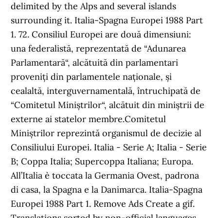
delimited by the Alps and several islands
surrounding it. Italia-Spagna Europei 1988 Part
1. 72. Consiliul Europei are două dimensiuni:
una federalistă, reprezentată de “Adunarea
Parlamentară“, alcătuită din parlamentari
proveniți din parlamentele naționale, și
cealaltă, interguvernamentală, întruchipată de
“Comitetul Miniștrilor“, alcătuit din miniștrii de
externe ai statelor membre.Comitetul
Miniștrilor reprezintă organismul de decizie al
Consiliului Europei. Italia - Serie A; Italia - Serie
B; Coppa Italia; Supercoppa Italiana; Europa.
All’Italia è toccata la Germania Ovest, padrona
di casa, la Spa­gna e la Danimarca. Italia-Spagna
Europei 1988 Part 1. Remove Ads Create a gif.
Translations sorted by non-official languages.