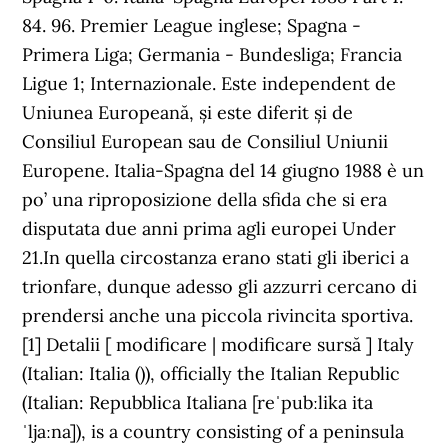
84. 96. Premier League inglese; Spagna -
Primera Liga; Germania - Bundesliga; Francia
Ligue 1; Internazionale. Este independent de
Uniunea Europeană, și este diferit și de
Consiliul European sau de Consiliul Uniunii
Europene. Italia-Spagna del 14 giugno 1988 è un
po’ una riproposizione della sfida che si era
disputata due anni prima agli europei Under
21.In quella circostanza erano stati gli iberici a
trionfare, dunque adesso gli azzurri cercano di
prendersi anche una piccola rivincita sportiva.
[1] Detalii [ modificare | modificare sursă ] Italy
(Italian: Italia ()), officially the Italian Republic
(Italian: Repubblica Italiana [reˈpubːlika ita
ˈljaːna]), is a country consisting of a peninsula