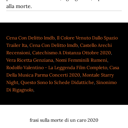
alla morte.
Cena Con Delitto Imdb
,
Il Colore Venuto Dallo Spazio
Trailer Ita
,
Cena Con Delitto Imdb
,
Castello Arechi
Recensioni
,
Catechismo A Distanza Ottobre 2020
,
Vera Ricetta Genziana
,
Nomi Femminili Rumeni
,
Rodolfo Valentino - La Leggenda Film Completo
,
Casa
Della Musica Parma Concerti 2020
,
Montale Starry
Night
,
Questo Sono Io Schede Didattiche
,
Sinonimo
Di Rigagnolo
,
frasi sulla morte di un caro 2020