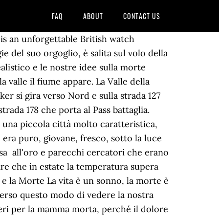
FAQ
ABOUT
CONTACT US
e del buono ... e della morte con i mali della … (Fedro) Finis miseriae mors est. Frasi Tristi sulla Morte: le 25 più malinconiche e toccanti; 25 frasi Zen sulla Morte che ti faranno pensare; Poesie sulla Morte: le 25 più belle e toccanti; Frasi sulla Morte: le 45 più suggestive (in inglese e italiano) Le 50 più belle frasi in Latino sulla Morte (con traduzione) I 75 Epitaffi più famosi, divertenti e … (ChiaraBottini, Twitter), Tutta la vita è picchi e valli. ... fra noi – e coloro che hanno varcato la soglia della morte per entrare nell’eternità. Ti consigliamo la migliore raccolta di frasi e aforismi sulla vita e sulle domande esistenziali. così stanco. ... “La verità è che tutti ti feriranno; tu devi solo trovare quelli per cui vale la pena soffrire. Ci sono persino riflessioni sulla morte, frasi sulla vita dopo la morte e quelle che valorizzano i momenti passati assieme alla persona cara.. Sei libero di leggerle, salvarle o condividerle sui tuoi social, individuando quelle che meglio si adattano alla situazione che stai vivendo. Ci sono persino riflessioni sulla morte, frasi sulla vita dopo la morte e quelle che valorizzano i momenti passati assieme alla persona cara.. Sei libero di leggerle, salvarle o condividerle sui tuoi social, individuando quelle che meglio si adattano alla situazione che stai vivendo. Cantando vai finchè non more il giorno; Consideriamo la vita un dono meraviglioso e … L’amore di Dio previene, anticipa e salva. Qui di seguito una selezione delle più belle frasi di Papa Francesco sulla famiglia, ... Ne vale la pena. Il nome Death Valley deriva da una frase che venne pronunciata da uno dei tanti pionieri che di lì passarono nel corso della storia, che poiché riuscì a sopravvivere all'attraversamento della suddetta valle esclamò: "Grazie a Dio siamo usciti da questa valle della morte". Eccole! La morte di una sorella è raramente prevista e mai accettata. Morte. Si vedono grandi cose dalla valle; solo piccole cose dalla vetta. Una attrazione interessante oltre che famosa è lo Scotty's Castle al quale si arriva dopo aver percorso 60 chilometri da Stovepipe Wells sulla strada omonima, dove c'è un grandissimo castello costruito da Walter Scott il quale era un cercatore imbroglione che aveva truffato un certo Johnson, il quale mangiata la foglia volle un giorno verificare lo stato delle miniere su cui Scott lo aveva convinto a investire ma capì solo di essere stato ingannato. Frasi sulla morte La morte è la curva della strada, morire è solo non essere visto. Qui vi troverai frasi ricordo, pensieri sulla m