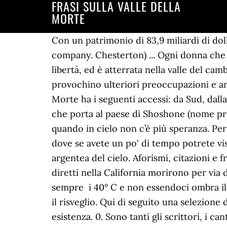
FRASI SULLA VALLE DELLA
MORTE
Con un patrimonio di 83,9 miliardi di dollari, è l'uomo più ricco del mondo Mr Jones Watches is an unforgettable British watch company. Chesterton) ... Ogni donna che ha finalmente capito il suo valore, ha raccolto le valigie del suo orgoglio, è salita sul volo della libertà, ed è atterrata nella valle del cambiamento. Però penso che il nostro approccio poco realistico e le nostre idee sulla morte provochino ulteriori preoccupazioni e ansie. (Fabrizio Caramagna), Ecco il sereno E chiaro nella valle il fiume appare. La Valle della Morte ha i seguenti accessi: da Sud, dalla statale 15 che unisce Los Angeles con Las Vegas, a Baker si gira verso Nord e sulla strada 127 che porta al paese di Shoshone (nome proprio di tribù nativa), dove si imbocca verso Ovest la strada 178 che porta al Pass battaglia. quando in cielo non c’è più speranza. Per chi arriva da ovest mi sento di consigliare Lone Pine, una piccola città molto caratteristica, dove se avete un po' di tempo potrete visitare le zone dove sono state girati molti film. E tutto era puro, giovane, fresco, sotto la luce argentea del cielo. Aforismi, citazioni e frasi zen sulla morte In quel periodo infatti c'era la corsa all'oro e parecchi cercatori che erano diretti nella California morirono per via delle condizioni avverse della Death Valley basti pensare che in estate la temperatura supera sempre i 40° C e non essendoci ombra il sole è implacabile oltre che assassino. Frasi sulla Vita e la Morte La vita è un sonno, la morte è il risveglio. Qui di seguito una selezione di frasi zen sulla morte che possono aprirci la strada verso questo modo di vedere la nostra esistenza. 0. Sono tanti gli scrittori, i cantanti, i personaggi pubblici che hanno espresso pensieri per la mamma morta, perché il dolore di questo avvenimento, nonostante sia nella natura delle cose, sconvolge sempre. Frasi sulla Vita e la Morte: le 100 più belle e profonde La vita e la morte sono due concetti complementari, ma strettamente legati tra loro. La Death Valley è attraversata da est­-ovest dalla strada principale 190 della California. Ecco perciò una selezione di frasi sulla mamma morta che danno speranza e permettono di guardare positivamente al futuro. Ma facciamo parte della natura, e quindi la morte è parte della nostra vita. Socrate, figlio di Sofronisco del demo di Alopece , è stato un filosofo greco a… Uomo morto non fa più guerra. la Valle dell’Evidenza. La morte non è quindi considerata l’opposto della vita, ma parte integrante di essa e di conseguenza qualcosa da accettare e di cui non avere paura. Presento una raccolta di frasi, citazioni e aforismi sulla valle. della tua anima. Utilizziamo anche cookie di terze parti che ci aiutano ad analizzare e comprendere come si utilizza questo sito web. il cespuglio più bello accanto al fonte. In primavera la zona è letteralmente infestata di turisti quindi se cercate un pò di solitudine è meglio evitare questo periodo. Se volevate punirmi avreste dovuto uccidermi il giorno dopo, invece di uccidermi ora. Frasi Sant’Agostino: 275 pensieri e immagini sulla fede, l’amore e la morte. Ecco, dunque, un ampio repertorio di frasi sulla morte: ironiche e riflessive, scherzose e profonde, possono aiutare ad affront