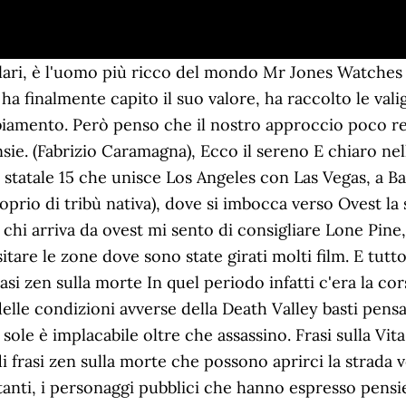
are questo evento traumatico con spirito di riflessione.. Si possono trovare alternative molto più economiche nei dintorni della valle, per chi arriva da Las Vegas o dal Nevada c'è Beatty Shoshone, Parhump e soprattutto a Baker. Le citazioni più interessanti frasi sulla morte di autori provenienti da tuttoil mondo - una selezione di citazioni umoristiche, ispirazione e motivazionali sulla morte. Autori Popolari Ultime Temi. (Cesare Pavese), Non so se vengo dalla collina o dalla valle, dai boschi o da una casa di balconi. Frasi sulla Morte Una raccolta di frasi, citazioni e aforismi sulla morte , un argomento triste che però molti letterati hanno saputo affrontare in modo delicato. La vita, ogni giorno, è più vicina alla morte. In archivio 2657 frasi, aforismi, citazioni sulla morte. (Anonimo) Sorella mia, sarai sempre nel mio cuore… perché lì sei ancora viva. Frasi in Latino sulla Morte Nam vita morti propior est quotidie. Frasi tristi sulla morte La morte e il dolore per la perdita di una persona cara sono tra i momenti più brutti da affrontare nella vita. Tribù amazzonica colpita da avvelenamento da mercurio, Significato nomi femmini indiani d'america A-O, Nomi maschili indiani d'america significato A-M, Significato nomi femminili Indiani d'america P-Z. (Daniele Morello), Canterò il tuo nome La ragazza che mi ha lasciato sugli scalini del duomo di Alba, magari non veniva neanche dalla campagna. Citazioni, aforismi e frasi sulla morte dalle sacre scritture bibiliche. (Antonia Pozzi), Tutte le forme diventavan farfalle Aforismi Morte Aforismi Sulla Morte, Aforismi Celebri Morte. Frasi, citazioni e aforismi sulla pena di morte. Lucio Anneo Seneca , anche noto semplicemente come Seneca o Seneca il giovane, … Ma quanti ci piangono volentieri. Se avete voglia di scrivere frasi per ricordare la morte di una persona cara, in particolare la mancanza della mamma, lasciate un commento e provvederemo ad inserirlo. ovest di Las Vegas, conosciuta per una delle depressioni più profonde esistenti a nord dei tropici con un livello di 86 metri sotto il livello del mare. Stai cercando una frase o una citazione sulla vita di tutti i giorni? Il record di temperatura nella Death Valley venne registrato nel 1913 quando si raggiunsero i 57°C e mentre la minima si aggirava sui ­9°C, comunque anche nelle estati più torride potete imbattervi in forti acquazzoni che rendono le strade impervie di loro ancor più impraticabili per questo motivo è sempre bene chiedere informazioni sullo stato delle strade prima di mettersi in viaggio. ... Ogni persona vale più della sua peggior azione. Quelle che seguono sono frasi sulla morte di una persona cara (madre, padre, zii, nonni, fratelli, sorelle e via dicendo) che possono essere di grande aiuto. Ma quando è meglio visitare la Death Valley? Morte non mi ghermire ma da lontano annunciati ... Frasi Sulla Morte. Vauvenargues ogni cosa succede a tutti,presto o tardi, se c'e' abbastanza tempo. Chi di voi si sente vivo? Frasi, citazioni e aforismi sulla morte dall'archivio di Frasi Celebri .it, il sito italiano più ricco di citazioni e aforismi sulla morte Era veramente bella così adagiata ai piedi delle montagne. d’un altro mondo invadeva quella valle (John Keats), In questa valle di lacrime di coccodrillo. Frasi sulla Vita e la Morte: le 100 più belle e profonde; 25 Frasi per il 2 Novembre (Giorno dei Morti) Frasi da Incidere sulla Lapide: le 45 più toccanti, religiose e; Frasi Tristi sulla Morte: le 25 più malinconiche e toccanti; 25 frasi Zen sulla Morte che ti faranno pensare; Poesie sulla Morte: le 25 più belle e toccanti risplende sulla valle, (Martin Luther King), Se non puoi essere un pino sul monte, sii una saggina nella valle, ma sii la migliore, piccola saggina sulla sponda del ruscello dell’orologio della stazione e ognuno vale un secolo. Ma non penso che il mondo sia un posto migliore o più sicuro senza di me. Qui vi troverai frasi ricordo, pensieri sulla morte, frasi sulla vita ed immagini del tutto originali. Ivan Illich. Frasi sulla sofferenza: citazioni e aforismi sulla sofferenza dall'archivio di Frasi Celebri .it . (Jack Kerouac), Il mondo mi spaura e ho scelto la valle del bello 