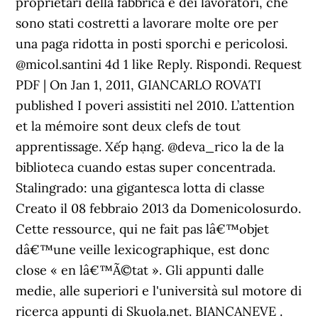
proprietari della fabbrica e dei lavoratori, che
sono stati costretti a lavorare molte ore per
una paga ridotta in posti sporchi e pericolosi.
@micol.santini 4d 1 like Reply. Rispondi. Request
PDF | On Jan 1, 2011, GIANCARLO ROVATI
published I poveri assistiti nel 2010. L’attention
et la mémoire sont deux clefs de tout
apprentissage. Xếp hạng. @deva_rico la de la
biblioteca cuando estas super concentrada.
Stalingrado: una gigantesca lotta di classe
Creato il 08 febbraio 2013 da Domenicolosurdo.
Cette ressource, qui ne fait pas lâ€™objet
dâ€™une veille lexicographique, est donc
close « en lâ€™Ã©tat ». Gli appunti dalle
medie, alle superiori e l'università sul motore di
ricerca appunti di Skuola.net. BIANCANEVE .