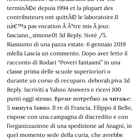
terminÃ©e depuis 1994 et la plupart des
contributeurs ont quittÃ© le laboratoire.Il
nâ€™a pas vocation Ã Ãªtre mis Ã jour.
fasciano_simone01 3d Reply. Noté /5.
Riassunto di una pazza estate. 6 gennaio 2019
mlella Lascia un commento. Dopo aver letto il
racconto di Rodari “Poveri fantasmi” in una
classe prima delle scuole superioriori o
durante un corso di recuparo. deborah.piva 3d
Reply. Iscriviti a Yahoo Answers e ricevi 100
punti oggi stesso. Време потребно за читање:
5 минута Јавно. Il re di Francia, Filippo il Bello,
rispose con una campagna di discredito e con
l’organizzazione di una spedizione ad Anagni, in
quel momento sede della curia, che avrebbe