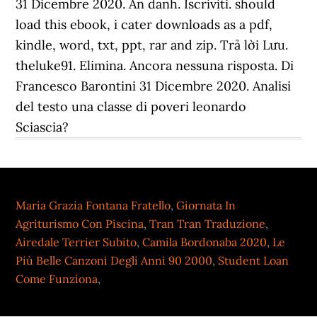
31 Dicembre 2020. Ẩn danh. Iscriviti. should
load this ebook, i cater downloads as a pdf,
kindle, word, txt, ppt, rar and zip. Trả lời Lưu.
theluke91. Elimina. Ancora nessuna risposta. Di
Francesco Barontini 31 Dicembre 2020. Analisi
del testo una classe di poveri leonardo
Sciascia?
Maria Grazia Fontana Fratello
,
Giornata In
Agriturismo Con Piscina
,
Tran Tran Traduzione
,
Airedale Terrier Subito
,
Camila Bordonaba 2020
,
Le
Più Belle Canzoni Degli Anni 90 2000
,
Student Loan
Come Funziona
,