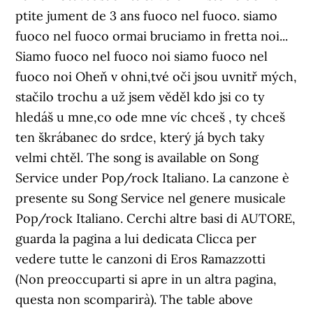
ptite jument de 3 ans fuoco nel fuoco. siamo
fuoco nel fuoco ormai bruciamo in fretta noi...
Siamo fuoco nel fuoco noi siamo fuoco nel
fuoco noi Oheň v ohni,tvé oči jsou uvnitř mých,
stačilo trochu a už jsem věděl kdo jsi co ty
hledáš u mne,co ode mne víc chceš , ty chceš
ten škrábanec do srdce, který já bych taky
velmi chtěl. The song is available on Song
Service under Pop/rock Italiano. La canzone è
presente su Song Service nel genere musicale
Pop/rock Italiano. Cerchi altre basi di AUTORE,
guarda la pagina a lui dedicata Clicca per
vedere tutte le canzoni di Eros Ramazzotti
(Non preoccuparti si apre in un altra pagina,
questa non scomparirà). The table above