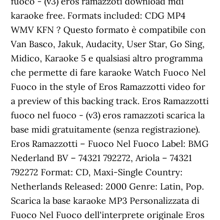
fuoco - (v3) eros ramazzoti download mdi
karaoke free. Formats included: CDG MP4
WMV KFN ? Questo formato è compatibile con
Van Basco, Jakuk, Audacity, User Star, Go Sing,
Midico, Karaoke 5 e qualsiasi altro programma
che permette di fare karaoke Watch Fuoco Nel
Fuoco in the style of Eros Ramazzotti video for
a preview of this backing track. Eros Ramazzotti
fuoco nel fuoco - (v3) eros ramazzoti scarica la
base midi gratuitamente (senza registrazione).
Eros Ramazzotti ‎– Fuoco Nel Fuoco Label: BMG
Nederland BV ‎– 74321 792272, Ariola ‎– 74321
792272 Format: CD, Maxi-Single Country:
Netherlands Released: 2000 Genre: Latin, Pop.
Scarica la base karaoke MP3 Personalizzata di
Fuoco Nel Fuoco dell'interprete originale Eros