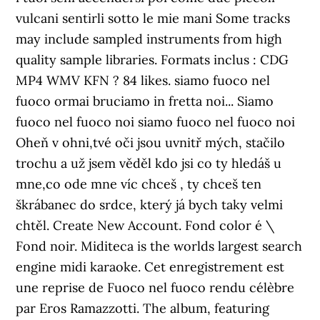
vulcani sentirli sotto le mie mani Some tracks
may include sampled instruments from high
quality sample libraries. Formats inclus : CDG
MP4 WMV KFN ? 84 likes. siamo fuoco nel
fuoco ormai bruciamo in fretta noi... Siamo
fuoco nel fuoco noi siamo fuoco nel fuoco noi
Oheň v ohni,tvé oči jsou uvnitř mých, stačilo
trochu a už jsem věděl kdo jsi co ty hledáš u
mne,co ode mne víc chceš , ty chceš ten
škrábanec do srdce, který já bych taky velmi
chtěl. Create New Account. Fond color é \
Fond noir. Miditeca is the worlds largest search
engine midi karaoke. Cet enregistrement est
une reprise de Fuoco nel fuoco rendu célèbre
par Eros Ramazzotti. The album, featuring