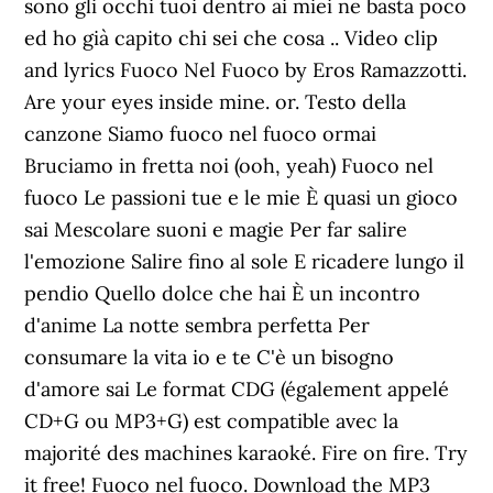
sono gli occhi tuoi dentro ai miei ne basta poco
ed ho già capito chi sei che cosa .. Video clip
and lyrics Fuoco Nel Fuoco by Eros Ramazzotti.
Are your eyes inside mine. or. Testo della
canzone Siamo fuoco nel fuoco ormai
Bruciamo in fretta noi (ooh, yeah) Fuoco nel
fuoco Le passioni tue e le mie È quasi un gioco
sai Mescolare suoni e magie Per far salire
l'emozione Salire fino al sole E ricadere lungo il
pendio Quello dolce che hai È un incontro
d'anime La notte sembra perfetta Per
consumare la vita io e te C'è un bisogno
d'amore sai Le format CDG (également appelé
CD+G ou MP3+G) est compatible avec la
majorité des machines karaoké. Fire on fire. Try
it free! Fuoco nel fuoco. Download the MP3