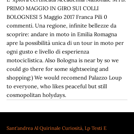
Sant'andrea Al Quirinale Curiosità
,
Lp Testi E