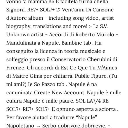
> La S.V.
Unknown artist - Accordi di Roberto Murolo -
Mandulinata a Napule. Bambine tab . Ha
conseguito la licenza in teoria musicale e
solfeggio presso il Conservatorio Cherubini di
Firenze. Gli accordi di Est Ce Que Tu M’Aimes
di Maître Gims per chitarra. Public Figure. (Tu
mi ami?) Je So Pazzo tab . Napule è na
camminata Create New Account. Napule è mille
culura Napule è mille paure. SOL LA7/4 RE
SOL7+ RE7+ SOL7+ E ognuno aspetta a sciorta .
Per favore aiutaci a tradurre “Napule”
Napoletano → Serbo dobrivoje.dobrijevic. -