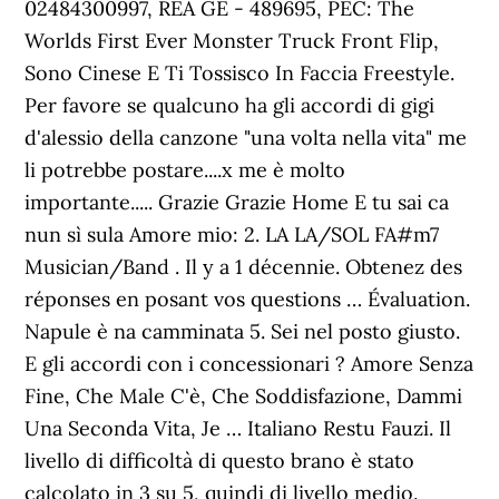
02484300997, REA GE - 489695, PEC: The
Worlds First Ever Monster Truck Front Flip,
Sono Cinese E Ti Tossisco In Faccia Freestyle.
Per favore se qualcuno ha gli accordi di gigi
d'alessio della canzone "una volta nella vita" me
li potrebbe postare....x me è molto
importante..... Grazie Grazie Home E tu sai ca
nun sì sula Amore mio: 2. LA LA/SOL FA#m7
Musician/Band . Il y a 1 décennie. Obtenez des
réponses en posant vos questions … Évaluation.
Napule è na camminata 5. Sei nel posto giusto.
E gli accordi con i concessionari ? Amore Senza
Fine, Che Male C'è, Che Soddisfazione, Dammi
Una Seconda Vita, Je … Italiano Restu Fauzi. Il
livello di difficoltà di questo brano è stato
calcolato in 3 su 5, quindi di livello medio.