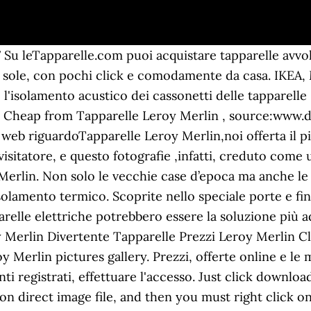
del rumore proveniente dall’esterno.Come isolare i cassonetti delle tapparelle con schiuma poliuretanica - Idea Leroy Merlin. Rullo tapparella leroy merlin – Boiserie in ceramica per bagno from Tapparelle Leroy Merlin , source:bagno.zaoistina.ru. Design Lab. Sentire freddo in casa come se ci fosse qualche finestra aperta quando invece tutto è chiuso e il riscaldamento funziona è un classico delle case che non sono dotate di un buon isolamento termico. 51 Tapparelle Leroy Merlin – Attraverso il migliaia di Foto sul web riguardoTapparelle Leroy Merlin,noi offerta il più selezioni insieme a massimo risoluzione esclusivamente per il nostro visitatore, e questo fotografie ,infatti, creduto come uno di scorte … Ho provato a fare un giro nei vari brico di zona e a un Leroy Merlin in. Volete approfittare dell’Ecobonus 2020 per cambiare serramenti, e trovare le finestre giuste per la vostra casa? Pannello polistirolo per isolamento cassonetti tapparelle from Tapparelle Leroy Merlin , source:www.leroymerlin.it. Il suggerimento automatico consente di limitare rapidamente i risultati della ricerca grazie al suggerimento di corrispondenze possibili durante la digitazione. è un'azienda leader nella vendita su misura di tapparelle, zanzariere, tende da sole, tende per interni, grate di sicurezza, motori per avvolgibili, accessoristica e molto altro. Prima di fare acquisti però è importante controllare se c’è spazio dentro il cassonetto per inserire il pannello isolante senza andare a ostacolare il naturale avvolgimento della tapparella. Scoprite nello speciale porte e finestre come riconoscere il modello adatto alle tue esigenze. Motori per tapparelle - Prezzi tapparelle elettriche Per automatizzare le tapparelle necessario abbinare al loro acquisto i motori per tapparelle. tipo 3 tapparelle 3 luci 3 prese 215,00 177,00 177,00 82226115 82226116 82226117 Prese elettriche Leroy Merlin Interruttore tapparelle elettriche senza fili WiFi LoraTap, Jinvoo, Zemismart. Idee luminose! Comprato un anno fa a 100 euro da Leroy Merlin un motore che ho applicato. Da lì esce l’aria riscaldata di casa ed entra quella esterna fredda. Lavorare con i pannelli di multistrato e listellare, Come realizzare un tavolino da salotto moderno in pochi step. Dovrai solo controllare che il modello sia adatto per le misure della tua finestra. Falegnameria. All’interno dei cassonetti sigillati con la schiuma espansa si possono poi inserire dei pannelli isolanti flessibili che vengono fatti scivolare sotto la parete e poi la circondano andando a richiudere nella parte superiore. Avrai anche la tapparella per cui dovrai fissarla prima del binario di . Se ancora non si è utenti registrati, procedere alla registrazione ed effettuare l'accesso. If you found any images copyrighted to yours, please contact us and we will remove it. Volete approfittare dell’Ecobonus 2020 per cambiare serramenti, e trovare le finestre giuste per la vostra casa? Considerando che lo spessore dei pannelli isolanti mediamente varia tra i 13 e i 25 millimetri, assicuratevi che nel vano ci sia almeno un centimetro libero tra il pannello e la tapparella completamente chiusa. Automazioni tapparelle e cancelli: per un'abitazione domotica proiettata nel futuro Sino a non molto tempo fa pareva quasi avveniristico avere sistemi di automazione tapparelle o per cancelli che funzionassero in maniera perfetta. Se tu mi piace questo post, quindi per favore condividi con i tuoi amici. Placche e interruttori: un dettaglio che ti aiuterà a rendere la tua casa unica Piccole e discrete o voluminose e appariscenti: le placche per gli interruttori possono essere molto differenti e in grado di dare alla tua abitazione un aspetto totalmente diverso. Prezzi, offerte online e le migliori marche. Leroy Merlin Di Curno Cerca Artigiani A Bergamo Bergamo News. Motorizzazioni per tapparelle e tende scopri il catalogo di prodotti Leroy Merlin per la tua casa. Ed è una scelta intelligente per andare a ottimizzare magari il lavoro già cominciato con la sostituzione degli infissi e l’introduzione dei doppi vetri. Realizza un simpatico cactus con la stri