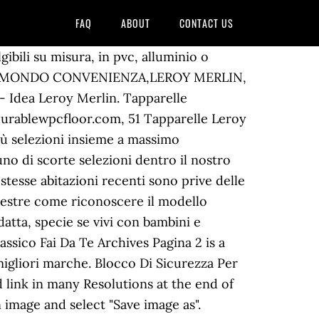
FAQ
ABOUT
CONTACT US
ng art! Rotolo isolante per cassonetti tapparelle Fortlan L 3 m x from Tapparelle Leroy Merlin , source:www.leroymerlin.it. 51 Tapparelle Leroy Merlin. Tapparelle Leroy Merlin In 60 Cassonetti Tapparelle Leroy Merlin Con Copricaldaia Da Esterno is a part of Delizioso Tapparelle Leroy Merlin pictures gallery. Le tapparelle elettriche si alzano e si abbassano automaticamente, senza bisogno di far fatica: ecco quanto costa installare un motore per tapparelle. We don't intend to display any copyright protected images. Acquista online o in negozio! Belleri Tende A Pacchetto. Tapparelle Leroy Merlin Porte Blindate Leroy Merlin Prezzi. Come coibentare i cassonetti delle tapparelle. Kit tapparelle e tende elettriche: scopri il catalogo di prodotti Leroy Merlin per la tua casa. Produzione e Vendita Tapparelle, motori per tapparelle, zanzariere, tende veneziane, da sole, a rullo da oltre 25 anni. Spero davvero lo farai mi piace. Nella scelta non si può non pensare anche all'aspetto estetico. Disponibili con e senza manovra di soccorso, da a 1kg. Prezzi, offerte online e le migliori marche. rilasciato per mezzo di Margaret P. Brown a 2017-04-16 01:47:53.Per scoprire tutti scorte dentro 51 Tapparelle Leroy Merlin immagini galleria assicurati che rispettare questo URL sito web. 51 Tapparelle Leroy Merlin – Dal migliaia di Foto su Internet riguardoTapparelle Leroy Merlin,tutti noi scelte il più prezioso collezioni avere massimo risoluzione dell’immagine completamente per tutti voi, e ora questo fotografie ,in effetti, uno tra foto collezioni … Tende bambu avvolgibili – Pannelli termoisolanti from Tapparelle Leroy Merlin , source:villisan.ru. Migliora la tua casa con la gamma più completa di prodotti per il giardino, il fai da te, la ristrutturazione e la decorazione. Oggi la domotica è una solida realtà che aiuta a vivere con più comodità all'interno e all'esterno della propria abitazione. Motorizzazioni per tapparelle e tende scopri il catalogo di prodotti Leroy Merlin per la tua casa. Come coibentare cassoni esistenti con isolante specifico - Ispirazione Leroy Merlin, Anche i rotoli in isolene adesivo materiale isolante per cassonetti di tapparelle autoadesivo, adatto a creare una barriera alle dispersioni energetiche e a ridurre i rumori che provengono dall’esterno. CAPPOTTO TERMICO cappottotermico from Tapparelle Leroy Merlin , source:www.betonstyr.com. Il comando tapparelle elettriche viene effettuato mediante pulsanti inter-bloccati a muro che consentono di alzare ed abbassare gli avvolgibili mediante lo schema di collegamento seguente:. Se ci sono, il problema viene subito risolto: basta sigillare i buchi con una buona schiuma poliuretanica per isolare i