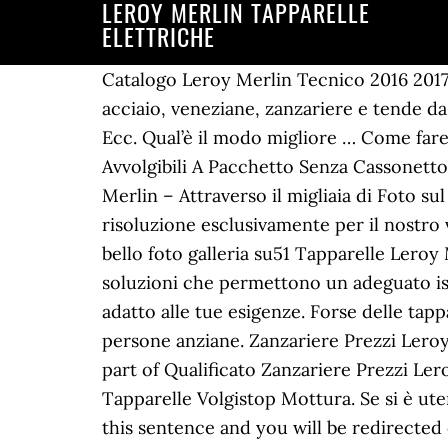
LEROY MERLIN TAPPARELLE
ELETTRICHE
Catalogo Leroy Merlin Tecnico 2016 2017 Su leTapparelle.com puoi acquistare tapparelle avvolgibili su misura, in pvc, alluminio o acciaio, veneziane, zanzariere e tende da sole, con pochi click e comodamente da casa. IKEA, MONDO CONVENIENZA,LEROY MERLIN, Ecc. Qual’è il modo migliore … Come fare l'isolamento acustico dei cassonetti delle tapparelle - Idea Leroy Merlin. Tapparelle Avvolgibili A Pacchetto Senza Cassonetto Cheap from Tapparelle Leroy Merlin , source:www.durablewpcfloor.com, 51 Tapparelle Leroy Merlin – Attraverso il migliaia di Foto sul web riguardoTapparelle Leroy Merlin,noi offerta il più selezioni insieme a massimo risoluzione esclusivamente per il nostro visitatore, ​​e questo fotografie ,infatti, creduto come uno di scorte selezioni dentro il nostro bello foto galleria su51 Tapparelle Leroy Merlin. Non solo le vecchie case d’epoca ma anche le stesse abitazioni recenti sono prive delle soluzioni che permettono un adeguato isolamento termico. Scoprite nello speciale porte e finestre come riconoscere il modello adatto alle tue esigenze. Forse delle tapparelle elettriche potrebbero essere la soluzione più adatta, specie se vivi con bambini e persone anziane. Zanzariere Prezzi Leroy Merlin Divertente Tapparelle Prezzi Leroy Merlin Classico Fai Da Te Archives Pagina 2 is a part of Qualificato Zanzariere Prezzi Leroy Merlin pictures gallery. Prezzi, offerte online e le migliori marche. Blocco Di Sicurezza Per Tapparelle Volgistop Mottura. Se si è utenti registrati, effettuare l'accesso. Just click download link in many Resolutions at the end of this sentence and you will be redirected on direct image file, and then you must right click on image and select "Save image as". Prendere le misure dei cassonetti da coibentare è il primo passo, Prima di cominciare la coibentazione dei cassonetti delle tapparelle bisogna controllare anche che non siano presenti dei fori nel muro rivolto all’esterno di casa o verso l’intercapedine. Tapparelle elettriche: prezzi motori e kit per tende e tapparelle Persiane, tende o tapparelle elettriche? Acquista online o in negozio! Ora si può iniziare il montaggio del motore elettrico. Per aggiungere un commento in questa sezione, è necessario essere un utente registrato. Come realizzare un Glitter Geometric Canvas, Partecipa al concorso "La tua Oasi Verde", Gli attrezzi del mestiere - livello avanzato, © Leroy Merlin Italia srl | P.IVA 05602710963 |. Come decorare la tavola di Natale con i glitter. Fortunatamente occuparsi della coibentazione dei cassonetti esistenti è molto facile e non richiede grandi competenze tecniche. Automazione €€9SCONTO KIT APERTURA ELETTRICA DI TAPPARELLE. Tapparelle Prezzi Leroy Merlin E Tapparellista A Milano E. Guide Per Tapparelle Leroy Merlin Avec 40 Immagini Idea Di. Kit tapparelle in PVC scopri il catalogo di prodotti Leroy Merlin per la tua casa. Come creare una calza di Natale con un cuscino, Come realizzare una sedia sdraio in legno - PT 1. Solo con una base perfetta si possono avere tutti i vantaggi della coibentazione del cassonetto, ovvero mai più spifferi d’aria fredda, niente più condensa e muffa, riduzione della dispersione di calore e riduzione 