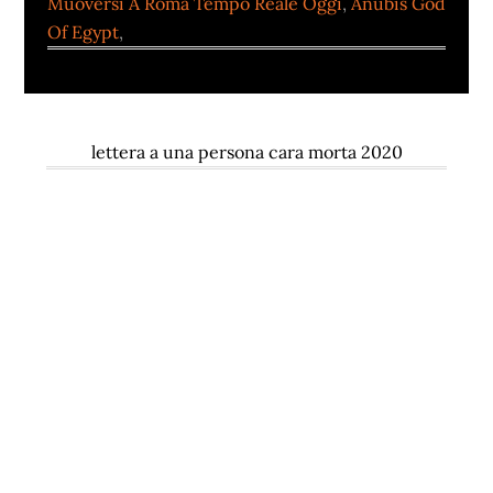
Muoversi A Roma Tempo Reale Oggi
,
Anubis God
Of Egypt
,
lettera a una persona cara morta 2020