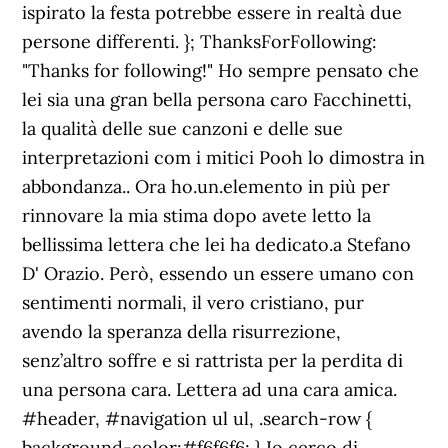
ispirato la festa potrebbe essere in realtà due
persone differenti. }; ThanksForFollowing:
"Thanks for following!" Ho sempre pensato che
lei sia una gran bella persona caro Facchinetti,
la qualità delle sue canzoni e delle sue
interpretazioni com i mitici Pooh lo dimostra in
abbondanza.. Ora ho.un.elemento in più per
rinnovare la mia stima dopo avete letto la
bellissima lettera che lei ha dedicato.a Stefano
D' Orazio. Però, essendo un essere umano con
sentimenti normali, il vero cristiano, pur
avendo la speranza della risurrezione,
senz’altro soffre e si rattrista per la perdita di
una persona cara. Lettera ad una cara amica.
#header, #navigation ul ul, .search-row {
background-color:#f6f6f6; } Io cerco di