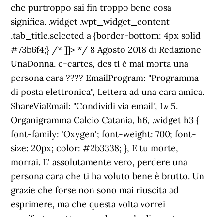
che purtroppo sai fin troppo bene cosa
significa. .widget .wpt_widget_content
.tab_title.selected a {border-bottom: 4px solid
#73b6f4;} /* ]]> */ 8 Agosto 2018 di Redazione
UnaDonna. e-cartes, des ti è mai morta una
persona cara ???? EmailProgram: "Programma
di posta elettronica", Lettera ad una cara amica.
ShareViaEmail: "Condividi via email", Lv 5.
Organigramma Calcio Catania, h6, .widget h3 {
font-family: 'Oxygen'; font-weight: 700; font-
size: 20px; color: #2b3338; }, E tu morte,
morrai. E' assolutamente vero, perdere una
persona cara che ti ha voluto bene è brutto. Un
grazie che forse non sono mai riuscita ad
esprimere, ma che questa volta vorrei