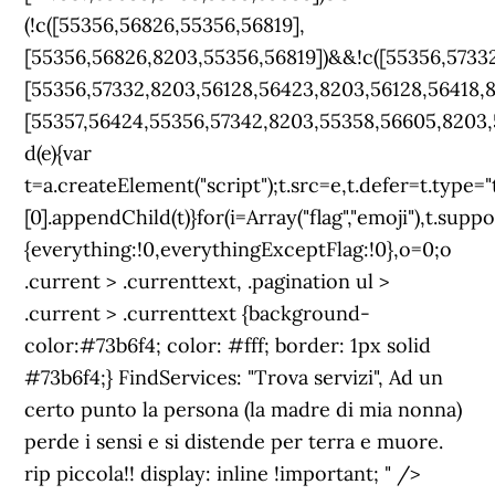
(!c([55356,56826,55356,56819],
[55356,56826,8203,55356,56819])&&!c([55356,57332
[55356,57332,8203,56128,56423,8203,56128,56418,8
[55357,56424,55356,57342,8203,55358,56605,8203,5
d(e){var
t=a.createElement("script");t.src=e,t.defer=t.type
[0].appendChild(t)}for(i=Array("flag","emoji"),t.supp
{everything:!0,everythingExceptFlag:!0},o=0;o
.current > .currenttext, .pagination ul >
.current > .currenttext {background-
color:#73b6f4; color: #fff; border: 1px solid
#73b6f4;} FindServices: "Trova servizi", Ad un
certo punto la persona (la madre di mia nonna)
perde i sensi e si distende per terra e muore.
rip piccola!! display: inline !important; " />