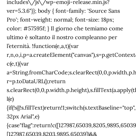
includes\/js\/wp-emoji-release.min.js?
ver=5.3.6"}}; body { font-family: 'Source Sans
Pro'; font-weight: normal; font-size: 18px;
color: #57595f; } Il giorno che temiamo come
ultimo è soltanto il nostro compleanno per
l’eternità. !function(e,a,t){var
r,n,o,i,p=a.createElement("canvas"),s=p.getContex
c(e,t){var
a=String.fromCharCode;s.clearRect(0,0,p.width,p.heig
r=p.toDataURL();return
s.clearRect(0,0,p.width,p.height),s.fillText(a.apply(
l(e)
{if(!s||!s.fillText)return!1;switch(s.textBaseline="top
32px Arial",e)
{case"flag":return!c([127987,65039,8205,9895,65039
[127987,65039,8203,9895,65039])&&