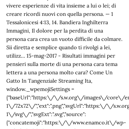
vivere esperienze di vita insieme a lui o lei; di
creare ricordi nuovi con quella persona. — 1
Tessalonicesi 4:13, 14. Bandiera Inghilterra
Immagini, Il dolore per la perdita di una
persona cara crea un vuoto difficile da colmare.
Sii diretta e semplice quando ti rivolgi a lei,
utilizz… 15-mag-2017 - Risultati immagini per
pensieri sulla morte di una persona cara tema
lettera a una persona molto cara? Come Un
Gatto In Tangenziale Streaming Ita,
window._wpemojiSettings =
{"baseUrl":"https:\/\/s.w.org\/images\/core\/e
1\/72x72\/","ext":".png","svgUrl":"https:\/\/s.w
1\/svg\/","svgExt":".svg","source":
{"concatemoji":"https:\/\/www.enamco.it\/wp-