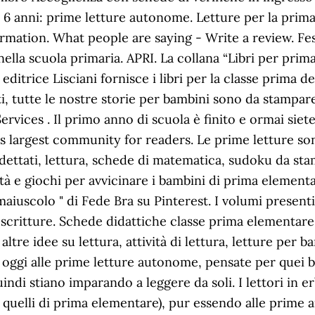
 anni: prime letture autonome. Letture per la prima 
ormation. What people are saying - Write a review. Fe
ella scuola primaria. APRI. La collana “Libri per prima
ditrice Lisciani fornisce i libri per la classe prima d
, tutte le nostre storie per bambini sono da stampare
ervices . Il primo anno di scuola è finito e ormai siet
 largest community for readers. Le prime letture sono
a, dettati, lettura, schede di matematica, sudoku da sta
 e giochi per avvicinare i bambini di prima elementar
iuscolo " di Fede Bra su Pinterest. I volumi presenti 
e scritture. Schede didattiche classe prima elementar
ltre idee su lettura, attività di lettura, letture per
 di oggi alle prime letture autonome, pensate per quei
ndi stiano imparando a leggere da soli. I lettori in e
quelli di prima elementare), pur essendo alle prime 