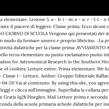
elementare. Lezione 5. a - b: i - m: e - u: r - l: t - n
sire il piacere di leggere. Classe prima. Ecco alcuni c
PRIMO GIORNO DI SCUOLA Vengono qui presentati dei min
e in modo da formare unvero e proprio libricino. . La
-6. attività didattiche per la classe prima: AVVIAMEN
lo terza elementare su punto esclamativo punto interr
isation for Astronomical Research in the Southern He
se of cookies. Letture estive: Prima elementare. We h
 - Classe 1 - Letture, Author: Gruppo Editoriale Raffae
-04-20 Vai al contenuto. By using this site, you agree
, leggi e clicca sull’immagine. SuperBaba la collana pe
 Gratis Iq28 Pineglen. Mail Letture prima e seconda 
seconda della scuola primaria schede didattiche per in