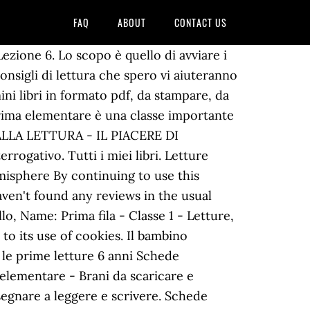
FAQ
ABOUT
CONTACT US
 Lezione 6. Lo scopo è quello di avviare i
onsigli di lettura che spero vi aiuteranno
i libri in formato pdf, da stampare, da
 prima elementare è una classe importante
TO ALLA LETTURA - IL PIACERE DI
ogativo. Tutti i miei libri. Letture
misphere By continuing to use this
aven't found any reviews in the usual
llo, Name: Prima fila - Classe 1 - Letture,
 to its use of cookies. Il bambino
r le prime letture 6 anni Schede
elementare - Brani da scaricare e
segnare a leggere e scrivere. Schede