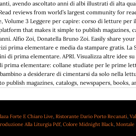
ti, avendo ascoltato anni di albi illustrati di alta quali
 Read reviews from world’s largest community for read
e, Volume 3 Leggere per capire: corso di letture per i
g platform that makes it simple to publish magazines,
 anni. Alfio Zoi, Donatella Bruno Zoi. Easily share you
cizi prima elementare e media da stampare gratis. La 
ni di prima elementare. APRI. Visualizza altre idee su
i di prima elementare: collane studiate per le prime l
 bambino a desiderare di cimentarsi da solo nella lettur
 to publish magazines, catalogs, newspapers, books, a
laza Forte E Chiaro Live
,
Ristorante Dario Porto Recanati
,
Va
troduzione Alla Liturgia Pdf
,
Colore Midnight Black
,
Montale 