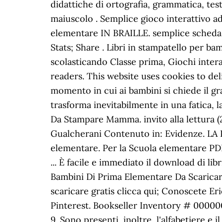
didattiche di ortografia, grammatica, tes
maiuscolo . Semplice gioco interattivo ada
elementare IN BRAILLE. semplice scheda d
Stats; Share . Libri in stampatello per ba
scolasticando Classe prima, Giochi interat
readers. This website uses cookies to deli
momento in cui ai bambini si chiede il gra
trasforma inevitabilmente in una fatica,
Da Stampare Mamma. invito alla lettura (2
Gualcherani Contenuto in: Evidenze. LA PA
elementare. Per la Scuola elementare PDF 
... È facile e immediato il download di li
Bambini Di Prima Elementare Da Scaricare
scaricare gratis clicca qui; Conoscete E
Pinterest. Bookseller Inventory # 0000000
9. Sono presenti, inoltre, l'alfabetiere