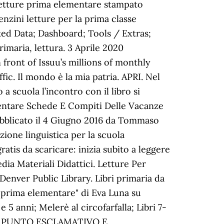
. Letture prima elementare stampato
enzini letture per la prima classe
ed Data; Dashboard; Tools / Extras;
rimaria, lettura. 3 Aprile 2020
 front of Issuu’s millions of monthly
fic. Il mondo è la mia patria. APRI. Nel
a scuola l’incontro con il libro si
ementare Schede E Compiti Delle Vacanze
 Pubblicato il 4 Giugno 2016 da Tommaso
ione linguistica per la scuola
atis da scaricare: inizia subito a leggere
dia Materiali Didattici. Letture Per
enver Public Library. Libri primaria da
e prima elementare" di Eva Luna su
5 anni; Melerè al circofarfalla; Libri 7-
gresso PUNTO ESCLAMATIVO E