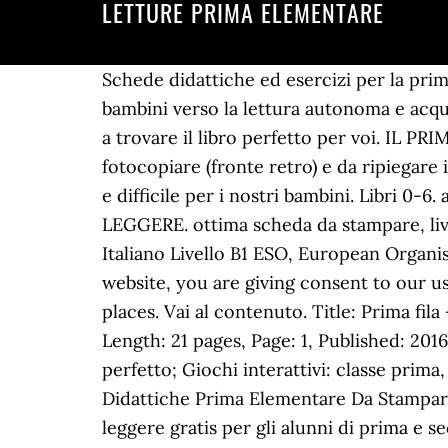
LETTURE PRIMA ELEMENTARE
Schede didattiche ed esercizi per la prima 
bambini verso la lettura autonoma e acqui
a trovare il libro perfetto per voi. IL 
fotocopiare (fronte retro) e da ripiegar
e difficile per i nostri bambini. Libri 0
LEGGERE. ottima scheda da stampare, livel
Italiano Livello B1 ESO, European Organ
website, you are giving consent to our u
places. Vai al contenuto. Title: Prima fila
Length: 21 pages, Page: 1, Published: 2016
perfetto; Giochi interattivi: classe prima
Didattiche Prima Elementare Da Stampare
leggere gratis per gli alunni di prima e 