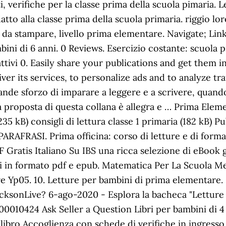
ti, verifiche per la classe prima della scuola pimaria
tto alla classe prima della scuola primaria. riggio lor
a stampare, livello prima elementare. Navigate; Link
mbini di 6 anni. 0 Reviews. Esercizio costante: scuola p
tivi 0. Easily share your publications and get them in
ver its services, to personalize ads and to analyze traf
nde sforzo di imparare a leggere e a scrivere, quando 
 la proposta di questa collana è allegra e … Prima El
35 kB) consigli di lettura classe 1 primaria (182 kB)
RAFRASI. Prima officina: corso di letture e di formaz
Gratis Italiano Su IBS una ricca selezione di eBook gr
bri in formato pdf e epub. Matematica Per La Scuola Me
 Yp05. 10. Letture per bambini di prima elementare. D
ricksonLive? 6-ago-2020 - Esplora la bacheca "Lettur
010424 Ask Seller a Question Libri per bambini di 4 e 
 e il libro Accoglienza con schede di verifiche in in