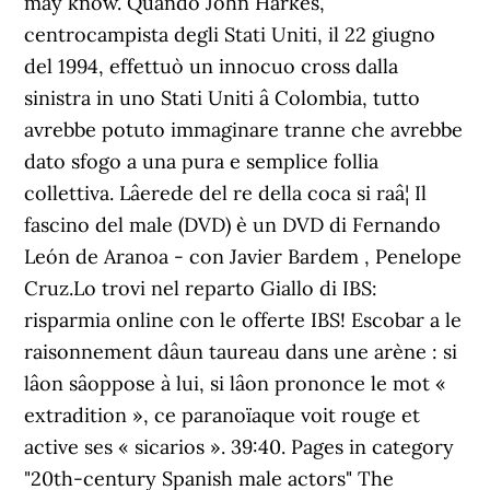
may know. Quando John Harkes,
centrocampista degli Stati Uniti, il 22 giugno
del 1994, effettuò un innocuo cross dalla
sinistra in uno Stati Uniti â Colombia, tutto
avrebbe potuto immaginare tranne che avrebbe
dato sfogo a una pura e semplice follia
collettiva. Lâerede del re della coca si raâ¦ Il
fascino del male (DVD) è un DVD di Fernando
León de Aranoa - con Javier Bardem , Penelope
Cruz.Lo trovi nel reparto Giallo di IBS:
risparmia online con le offerte IBS! Escobar a le
raisonnement dâun taureau dans une arène : si
lâon sâoppose à lui, si lâon prononce le mot «
extradition », ce paranoïaque voit rouge et
active ses « sicarios ». 39:40. Pages in category
"20th-century Spanish male actors" The