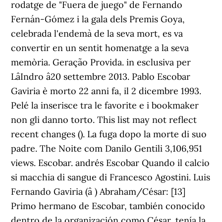
rodatge de "Fuera de juego" de Fernando
Fernán-Gómez i la gala dels Premis Goya,
celebrada l'endemà de la seva mort, es va
convertir en un sentit homenatge a la seva
memòria. Geração Provida. in esclusiva per
LâIndro â20 settembre 2013. Pablo Escobar
Gaviria è morto 22 anni fa, il 2 dicembre 1993.
Pelé la inserisce tra le favorite e i bookmaker
non gli danno torto. This list may not reflect
recent changes (). La fuga dopo la morte di suo
padre. The Noite com Danilo Gentili 3,106,951
views. Escobar. andrés Escobar Quando il calcio
si macchia di sangue di Francesco Agostini. Luis
Fernando Gaviria (â ) Abraham/César: [13]
Primo hermano de Escobar, también conocido
dentro de la organización como César, tenía la