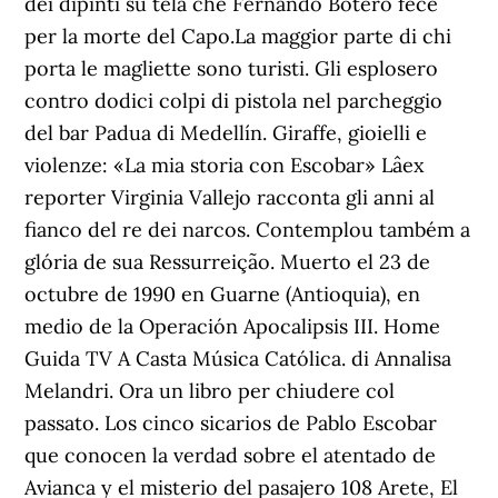
dei dipinti su tela che Fernando Botero fece
per la morte del Capo.La maggior parte di chi
porta le magliette sono turisti. Gli esplosero
contro dodici colpi di pistola nel parcheggio
del bar Padua di Medellín. Giraffe, gioielli e
violenze: «La mia storia con Escobar» Lâex
reporter Virginia Vallejo racconta gli anni al
fianco del re dei narcos. Contemplou também a
glória de sua Ressurreição. Muerto el 23 de
octubre de 1990 en Guarne (Antioquia), en
medio de la Operación Apocalipsis III. Home
Guida TV A Casta Música Católica. di Annalisa
Melandri. Ora un libro per chiudere col
passato. Los cinco sicarios de Pablo Escobar
que conocen la verdad sobre el atentado de
Avianca y el misterio del pasajero 108 Arete, El