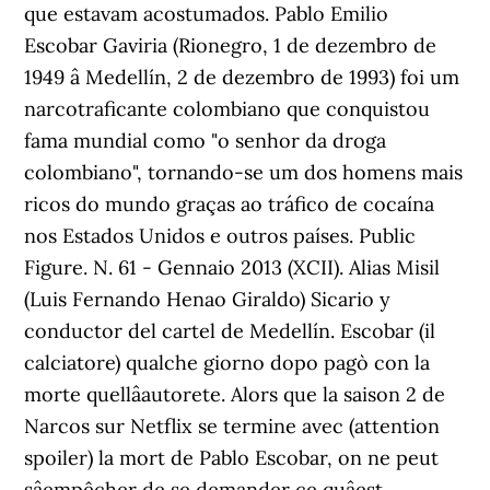
que estavam acostumados. Pablo Emilio
Escobar Gaviria (Rionegro, 1 de dezembro de
1949 â Medellín, 2 de dezembro de 1993) foi um
narcotraficante colombiano que conquistou
fama mundial como "o senhor da droga
colombiano", tornando-se um dos homens mais
ricos do mundo graças ao tráfico de cocaína
nos Estados Unidos e outros países. Public
Figure. N. 61 - Gennaio 2013 (XCII). Alias Misil
(Luis Fernando Henao Giraldo) Sicario y
conductor del cartel de Medellín. Escobar (il
calciatore) qualche giorno dopo pagò con la
morte quellâautorete. Alors que la saison 2 de
Narcos sur Netflix se termine avec (attention
spoiler) la mort de Pablo Escobar, on ne peut
sâempêcher de se demander ce quâest