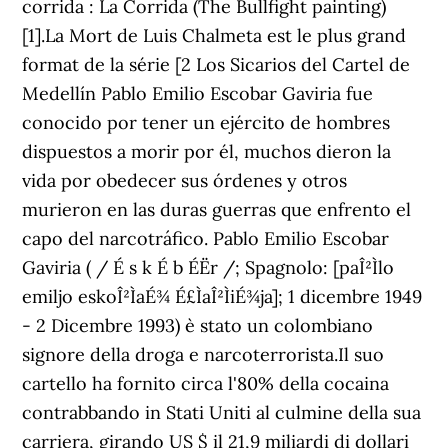
corrida : La Corrida (The Bullfight painting)
[1].La Mort de Luis Chalmeta est le plus grand
format de la série [2 Los Sicarios del Cartel de
Medellín Pablo Emilio Escobar Gaviria fue
conocido por tener un ejército de hombres
dispuestos a morir por él, muchos dieron la
vida por obedecer sus órdenes y otros
murieron en las duras guerras que enfrento el
capo del narcotráfico. Pablo Emilio Escobar
Gaviria ( / É s k É b ÉËr /; Spagnolo: [paÎ²Ìlo
emiljo eskoÎ²ÌaÉ¾ É£ÌaÎ²ÌiÉ¾ja]; 1 dicembre 1949
- 2 Dicembre 1993) è stato un colombiano
signore della droga e narcoterrorista.Il suo
cartello ha fornito circa l'80% della cocaina
contrabbando in Stati Uniti al culmine della sua
carriera, girando US $ il 21,9 miliardi di dollari