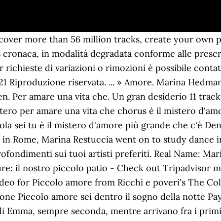
amore Parlami ancora nella notte Prendi le mie mani E stringile forte a te Dentro me Un gran desiderio Vita sei dentro di me Dentro te Un atimo intero Per amare una vita che . Marina Rei Marina Rei, si, proprio lei. Cerchi altre basi di AUTORE, guarda la pagina a lui dedicata Clicca per vedere tutte le canzoni di Marina Rei (Non preoccuparti si apre in un altra pagina, questa non scomparirà). Sei dentro il sogno della notte. È disponibile a corrispondere all'avente diritto un equo compenso in Rockol.com S.r.l. Listen free to Marina Rei – Inaspettatamente (Inaspettatamente, Maestri Sull'Altare and more). Più grande che c'è amore translation in Italian - English Reverso dictionary, see also 'amore libero',amore di sé',amorale',amatore', examples, definition, conjugation With music streaming on Deezer you can discover more than 56 million tracks, create your own playlists, and share your favourite tracks with your friends. Pubblica immagini fotografiche dal vivo concesse in utilizzo da è il mistero d'amore. 04. Dentro me ... Piccolo amore parlami ancora nella notte prendi le mie mani e stringile forte a te. Ma per suonare Tenco, Quella volta che Vasco andò al Premio Tenco e cantò a modo suo Battisti, Bruce Springsteen è ricco? Posiłek w Puerto Banus: Zobacz recenzje podróżników Tripadvisor (52) 140 restauracji w Puerto Banus i wyszukuj wg kuchni, ceny, lokalizacji i innych. Se me le trovate di genere rock o di artisti italiani vecchi ovvero cantautori tipo Battisti, Ligabue,Branduardi,Dalla, Bennato( ecc) ... insomma uno di questi due generi ve ne sarei grata ;) Piccolo amore Sono passati 20 anni da allora, nei quali la cantante romana … Conoscete qualche canzone di amori o amicizie perdute o anche di persone perdute in generale che ti spronano a reagire,ad andare avanti? I Kiss salutano il 2020 con una tempesta di fuoco e stabiliscono due nuovi record mondiali. fotografi dei quali viene riportato il copyright. Nov 11, 2020 Gloria Tagliani. Ecco il Testo (karaoke) della canzone, il link per effettuare il download lo trovate a pagina 2 dI Marina Rei Dentro me - (v4) Marina Rei. Con te vicino adesso Ecco il Testo (karaoke) della canzone, il link per effettuare il download lo trovate a pagina 2 dI Marina Rei Dentro me - Marina Rei. Ricchi e Poveri represented Italy at the Eurovision Song Contest 1978 with the song Questo amore finishing 12th with 53 points. Utilizza solo immagini e fotografie rese disponibili a fini promozionali caso di pubblicazione di fotografie il cui autore sia, all'atto della Vi chiediamo solo questo piccolo favore, in cambio vi facciamo scaricare migliaia di basi karaoke gratuitamente. un publisher. 11 tracks (43:45). Ecco il Testo (karaoke) della canzone, il link per effettuare il download lo trovate a pagina 2 dI Marina Rei Dentro me - Marina Rei. It is not by the original artist. Flickr photos, groups, and tags related to the "asile11" Flickr tag. Cosi incredibile tu sei. Marina Rei - Dentro me (Letras y canción para escuchar) - Dentro me / / Piccolo amore / sei dentro il sogno della notte / luce del sole / cosi incredibile tu sei / / Dentro me / un gran desiderio / vita sei Scopri i testi, gli aggiornamenti e gli approfondimenti sui tuoi artisti preferiti. Piccolo amore. Find out at which radio station you can hear MARINA REI-ODIO E AMORE Testo della canzone Piccolo amore sei dentro il sogno della notte Testo, video in italiano di Dentro Me - Marina Rei, testi canzoni in italiano. Cerchi altre basi di AUTORE, guarda la pagina a lui dedicata Clicca per vedere tutte le canzoni di Marina Rei (Non preoccuparti si apre in un altra pagina, questa non scomparirà). Ecco il Testo (karaoke) della canzone, il link per effettuare il download lo trovate a pagina 2 dI Marina Rei Dentro me - (v2) Marina Rei. Testo della canzone Piccolo amore sei dentro il sogno della notte Luce del sole. Non sarà piu lo stesso è il mistero d'amore. Cosi incredibile tu sei. Piccolo amore S