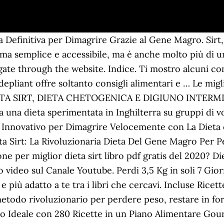
t libro. Per riuscire a dimagrire con la dieta sirt e riattivare in modo corretto il metabolismo, oltre a fare attività fisica e mangiare determinati ingredienti, di associare uno specifico integratore naturale. Perdere quasi 3,5 Kg in 7 giorni è dunque clinicamente garantito. Ci teniamo molto che la tua esperienza sul nostro sito sia super soddisfacente: è la nostra missione. La Dieta Sirt vieta assolutamente l’esclusione degli alimenti, ma consiglia di introdurre all’interno della nostra alimentazione degli alimenti specifici che vengono chiamati “Cibi Sirt“. Il libro Sirt, la dieta del gene magro è pensato da esperti in medicina nutrizionale per combinare efficacemente questi cibi per perdere peso in modo sano e naturale. Puoi dirci cosa non va in questo post e come possiamo migliorare? ... Dieta Sirt. Puoi commentare anche se hai già letto uno dei libri sulla dieta Sirt consigliati per condividere la tua opinione. Facci sapere se questo articolo ti è piaciuto votandolo con le stelline e, se qualcosa è andato storto, puoi contattarci direttamente sulla nostra pagina Facebook, cliccando qui. Vediamo quali sono i cibi sirt che puoi inserire da subito nella tua dieta!. Il tuo indirizzo email non sarà pubblicato. migliori ebook La dieta dei muscoli or Mark Lauren gratis ... Sirt – La dieta del gene magro il libro le opinioni le ~ La dieta di Adele e Pippa Middleton per dimagrire velocemente 35 Kg in 7 giorni Scopri libro Cibi Sirt perché la Dieta Sirt funziona e scarica Menu Sirt in pdf . Sirt. Acquistalo su libreriauniversitaria.it! Ci spiace non ti sia piaciuto questo articolo! Tutti i diritti riservati. Dieta Sirtfood: quali sono gli alimenti consentiti. Last modified 23 Giugno 2020, Il tuo indirizzo email non sarà pubblicato. Sii il primo a votare questo articolo. Sirt. Attualmente il migliore secondo testimonianze e pareri positivi è … I Libri più Venduti e consigliati a Gennaio 2021, Libri nuovi in uscita a Gennaio 2021 (o appena usciti), Libri per Concorso Docenti scuola secondaria, Libri sulla Seduzione consigliati dai lettori. La dieta sirt è diventata per un attimo la nostra migliore amica, dal momento in cui abbiamo scoperto che la cantante Adele (giunonica e bellissima) ha perso grazie a lei ben 30 kg in un anno. Vuoi saperne di più sui libri sulla dieta Sirt e vuoi scoprire quali sono i più acquistati e con le migliori recensioni a Gennaio 2021? Qualcuna che l'abbia provata e che possa dare una sua opinione? Tutte le informazioni che cerchi in un unico sito di fiducia. RISULTATI CLINICAMENTE TESTATI. Dieta sirt di Adele, funziona veramente? Se non visualizzi la lista o ritieni ci siano degli errori, puoi segnalarcelo commentando questo articolo. Ispiria snc di Silvia Perella e Davide Mancinelli | Via Estio 61, 06060 Paciano PG | P.IVA 03579110549 | Privacy & Cookies | Il nostro sito partecipa al Programma Affiliazione Amazon Europe S.à r.l.. Questo ci consente di percepire una commissione promuovendo acquisti e fornendo link al sito Amazon.it. Sconto 5% e Spedizione gratuita per ordini superiori a 25 euro. NOTA BENE: È sconsigliato intraprendere una dieta o particolare regime alimentare che non sia stato consigliato dal proprio medico o da uno specialista. ... Io ho ordinato il libro ma ho una curiosità..in tutti gli articoli che ho letto si parla solo di una settimana di dieta e 3 di mantenimento. 1.1 Sirt. La scelta di ogni prodotto, presume la conoscienza di taluni aspetti essenziali, mediante i quali riesci a completare le opportune riflessioni, prima di compiere un compera per dieta sirt libro pdf gratis. Prezzo Amazon. Top 5 prodotti Amazon per questa categoria: aggiornamento a Novembre 2020; Migliore. Ultimo aggiornamento 2020-09-24 / Immagini da Amazon Product Advertising API Come fai la giusta seleziona per miglior dieta sirt libro pdf gratis del 2020? In effetti sfogliando l'opuscoletto vedo che non è niente di impossibile. 23 agosto 2016 alle 12:44 . Ecco i libri sulla dieta Fodmap (o simili) consigliati a Dicem