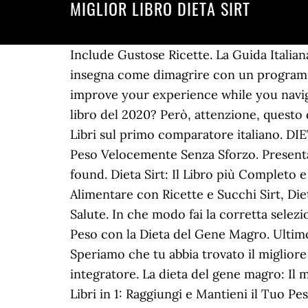
MIGLIOR LIBRO DIETA SIRT
Include Gustose Ricette. La Guida Italiana Definitiva per Dimagrire Grazie al Gene Magro. Sirt, la dieta del gene magro è un libro che insegna come dimagrire con un programma semplice e accessibile, ma è anche molto più di un libro:. This website uses cookies to improve your experience while you navigate through the website. Indice. Ti mostro alcuni consigli su come scelgo miglior dieta sirt libro del 2020? Però, attenzione, questo depliant offre soltanto consigli alimentari e … Le migliori offerte per Libro Dieta Sirt in Altri Libri sul primo comparatore italiano. DIETA SIRT, DIETA CHETOGENICA E DIGIUNO INTERMITTENTE; 3 Libri in Uno per Perdere Peso Velocemente Senza Sforzo. Presenta una dieta sperimentata in Inghilterra su gruppi di volontari. + EconomicoNo products found. Dieta Sirt: Il Libro più Completo e Innovativo per Dimagrire Velocemente con La Dieta del Gene Magro, Include Piano Alimentare con Ricette e Succhi Sirt, Dieta Sirt: La Rivoluzionaria Dieta Del Gene Magro Per Perdere Peso, Restare In Forma E In Salute. In che modo fai la corretta selezione per miglior dieta sirt libro pdf gratis del 2020? Dieta Sirt: la Guida Completa per Perdere Peso con la Dieta del Gene Magro. Ultimo video sul Canale Youtube. Perdi 3,5 Kg in soli 7 Giorni con le 80 Migliori Ricette Sirt. Speriamo che tu abbia trovato il migliore e più adatto a te tra i libri che cercavi. Incluse Ricette e Menù Settimanali. Dieta sirt: Il miglior integratore. La dieta del gene magro: Il metodo rivoluzionario per perdere peso, restare in forma e vivere in salute; 1.3 Dieta Sirt: 3 Libri in 1: Raggiungi e Mantieni il Tuo Peso Ideale con 280 Ricette in un Piano Alimentare Gourmet. Una dieta ideata da due nutrizionisti inglesi, Aidan Goggins e Glen Matten che hanno anche pubblicato un libro dal titolo Sirt, la dieta del gene magro, uscito a marzo del 2016. It is mandatory to procure user consent prior to running these cookies on your website. Scarica Libri Gratis: Sirt. Non ci sono ancora voti. 3 Sirt La Dieta Del Gene Magro Il Libro Le Sirt ... miglior libro PDF Gratis su questo sito Come scaricare libri Sirt La dieta del gene magro Il metodo rivoluzionario per perdere peso restare in forma e vivere in salute da Aidan Goggins file formato PDF Gratis booksita ga Libri da Non possiamo infatti sapere se un libro farà al caso nostro ancor prima di averlo esaminato, ma possiamo farci aiutare dalle opinioni degli altri lettori e acquistare quale tra i libri sulla dieta Sirt oggi è il più desiderato ed ha le migliori recensioni. include sempl Scopri i migliori prezzi, le offerte e le cara... e risparmia comprando su internet i migliori accessori con Dieta efficace Black Friday di Amazon -1 giorni Top 5 prodotti Amazon per questa categoria: MiglioreNo products found. Come ogni dieta c'è bisogno solo di tanta forza di volontà. La migliore risposta utile. due nutrizionisti: Aidan Goggins e Glenn Matten,autori del libro “Sirt, la dieta del gene magro”, .. È per questi motivi che abbiamo realizzato una classifica aggiornata (mensilmente) dei libri più apprezzati su Amazon. dieta sir