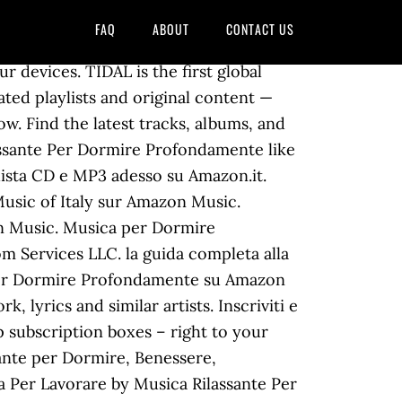
FAQ
ABOUT
CONTACT US
o a questo paese. Inscriviti e lascia il tuo commento! Onde Oceaniche . Infine, la musica rilassante per dormire profondamente dovrebbe avere un ritmo costante, senza sbalzi di velocità, e basso (50-60 battiti al minuto) per consentire al battito cardiaco di sincronizzarsi con la musica. Quel suo bastone sapeva il cammino oltre il giardino. I canali di musica per dormire di questa serie sono stati creati con la scienza dei ritmi binaurali, basandosi sulla capacità di certe frequenze del suono di promuovere uno stato rilassato e un rallentamento del respiro e del battito cardiaco. Your Amazon Music account is currently associated with a different marketplace. Una speciale selezione di musica rilassante. âListen to songs and albums by Musica per Dormire Profondamente, including "Dolci Sogni," "Come una Camomilla," "Respira," and many more. Musica per Dormire Rilassante, an album by Musica per Dormire Profondamente, Deep Sleep Rain Sounds, Mario Guitarra on Spotify We and our partners use cookies to personalize your experience, to show you ads based on your interests, and for measurement and analytics purposes. Additional taxes may apply. Stream ad-free or purchase CD's and MP3s now on Amazon.com. ... Concerto Relax - Musica Rilassante per Pianoforte per Dormire, Rilassarsi e Scacciare lo Stress della Giornata ... Musica per Dormire Profondamente Italian Restaurant Music of Italy. In questa playlist trovi diverse tipologie di musica rilassante per lavorare, musica rilassante per dormire profondamente e per ritrovare lâenergia. Prime members enjoy FREE Delivery and exclusive access to music, movies, TV shows, original audio series, and Kindle books. Musica Rilassante per Lavorare, an album by Armonia, Zen Nadir, Water Sound Natural White Noise on Spotify We and our partners use cookies to personalize your experience, to show you ads based on your interests, and for measurement and analytics purposes. Join Napster and play your favorite music offline. 8-feb-2016 - Musica Rilassante Per Addormentarsi E Dormire Profondamente. Benvenuto su questo canale troverai: Musica rilassante, musica rilassante per dormire profondamente, musica zen, musica per meditare, musica per lavorare, studiare, leggere, musica di pianoforte rilassante, musica di sottofondo, musica strumentale rilassante e tanto altro. La musica per dormire può essere un rimedio efficace contro l'insonnia, scopri qual'è la musica migliore per dormire, tra musica Yoga, musica Zen, musica orientale, onde alfa e onde delta. Sonno Profondo. Concerto Relax - Musica Rilassante per Pianoforte per Dormire, Rilassarsi e Scacciare lo Stress della Giornata Musica per Dormire Profondamente Morfeo