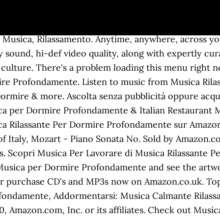
- Healing Music with Harp, Nature Sounds, Tibetan Bowls and Flute for Deep Meditation, Yoga, Sleep, Sound Therapy, Natural Stress Relief, Relaxation, Meditation, Massage, Spa, Baby Rock, Inner Peace and Wellness, Puro Zen - Musica di Guarigione con Arpa, Suoni della Natura, Campane Tibetane e Flauto per Meditazione Profonda, Yoga, Sonno Profondo, Terapia del Suono, Anti-Stress Naturale, Rilassamento, Massaggi, Spa, Pace Interiore e Benessere, Quiete Dopo La Tempesta - Musica Terapeutica per Meditazione Quotidiana Massaggio Ayurveidico Pensiero Positivo con Suoni Rilassanti della Natura, Oltre il Confine - Musica Rilassante per Studiare Dormire Bene Pace Interiore con Suoni della Natura Binaurali. After viewing product detail pages, look here to find an easy way to navigate back to pages you are interested in. musica rilassante. Check out Musica per Lavorare by Musica per Dormire Profondamente & Italian Restaurant Music of Italy on Amazon Music. musica per rilassarsi, musica per meditare, dormire, lavorare, oppure per coprire gli altri suoni. From the album "Come Addormentarsi: Musica Rilassante per Tecniche di Rilassamento con Rumore Bianco per Dormire Bene" by Piano Shades on Napster Enjoy millions of the latest Android apps, games, music, movies, TV, books, magazines & more. Songs by Musica per Dormire Profondamente start at â¦ Stream ad-free or â¦ Accedi alla scheda album completa (8 brani) Yoga Flow 01-09-2020 Musica â¦ 07. Musica Rilassante Per Dormire Profondamente. 16 (K.545) 2nd movement in G major, Mozart: Piano concerto n. No. Cosa ascoltare per dormire. 01:29 Compositori: Yoga Flow. From the album "La Pace dei Sensi: Musica Rilassante per Dormire di Pianoforte con Suoni della Natura e Rumore Bianco" by Tantra Masters on Napster Online shopping from a great selection at Digital Music Store. Instead, our system considers things like how recent a review is and if the reviewer bought the item on Amazon. It also analyzes reviews to verify trustworthiness. 02:08 Compositori: Yoga Flow. Your recently viewed items and featured recommendations, Select the department you want to search in. 21 in C major, K.467. Musica binaurale per dormire profondamente e rilassarsi. 8-feb-2016 - Musica Rilassante Per Addormentarsi E Dormire Profondamente. To calculate the overall star rating and percentage breakdown by star, we don’t use a simple average. Musica rilassante musica rilassante per dormire profondamente musica zen musica per meditare musica per lavorare st. Musica sottofondo per poesia. Check out Musica Rilassante per Dormire Profondamente by Meditazione Zen on Amazon Music. With music streaming on Deezer you can discover more than 56 million tracks, create your own playlists, and share your favourite tracks with your friends. Écoutez de la musique en streaming sans publicité ou â¦ Benvenuto su questo canale troverai: Musica rilassante, musica rilassante per dormire profondamente, musica zen, musica per meditare, musica per lavorare, st... Altre idee Reiki Mandala Carte Dell''angelo Terapia Del Massaggio Agopuntura Bruges Psicologia Spiritualità Buddha Listen to Addormentarsi: Musica Calmante Rilassante per Dormire, Benessere, Rilassamento e Buona Notte by Musica Rilassante Per Dormire Profondamente on Deezer. Listen to Musica per Lavorare, a song by Musica per Dormire Profondamente on TIDAL. Musica Rilassante Per Dormire Profondamente. Écoutez de la musique en streaming sans publicité ou achetez des CDs et MP3 maintenant sur Amazon.fr. 5:53 Benvenuto su questo canale troverai: Musica rilassante, musica rilassante per dormire profondamente, musica zen, musica per meditare, musica per lavorare, studiare, leggere, musica di pianoforte rilassante, musica di sottofondo, musica strumentale rilassante e tanto altro. Le migliori canzoni per rilassarsi, per dormire, fare meditazione, fare yoga, far dormire i bambini, fare ginnastica dolce, lavorare, studiare, per il benessere e per la bellezza interiore. Musica per Dormire Profondamente] 24. Calm Radio ha appena lanciato la serie Binaural Sleep Music. Il tuo account Amazon Music non è al momento associat