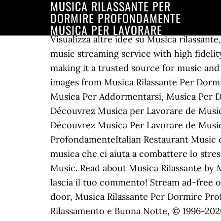
MUSICA RILASSANTE PER
DORMIRE PROFONDAMENTE
MUSICA PER LAVORARE
Visualizza altre idee su Musica rilassante, Musica, Rilassamento. Anytime, anywhere, across your devices. TIDAL is the first global music streaming service with high fidelity sound, hi-def video quality, along with expertly curated playlists and original content — making it a trusted source for music and culture. There's a problem loading this menu right now. Find the latest tracks, albums, and images from Musica Rilassante Per Dormire Profondamente. Listen to music from Musica Rilassante Per Dormire Profondamente like Musica Per Addormentarsi, Musica Per Dormire & more. Ascolta senza pubblicità oppure acquista CD e MP3 adesso su Amazon.it. Découvrez Musica per Lavorare de Musica per Dormire Profondamente & Italian Restaurant Music of Italy sur Amazon Music. Découvrez Musica Per Lavorare de Musica Rilassante Per Dormire Profondamente sur Amazon Music. Musica per Dormire ProfondamenteItalian Restaurant Music of Italy, Mozart - Piano Sonata No. Sold by Amazon.com Services LLC. la guida completa alla musica che ci aiuta a combattere lo stress. Scopri Musica Per Lavorare di Musica Rilassante Per Dormire Profondamente su Amazon Music. Read about Musica Rilassante by Musica per Dormire Profondamente and see the artwork, lyrics and similar artists. Inscriviti e lascia il tuo commento! Stream ad-free or purchase CD's and MP3s now on Amazon.co.uk. Top subscription boxes – right to your door, Musica Rilassante Per Dormire Profondamente, Addormentarsi: Musica Calmante Rilassante per Dormire, Benessere, Rilassamento e Buona Notte, © 1996-2020, Amazon.com, Inc. or its affiliates. Check out Musica Per Lavorare by Musica Rilassante Per Dormire Profondamente on Amazon Music. Concerto Relax - Musica Rilassante per Pianoforte per Dormire, Rilassarsi e Scacciare lo Stress della Giornata, Musica per cellulare per rilassarsi - musiche di sottofondo new age per dormire, Rilassamento per bambini - musica rilassante per trovare calma, concentrazione ed energia positiva, Dormire bene & armonia - musiche zen per calmare la mente e addormentarsi con più facilità, Dormire bene naturale - Musica rilassante per una notte serana, contro stress e insonnia, migliora durata e qualità del sonno, Fase Sonno REM - Onde Theta Binaurali per Indurre il Sonno, 23 Ninna Nanne: Musica Rilassante per Neonati, Mamme in Gravidanza, Suoni Calmanti, Morfeo 2.0 : la Miglior Musica per Dormire Efficace per Calmare la Mente, Rilassare i Muscoli, Trovare Pace e Serenità, #20 Canzoni per Dormire - Suoni della Natura per Stimolazione del Cervello e Rilassamento, AntiStress - Musica Strumentale New Age per il Rilassamento Completo di Mente e Corpo, Musica di Sottofondo Rilassante - Sana Terapia del Suono con Onde Binaurali, Musica per Culla - Sottofondo Musicale per Bambini e Adulti, Destinazione Paradiso - Musica Rilassante per Pace Interiore, Canzoni Celestiali, Musica di Sottofondo per Rilassarsi, Terapia del Sonno - Musica per Bambini, Risolvere i Problemi del Sonno e Curare Insonnia, Terapia del Sonno Profondo - Terapia del Suono come Rimedio Naturale per Dormire Profondamente, Musica Effetto Placebo con Canzoni per la Meditazione per Addormentarsi Velocemente, Pure Zen Music 