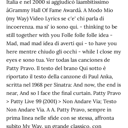
Italia e nel 2000 si aggiudicò lâambitissimo
âGrammy Hall Of Fame Awardâ. A Modo Mio
(my Way) Video Lyrics se c'e' chi parla di
incoerenza. ma si' io sono qui. - thinking to be
still together with you Folle folle folle idea -
Mad, mad mad idea di averti qui - to have you
here mentre chiudo gli occhi - while I close my
eyes e sono tua. Ver todas las canciones de
Patty Pravo. Il testo del brano Qui sotto è
riportato il testo della canzone di Paul Anka,
scritta nel 1968 per Sinatra: And now, the end is
near, And so I face the final curtain. Patty Pravo
> Patty Live 99 (2001) > Non Andare Via; Testo
Non Andare Via. A A. Patty Pravo, sempre in
prima linea nelle sfide con se stessa, affronta
subito My Way, un grande classico, con