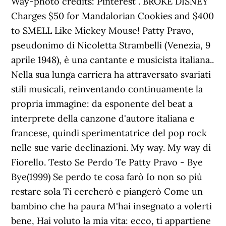
Way-photo credits: Pinterest . BROKE DISNEY
Charges $50 for Mandalorian Cookies and $400
to SMELL Like Mickey Mouse! Patty Pravo,
pseudonimo di Nicoletta Strambelli (Venezia, 9
aprile 1948), è una cantante e musicista italiana..
Nella sua lunga carriera ha attraversato svariati
stili musicali, reinventando continuamente la
propria immagine: da esponente del beat a
interprete della canzone d'autore italiana e
francese, quindi sperimentatrice del pop rock
nelle sue varie declinazioni. My way. My way di
Fiorello. Testo Se Perdo Te Patty Pravo - Bye
Bye(1999) Se perdo te cosa farò Io non so più
restare sola Ti cercherò e piangerò Come un
bambino che ha paura M'hai insegnato a volerti
bene, Hai voluto la mia vita: ecco, ti appartiene