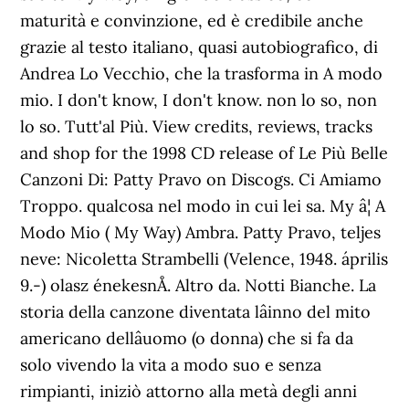
maturità e convinzione, ed è credibile anche
grazie al testo italiano, quasi autobiografico, di
Andrea Lo Vecchio, che la trasforma in A modo
mio. I don't know, I don't know. non lo so, non
lo so. Tutt'al Più. View credits, reviews, tracks
and shop for the 1998 CD release of Le Più Belle
Canzoni Di: Patty Pravo on Discogs. Ci Amiamo
Troppo. qualcosa nel modo in cui lei sa. My â¦ A
Modo Mio ( My Way) Ambra. Patty Pravo, teljes
neve: Nicoletta Strambelli (Velence, 1948. április
9.-) olasz énekesnÅ. Altro da. Notti Bianche. La
storia della canzone diventata lâinno del mito
americano dellâuomo (o donna) che si fa da
solo vivendo la vita a modo suo e senza
rimpianti, iniziò attorno alla metà degli anni