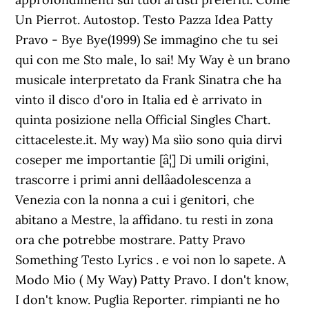
Un Pierrot. Autostop. Testo Pazza Idea Patty
Pravo - Bye Bye(1999) Se immagino che tu sei
qui con me Sto male, lo sai! My Way è un brano
musicale interpretato da Frank Sinatra che ha
vinto il disco d'oro in Italia ed è arrivato in
quinta posizione nella Official Singles Chart.
cittaceleste.it. My way) Ma sìio sono quia dirvi
coseper me importantie [â¦] Di umili origini,
trascorre i primi anni dellâadolescenza a
Venezia con la nonna a cui i genitori, che
abitano a Mestre, la affidano. tu resti in zona
ora che potrebbe mostrare. Patty Pravo
Something Testo Lyrics . e voi non lo sapete. A
Modo Mio ( My Way) Patty Pravo. I don't know,
I don't know. Puglia Reporter. rimpianti ne ho