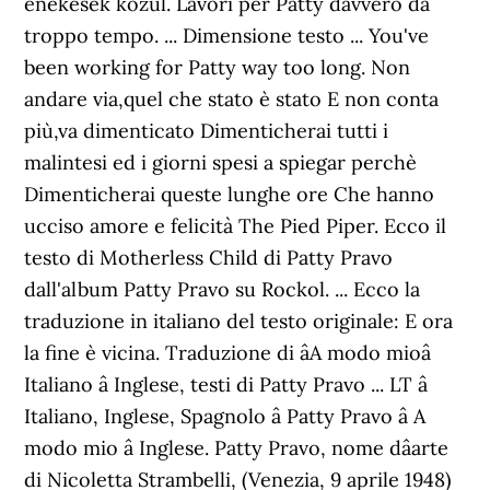
énekesek közül. Lavori per Patty davvero da
troppo tempo. ... Dimensione testo ... You've
been working for Patty way too long. Non
andare via,quel che stato è stato E non conta
più,va dimenticato Dimenticherai tutti i
malintesi ed i giorni spesi a spiegar perchè
Dimenticherai queste lunghe ore Che hanno
ucciso amore e felicità The Pied Piper. Ecco il
testo di Motherless Child di Patty Pravo
dall'album Patty Pravo su Rockol. ... Ecco la
traduzione in italiano del testo originale: E ora
la fine è vicina. Traduzione di âA modo mioâ
Italiano â Inglese, testi di Patty Pravo ... LT â
Italiano, Inglese, Spagnolo â Patty Pravo â A
modo mio â Inglese. Patty Pravo, nome dâarte
di Nicoletta Strambelli, (Venezia, 9 aprile 1948)