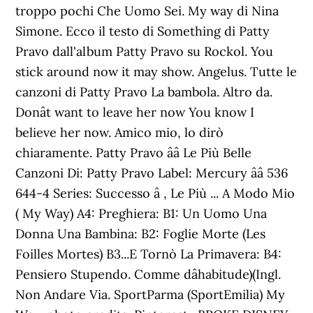
troppo pochi Che Uomo Sei. My way di Nina
Simone. Ecco il testo di Something di Patty
Pravo dall'album Patty Pravo su Rockol. You
stick around now it may show. Angelus. Tutte le
canzoni di Patty Pravo La bambola. Altro da.
Donât want to leave her now You know I
believe her now. Amico mio, lo dirò
chiaramente. Patty Pravo ââ Le Più Belle
Canzoni Di: Patty Pravo Label: Mercury ââ 536
644-4 Series: Successo â , Le Più ... A Modo Mio
( My Way) A4: Preghiera: B1: Un Uomo Una
Donna Una Bambina: B2: Foglie Morte (Les
Foilles Mortes) B3...E Tornò La Primavera: B4:
Pensiero Stupendo. Comme dâhabitude)(Ingl.
Non Andare Via. SportParma (SportEmilia) My