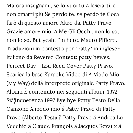
Ma ora insegnami, se lo vuoi tu A lasciarti, a
non amarti più Se perdo te, se perdo te Cosa
farò di questo amore Altro da. Patty Pravo -
Grazie amore mio. A Me Gli Occhi. non lo so,
non lo so. But yeah, I'm here. Mauro Piffero.
Traduzioni in contesto per "Patty" in inglese-
italiano da Reverso Context: patty hewes.
Perfect Day - Lou Reed Cover Patty Pravo.
Scarica la base Karaoke Video di A Modo Mio
(My Way) dellâ interprete originale Patty Pravo.
Album È contenuto nei seguenti album: 1972
Sìâ¦Incoerenza 1997 Bye bye Patty Testo Della
Canzone A modo mio â Patty Pravo di Patty
Pravo (Alberto Testa â Patty Pravo â Andrea Lo
Vecchio â Claude François â Jacques Revaux â