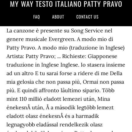
MY WAY TESTO ITALIANO PATTY PRAVO
FAQ
ABOUT
CONTACT US
La canzone è presente su Song Service nel
genere musicale Evergreen. A modo mio di
Patty Pravo. A modo mio (traduzione in Inglese)
Artista: Patty Pravo; ... Richieste: Giapponese
traduzione in Inglese Inglese. Io stasera insieme
ad un altro E tu sarai forse a ridere di me Della
mia gelosia che non passa più, Ormai non passa
più. E quindi affronto lâultimo sipario. Több
mint 110 millió eladott lemezei után, Mina
énekesnÅ után, Å a második legtöbb lemezt
eladott olasz énekesnÅ és a harmadik
legnagyobb eladással rendelkezik olasz