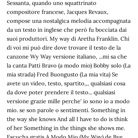
Sessanta, quando uno squattrinato
compositore francese, Jacques Revaux,
compose una nostalgica melodia accompagnata
da un testo in inglese che però fu bocciata dai
suoi produttori. My way di Aretha Franklin. Chi
di voi mi può dire dove trovare il testo de la
canzone Wy Way versione italiano, ...mi sa che
la canta Patti Bravo (a modo mio) Bobby solo (La
mia strada) Fred Buongusto (La mia vita) Se
avete un video, testo, spartito,,, qualsiasi cosa
da dove poter prendere il testo... qualsiasi
versione grazie mille perche' io sono io a modo
mio. se son parole o sentimenti. Something in
the way she knows And all I have to do is think
of her Something in the things she shows me.
Escucha gratis A Modo Mio (My Way) de Bye