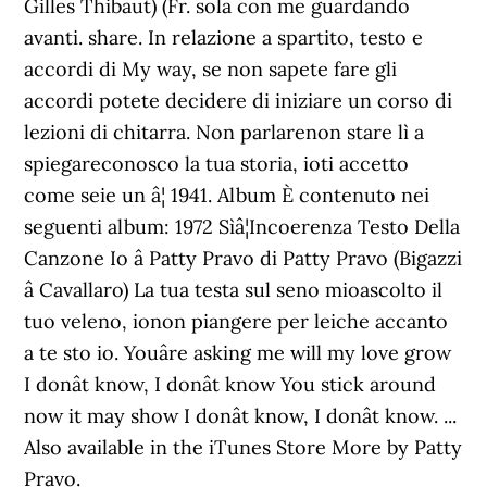
Gilles Thibaut) (Fr. sola con me guardando
avanti. share. In relazione a spartito, testo e
accordi di My way, se non sapete fare gli
accordi potete decidere di iniziare un corso di
lezioni di chitarra. Non parlarenon stare lì a
spiegareconosco la tua storia, ioti accetto
come seie un â¦ 1941. Album È contenuto nei
seguenti album: 1972 Sìâ¦Incoerenza Testo Della
Canzone Io â Patty Pravo di Patty Pravo (Bigazzi
â Cavallaro) La tua testa sul seno mioascolto il
tuo veleno, ionon piangere per leiche accanto
a te sto io. Youâre asking me will my love grow
I donât know, I donât know You stick around
now it may show I donât know, I donât know. ...
Also available in the iTunes Store More by Patty
Pravo.