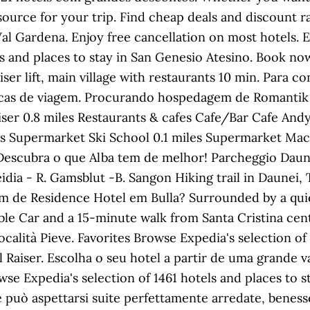
esource for your trip. Find cheap deals and discount r
al Gardena. Enjoy free cancellation on most hotels. E
s and places to stay in San Genesio Atesino. Book now
iser lift, main village with restaurants 10 min. Para
icas de viagem. Procurando hospedagem de Romantik 
l Raiser 0.8 miles Restaurants & cafes Cafe/Bar Cafe A
 Supermarket Ski School 0.1 miles Supermarket Maci
. Descubra o que Alba tem de melhor! Parcheggio Daunei
dia - R. Gamsblut -B. Sangon Hiking trail in Daunei, T
 de Residence Hotel em Bulla? Surrounded by a quie
ble Car and a 15-minute walk from Santa Cristina cen
calità Pieve. Favorites Browse Expedia's selection of 
 Raiser. Escolha o seu hotel a partir de uma grande 
e Expedia's selection of 1461 hotels and places to st
e può aspettarsi suite perfettamente arredate, benessere