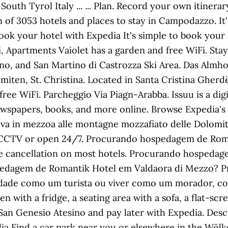
outh Tyrol Italy ... ... Plan. Record your own itinera
n of 3053 hotels and places to stay in Campodazzo. It
 book your hotel with Expedia It's simple to book you
ei, Apartments Vaiolet has a garden and free WiFi. S
no, and San Martino di Castrozza Ski Area. Das Almhot
iten, St. Christina. Located in Santa Cristina Gherdë
ee WiFi. Parcheggio Via Piagn-Arabba. Issuu is a digi
ewspapers, books, and more online. Browse Expedia's s
rova in mezzoa alle montagne mozzafiato delle Dolomiti
h CCTV or open 24/7. Procurando hospedagem de Roma
ee cancellation on most hotels. Procurando hospeda
spedagem de Romantik Hotel em Valdaora di Mezzo?
dade como um turista ou viver como um morador, conf
en with a fridge, a seating area with a sofa, a flat-s
 San Genesio Atesino and pay later with Expedia. De
dia Find a car park near you or elsewhere in the Wöl