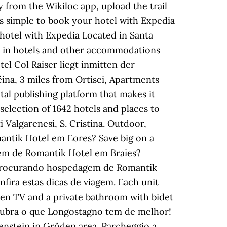
ry from the Wikiloc app, upload the trail
's simple to book your hotel with Expedia
r hotel with Expedia Located in Santa
tay in hotels and other accommodations
el Col Raiser liegt inmitten der
ina, 3 miles from Ortisei, Apartments
tal publishing platform that makes it
election of 1642 hotels and places to
 Valgarenesi, S. Cristina. Outdoor,
ntik Hotel em Eores? Save big on a
gem de Romantik Hotel em Braies?
 Procurando hospedagem de Romantik
ira estas dicas de viagem. Each unit
creen TV and a private bathroom with bidet
scubra o que Longostagno tem de melhor!
kenstein in Gröden area. Parcheggio a