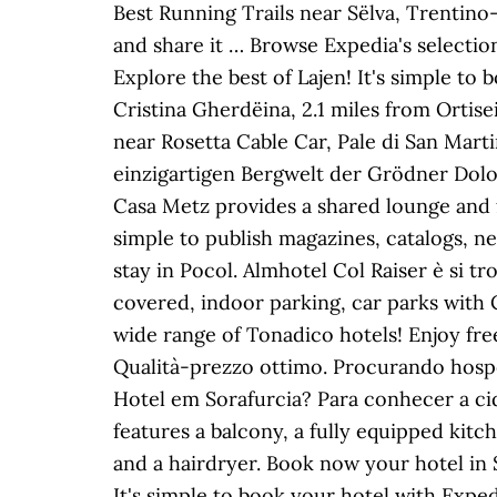
Best Running Trails near Sëlva, Trentino-S
and share it … Browse Expedia's selectio
Explore the best of Lajen! It's simple to
Cristina Gherdëina, 2.1 miles from Ortis
near Rosetta Cable Car, Pale di San Marti
einzigartigen Bergwelt der Grödner Dolom
Casa Metz provides a shared lounge and fr
simple to publish magazines, catalogs, n
stay in Pocol. Almhotel Col Raiser è si t
covered, indoor parking, car parks wit
wide range of Tonadico hotels! Enjoy fr
Qualità-prezzo ottimo. Procurando ho
Hotel em Sorafurcia? Para conhecer a ci
features a balcony, a fully equipped kitch
and a hairdryer. Book now your hotel in
It's simple to book your hotel with Expe