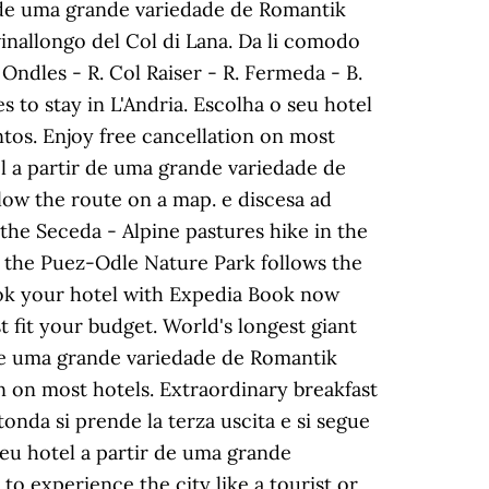
 de uma grande variedade de Romantik
inallongo del Col di Lana. Da li comodo
 Ondles - R. Col Raiser - R. Fermeda - B.
 to stay in L'Andria. Escolha o seu hotel
tos. Enjoy free cancellation on most
el a partir de uma grande variedade de
ow the route on a map. e discesa ad
 the Seceda - Alpine pastures hike in the
n the Puez-Odle Nature Park follows the
book your hotel with Expedia Book now
t fit your budget. World's longest giant
 de uma grande variedade de Romantik
n on most hotels. Extraordinary breakfast
tonda si prende la terza uscita e si segue
 seu hotel a partir de uma grande
 experience the city like a tourist or