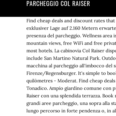
PARCHEGGIO COL RAISER
Find cheap deals and discount rates that 
exklusiver Lage auf 2.160 Metern erwart
presenza del parcheggio. Wellness area 
mountain views, free WiFi and free privat
most hotels. La cabinovia Col Raiser disp
include San Martino Natural Park. Outdoo
macchina al parcheggio all'imbocco del sen
Firenze/Regensburger. It's simple to boo
quilòmetres - Moderat. Find cheap deals a
Tonadico. Ampio giardino comune con pisci
Raiser con una splendida terrazza. Book 
grandi aree parcheggio, una sopra alla st
lungo percorso in forte pendenza o, in al