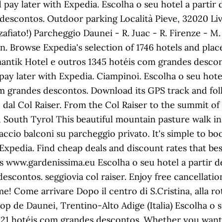
ay later with Expedia. Escolha o seu hotel a partir
escontos. Outdoor parking Località Pieve, 32020 Liv
afiato!) Parcheggio Daunei - R. Juac - R. Firenze - M.
. Browse Expedia's selection of 1746 hotels and places
antik Hotel e outros 1345 hotéis com grandes descon
pay later with Expedia. Ciampinoi. Escolha o seu hot
m grandes descontos. Download its GPS track and foll
 dal Col Raiser. From the Col Raiser to the summit of
, South Tyrol This beautiful mountain pasture walk i
faccio balconi su parcheggio privato. It's simple to 
 Expedia. Find cheap deals and discount rates that bes
s www.gardenissima.eu Escolha o seu hotel a partir
escontos. seggiovia col raiser. Enjoy free cancellatio
me! Come arrivare Dopo il centro di S.Cristina, alla ro
prop de Daunei, Trentino-Alto Adige (Italia) Escolha o
21 hotéis com grandes descontos. Whether you want to