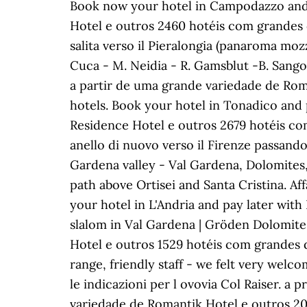
Book now your hotel in Campodazzo and p
Hotel e outros 2460 hotéis com grandes d
salita verso il Pieralongia (panaroma mozz
Cuca - M. Neidia - R. Gamsblut -B. Sangon
a partir de uma grande variedade de Rom
hotels. Book your hotel in Tonadico and 
Residence Hotel e outros 2679 hotéis co
anello di nuovo verso il Firenze passando
Gardena valley - Val Gardena, Dolomites
path above Ortisei and Santa Cristina. Af
your hotel in L'Andria and pay later with
slalom in Val Gardena | Gröden Dolomite
Hotel e outros 1529 hotéis com grandes d
range, friendly staff - we felt very welco
le indicazioni per l ovovia Col Raiser. a 
variedade de Romantik Hotel e outros 20