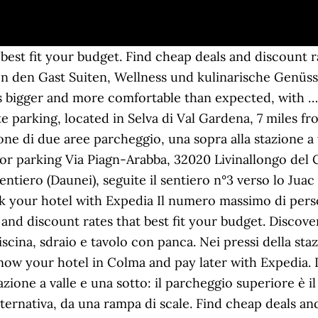
best fit your budget. Find cheap deals and discount ra
en den Gast Suiten, Wellness und kulinarische Genüs
is bigger and more comfortable than expected, with …
e parking, located in Selva di Val Gardena, 7 miles fr
one di due aree parcheggio, una sopra alla stazione a v
r parking Via Piagn-Arabba, 32020 Livinallongo del C
tiero (Daunei), seguite il sentiero n°3 verso lo Juac e
k your hotel with Expedia Il numero massimo di person
nd discount rates that best fit your budget. Discover
na, sdraio e tavolo con panca. Nei pressi della stazi
now your hotel in Colma and pay later with Expedia. 
azione a valle e una sotto: il parcheggio superiore è 
ternativa, da una rampa di scale. Find cheap deals and