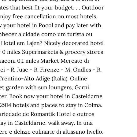
ates that best fit your budget. … Outdoor
njoy free cancellation on most hotels.
 your hotel in Pocol and pay later with
 conhecer a cidade como um turista ou
Hotel em Lajen? Nicely decorated hotel
ndy 0 miles Supermarkets & grocery stores
aconi 0.1 miles Market Mercato di
 - R. Juac - R. Firenze - M. Ondles - R.
rentino-Alto Adige (Italia). Online
t garden with sun loungers, Garnì
ter. Book now your hotel in Casteldarne
2914 hotels and places to stay in Colma.
variedade de Romantik Hotel e outros
ay in Casteldarne. walk away. In una
 e delizie culinarie di altissimo livello.