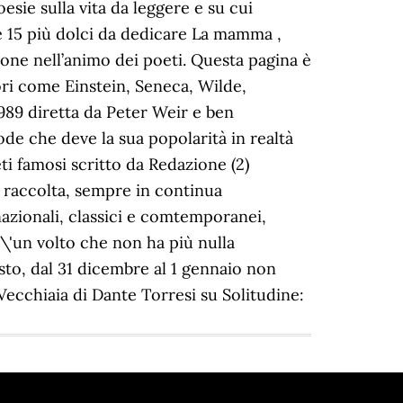
oesie sulla vita da leggere e su cui
le 15 più dolci da dedicare La mamma ,
zione nell’animo dei poeti. Questa pagina è
tori come Einstein, Seneca, Wilde,
1989 diretta da Peter Weir e ben
ode che deve la sua popolarità in realtà
eti famosi scritto da Redazione (2)
 raccolta, sempre in continua
rnazionali, classici e comtemporanei,
\'un volto che non ha più nulla
sto, dal 31 dicembre al 1 gennaio non
ecchiaia di Dante Torresi su Solitudine: