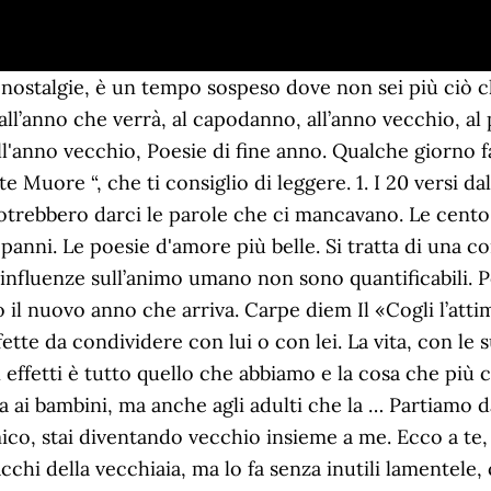
 nostalgie, è un tempo sospeso dove non sei più ciò c
l’anno che verrà, al capodanno, all’anno vecchio, al 
ll'anno vecchio, Poesie di fine anno. Qualche giorno f
 Muore “, che ti consiglio di leggere. 1. I 20 versi da
otrebbero darci le parole che ci mancavano. Le cento 
panni. Le poesie d'amore più belle. Si tratta di una c
 influenze sull’animo umano non sono quantificabili. 
o il nuovo anno che arriva. Carpe diem Il «Cogli l’att
tte da condividere con lui o con lei. La vita, con le s
 effetti è tutto quello che abbiamo e la cosa che più 
a ai bambini, ma anche agli adulti che la … Partiamo d
ico, stai diventando vecchio insieme a me. Ecco a te, l
acchi della vecchiaia, ma lo fa senza inutili lamentele,