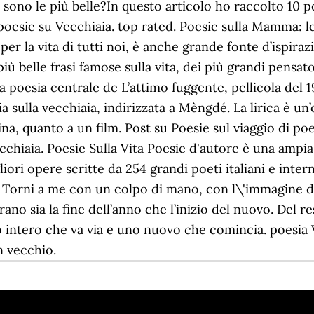
i sono le più belle?In questo articolo ho raccolto 10 p
i poesie su Vecchiaia. top rated. Poesie sulla Mamma: 
er la vita di tutti noi, è anche grande fonte d’ispira
 più belle frasi famose sulla vita, dei più grandi pensa
la poesia centrale de L’attimo fuggente, pellicola del 
 sulla vecchiaia, indirizzata a Mèngdé. La lirica è un’
tina, quanto a un film. Post su Poesie sul viaggio di po
hiaia. Poesie Sulla Vita Poesie d'autore è una ampia
iori opere scritte da 254 grandi poeti italiani e inte
. Torni a me con un colpo di mano, con l\'immagine d
o sia la fine dell’anno che l’inizio del nuovo. Del re
intero che va via e uno nuovo che comincia. poesia V
n vecchio.