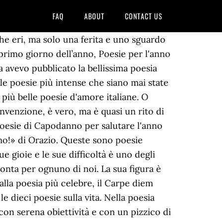
FAQ
ABOUT
CONTACT US
he eri, ma solo una ferita e uno sguardo
primo giorno dell’anno, Poesie per l'anno
a avevo pubblicato la bellissima poesia
lle poesie più intense che siano mai state
più belle poesie d'amore italiane. O
onvenzione, è vero, ma è quasi un rito di
Poesie di Capodanno per salutare l'anno
imo!» di Orazio. Queste sono poesie
ue gioie e le sue difficoltà è uno degli
conta per ognuno di noi. La sua figura è
alla poesia più celebre, il Carpe diem
e dieci poesie sulla vita. Nella poesia
 con serena obiettività e con un pizzico di