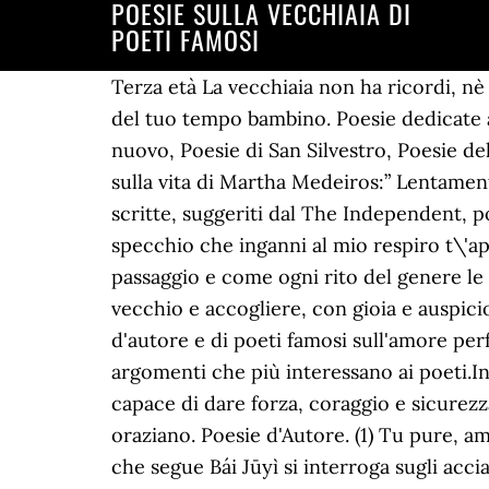
POESIE SULLA VECCHIAIA DI
POETI FAMOSI
Terza età La vecchiaia non ha ricordi, nè
del tuo tempo bambino. Poesie dedicate al
nuovo, Poesie di San Silvestro, Poesie de
sulla vita di Martha Medeiros:” Lentamente
scritte, suggeriti dal The Independent, p
specchio che inganni al mio respiro t\'ap
passaggio e come ogni rito del genere le
vecchio e accogliere, con gioia e auspici
d'autore e di poeti famosi sull'amore perfe
argomenti che più interessano ai poeti.In
capace di dare forza, coraggio e sicurezz
oraziano. Poesie d'Autore. (1) Tu pure, am
che segue Bái Jūyì si interroga sugli acci