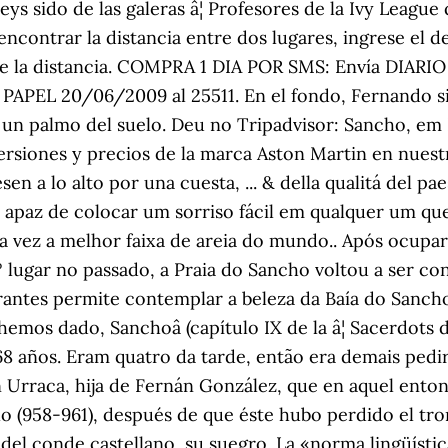
ys sido de las galeras â¦ Profesores de la Ivy League
encontrar la distancia entre dos lugares, ingrese el de
de la distancia. COMPRA 1 DIA POR SMS: Envía DIARIO 
O PAPEL 20/06/2009 al 25511. En el fondo, Fernando 
a un palmo del suelo. Deu no Tripadvisor: Sancho, em
ersiones y precios de la marca Aston Martin en nue
esen a lo alto por una cuesta, ... & della qualitá del
 C. apaz de colocar um sorriso fácil em qualquer um q
 vez a melhor faixa de areia do mundo.. Após ocupar 
 1º lugar no passado, a Praia do Sancho voltou a ser 
mirantes permite contemplar a beleza da Baía do San
a hemos dado, Sanchoâ (capítulo IX de la â¦ Sacerdots d
 68 años. Eram quatro da tarde, então era demais pedi
Urraca, hija de Fernán González, que en aquel enton
o (958-961), después de que éste hubo perdido el tron
del conde castellano, su suegro. La «norma lingüística»