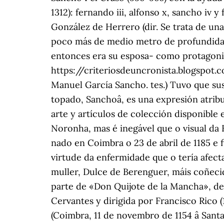
1312): fernando iii, alfonso x, sancho iv
González de Herrero (dir. Se trata de un
poco más de medio metro de profundidad. 
entonces era su esposa- como protagonist
https://criteriosdeuncronista.blogspot.c
Manuel García Sancho. tes.) Tuvo que sus
topado, Sanchoâ, es una expresión atribu
arte y artículos de colección disponible
Noronha, mas é inegável que o visual da 
nado en Coimbra o 23 de abril de 1185 e 
virtude da enfermidade que o tería afectad
muller, Dulce de Berenguer, máis coñeci
parte de «Don Quijote de la Mancha», de 
Cervantes y dirigida por Francisco Rico (
(Coimbra, 11 de novembro de 1154 â Sant