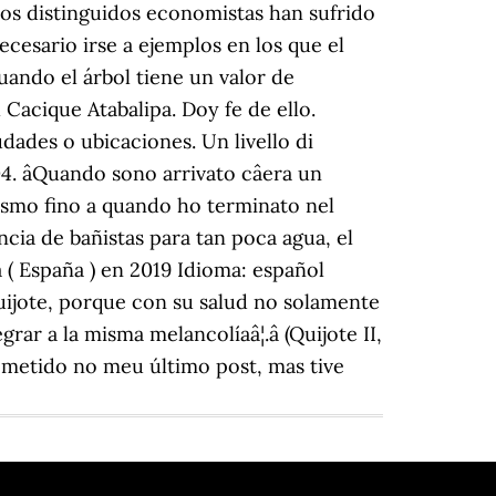
los distinguidos economistas han sufrido
necesario irse a ejemplos en los que el
uando el árbol tiene un valor de
Cacique Atabalipa. Doy fe de ello.
dades o ubicaciones. Un livello di
. âQuando sono arrivato câera un
iasmo fino a quando ho terminato nel
cia de bañistas para tan poca agua, el
( España ) en 2019 Idioma: español
Quijote, porque con su salud no solamente
r a la misma melancolíaâ¦.â (Quijote II,
ometido no meu último post, mas tive