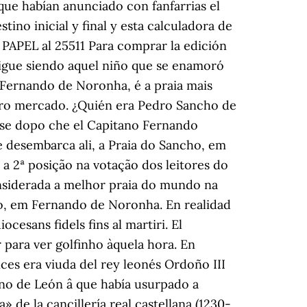
 que habían anunciado con fanfarrias el
stino inicial y final y esta calculadora de
PAPEL al 25511 Para comprar la edición
sigue siendo aquel niño que se enamoró
 Fernando de Noronha, é a praia mais
stro mercado. ¿Quién era Pedro Sancho de
 paese dopo che el Capitano Fernando
ue desembarca ali, a Praia do Sancho, em
a 2ª posição na votação dos leitores do
considerada a melhor praia do mundo na
cho, em Fernando de Noronha. En realidad
iocesans fidels fins al martiri. El
r para ver golfinho àquela hora. En
ces era viuda del rey leonés Ordoño III
o de León â que había usurpado a
 de la cancillería real castellana (1230-