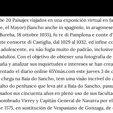
e 20 Paisajes viajados en una exposición virtual en 
, el Mayor) (Sancho anche in spagnolo, in aragonese, 
a Bureba, 18 ottobre 1035), fu re di Pamplona e conte d
te consorte di Castiglia, dal 1029 al 1032, ed infine c
 adolescente, eu não fugia muito do padrão, inclusiv
adultos. Con el objetivo de obtener una fotografía d
ña y analizar sus inquietudes e intereses se han cre
resentado el diario online 65Ymás.com este jueves 3 de
m chega na Baía do Sancho, tem uma visão incrível do
o alto do penhasco que leva até a Baía do Sancho, pas
asados sus cincuenta años en pleno uso de sus fac
mbrado Virrey y Capitán General de Navarra por el 
e 1575, en sustitución de Vespasiano de Gonzaga, de