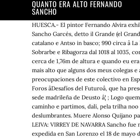
QUANTO ERA ALTO FERNANDO
SANCHO
HUESCA.- El pintor Fernando Alvira exhib
Sancho Garcés, detto il Grande (el Grande
catalano e Antso in basco; 990 circa â L
Sobrarbe e Ribagorza dal 1018 al 1035, con
cerca de 1,76m de altura e quando eu era
mais alto que alguns dos meus colegas e 
preocupaciones de este colectivo en Espa
Foros âDesafíos del Futuroâ, que ha p
sede madrileña de Deusto â¦ ; Logo que
caminho e partimos, dali, pela trilha no
deslumbrantes. Muere Alonso Quijano p
LEIVA: VIRREY DE NAVARRA Sancho fue no
expedida en San Lorenzo el 18 de mayo d