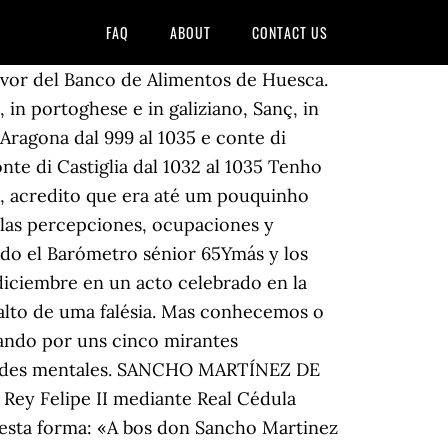
FAQ
ABOUT
CONTACT US
favor del Banco de Alimentos de Huesca.
in portoghese e in galiziano, Sanç, in
'Aragona dal 999 al 1035 e conte di
onte di Castiglia dal 1032 al 1035 Tenho
e, acredito que era até um pouquinho
e las percepciones, ocupaciones y
ado el Barómetro sénior 65Ymás y los
 diciembre en un acto celebrado en la
 alto de uma falésia. Mas conhecemos o
sando por uns cinco mirantes
ultades mentales. SANCHO MARTÍNEZ DE
Rey Felipe II mediante Real Cédula
 esta forma: «A bos don Sancho Martinez