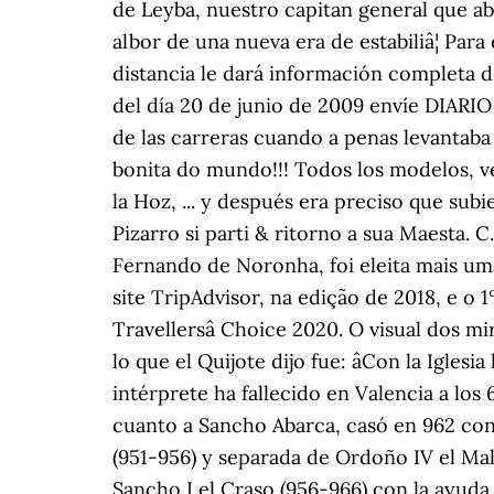
de Leyba, nuestro capitan general que abe
albor de una nueva era de estabiliâ¦ Para 
distancia le dará información completa 
del día 20 de junio de 2009 envíe DIARI
de las carreras cuando a penas levantab
bonita do mundo!!! Todos los modelos, v
la Hoz, ... y después era preciso que subi
Pizarro si parti & ritorno a sua Maesta.
Fernando de Noronha, foi eleita mais uma
site TripAdvisor, na edição de 2018, e o
Travellersâ Choice 2020. O visual dos 
lo que el Quijote dijo fue: âCon la Iglesi
intérprete ha fallecido en Valencia a los
cuanto a Sancho Abarca, casó en 962 con 
(951-956) y separada de Ordoño IV el Mal
Sancho I el Craso (956-966) con la ayuda 