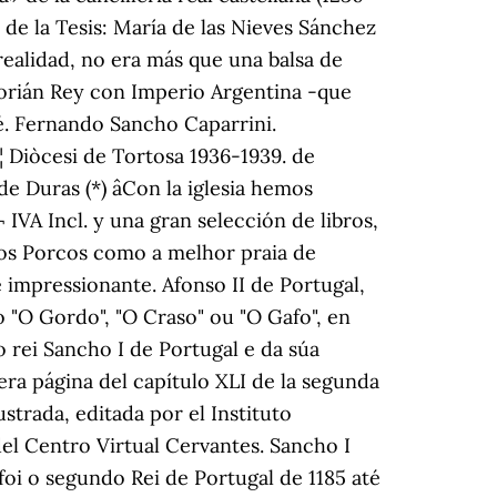
 de la Tesis: María de las Nieves Sánchez
realidad, no era más que una balsa de
Florián Rey con Imperio Argentina -que
é. Fernando Sancho Caparrini.
¦ Diòcesi de Tortosa 1936-1939. de
 Duras (*) âCon la iglesia hemos
 IVA Incl. y una gran selección de libros,
 dos Porcos como a melhor praia de
 impressionante. Afonso II de Portugal,
 "O Gordo", "O Craso" ou "O Gafo", en
do rei Sancho I de Portugal e da súa
ra página del capítulo XLI de la segunda
trada, editada por el Instituto
del Centro Virtual Cervantes. Sancho I
foi o segundo Rei de Portugal de 1185 até