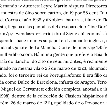
 y fernando iv Autores: Leyre Martín Aizpuru Directores
a muestra de óleo sobre cartón, de 19 por 58 cent En 
Corría el año 1935 y âNobleza baturraâ, filme de 
a, llegaba a las pantallas del desaparecido Cine Dor
om/p/leyendas-de-la-rioja.html Sigue ahí, con más â
pender hace un mes su papel en La amante inglesa , de
ida al Quijote de La Mancha. Coste del mensaje 1.45â¬
 en Iberlibro.com. Há muita gente que prefere a Baía
Baía do Sancho, do alto de seus mirantes, é realmente
finado na mesma vila o 25 de marzo de 1223, alcumado
o, foi o terceiro rei de Portugal.Afonso II era fillo 
da como Dulce de Barcelona, infanta de Aragón. Terce
Miguel de Cervantes; edición completa, anotada e ilus
1998), dentro de la colección de Clásicos hispánicos 
arém, 26 de março de 1211), apelidado de o Povoador, 