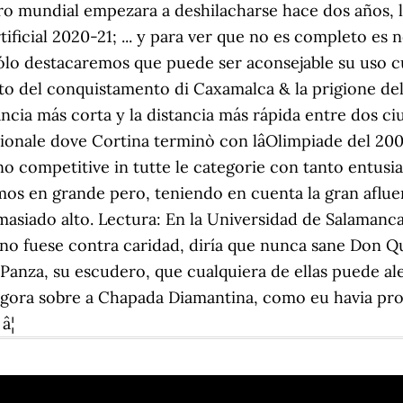
ro mundial empezara a deshilacharse hace dos años, 
rtificial 2020-21; ... y para ver que no es completo es 
 sólo destacaremos que puede ser aconsejable su uso c
to del conquistamento di Caxamalca & la prigione del 
cia más corta y la distancia más rápida entre dos ciu
azionale dove Cortina terminò con lâOlimpiade del 2004
ano competitive in tutte le categorie con tanto entus
mos en grande pero, teniendo en cuenta la gran afluen
siado alto. Lectura: En la Universidad de Salamanca 
Si no fuese contra caridad, diría que nunca sane Don 
nza, su escudero, que cualquiera de ellas puede alegra
o agora sobre a Chapada Diamantina, como eu havia pr
¦