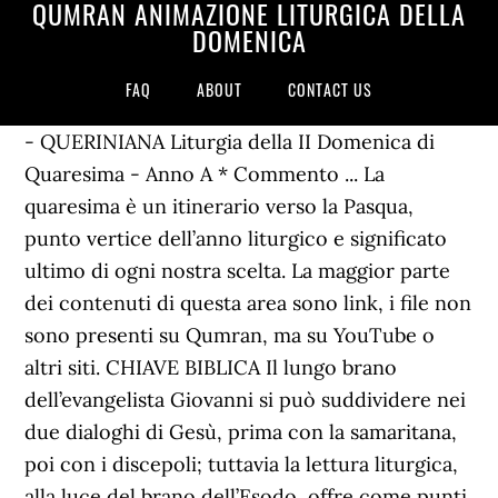
QUMRAN ANIMAZIONE LITURGICA DELLA
DOMENICA
FAQ
ABOUT
CONTACT US
- QUERINIANA Liturgia della II Domenica di
Quaresima - Anno A * Commento ... La
quaresima è un itinerario verso la Pasqua,
punto vertice dell’anno liturgico e significato
ultimo di ogni nostra scelta. La maggior parte
dei contenuti di questa area sono link, i file non
sono presenti su Qumran, ma su YouTube o
altri siti. CHIAVE BIBLICA Il lungo brano
dell’evangelista Giovanni si può suddividere nei
due dialoghi di Gesù, prima con la samaritana,
poi con i discepoli; tuttavia la lettura liturgica,
alla luce del brano dell’Esodo, offre come punti