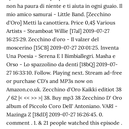
non ha paura di niente e ti aiuta in ogni guaio. Il
mio amico samurai - Little Band. [Zecchino
d'Oro] Metti la canottiera. Price 0,4$ Various
Artists - Steamboat Willie [17al] 2019-07-27
16:25:29. Zecchino d'oro - Il valzer del
moscerino [15CB] 2019-07-27 20:01:25. Inventa
Una Poesia - Serena E I Bimbiallegri. Masha e
Orso - Lo spazzolino da denti [18bQ] 2019-07-
27 16:33:10. Follow. Playing next. Stream ad-free
or purchase CD's and MP3s now on
Amazon.co.uk. Zecchino d'Oro Kaikki editiot 38
/ 62 |< << >> >| 38. Buy mp3 38 Zecchino D' Oro
album of Piccolo Coro Dell' Antoniano. VARI -
Mazinga Z [18dD] 2019-07-27 16:26:45. 0.
comment . 1. & 21 people watched this episode .