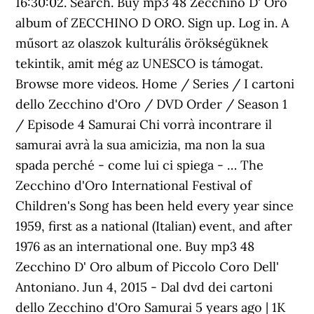
16:30:02. Search. Buy mp3 48 Zecchino D' Oro
album of ZECCHINO D ORO. Sign up. Log in. A
műsort az olaszok kulturális örökségüknek
tekintik, amit még az UNESCO is támogat.
Browse more videos. Home / Series / I cartoni
dello Zecchino d'Oro / DVD Order / Season 1
/ Episode 4 Samurai Chi vorrà incontrare il
samurai avrà la sua amicizia, ma non la sua
spada perché - come lui ci spiega - … The
Zecchino d'Oro International Festival of
Children's Song has been held every year since
1959, first as a national (Italian) event, and after
1976 as an international one. Buy mp3 48
Zecchino D' Oro album of Piccolo Coro Dell'
Antoniano. Jun 4, 2015 - Dal dvd dei cartoni
dello Zecchino d'Oro Samurai 5 years ago | 1K