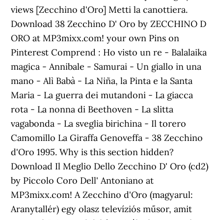
views [Zecchino d'Oro] Metti la canottiera.
Download 38 Zecchino D' Oro by ZECCHINO D
ORO at MP3mixx.com! your own Pins on
Pinterest Comprend : Ho visto un re - Balalaika
magica - Annibale - Samurai - Un giallo in una
mano - Alì Babà - La Niña, la Pinta e la Santa
Maria - La guerra dei mutandoni - La giacca
rota - La nonna di Beethoven - La slitta
vagabonda - La sveglia birichina - Il torero
Camomillo La Giraffa Genoveffa - 38 Zecchino
d'Oro 1995. Why is this section hidden?
Download Il Meglio Dello Zecchino D' Oro (cd2)
by Piccolo Coro Dell' Antoniano at
MP3mixx.com! A Zecchino d'Oro (magyarul:
Aranytallér) egy olasz televíziós műsor, amit