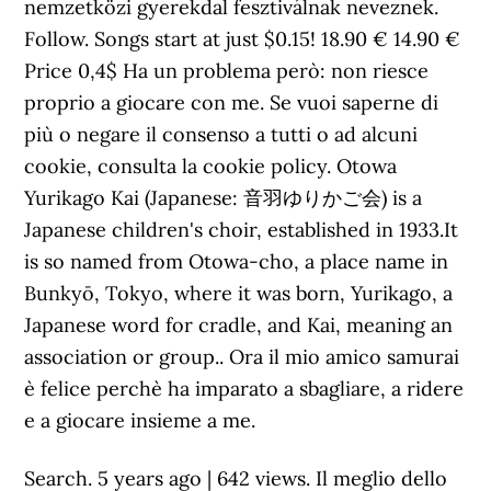
nemzetközi gyerekdal fesztiválnak neveznek.
Follow. Songs start at just $0.15! 18.90 € 14.90 €
Price 0,4$ Ha un problema però: non riesce
proprio a giocare con me. Se vuoi saperne di
più o negare il consenso a tutti o ad alcuni
cookie, consulta la cookie policy. Otowa
Yurikago Kai (Japanese: 音羽ゆりかご会) is a
Japanese children's choir, established in 1933.It
is so named from Otowa-cho, a place name in
Bunkyō, Tokyo, where it was born, Yurikago, a
Japanese word for cradle, and Kai, meaning an
association or group.. Ora il mio amico samurai
è felice perchè ha imparato a sbagliare, a ridere
e a giocare insieme a me.
Search. 5 years ago | 642 views. Il meglio dello