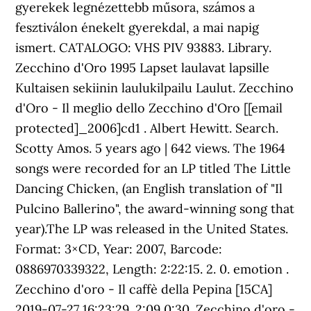
gyerekek legnézettebb műsora, számos a
fesztiválon énekelt gyerekdal, a mai napig
ismert. CATALOGO: VHS PIV 93883. Library.
Zecchino d'Oro 1995 Lapset laulavat lapsille
Kultaisen sekiinin laulukilpailu Laulut. Zecchino
d'Oro - Il meglio dello Zecchino d'Oro [[email
protected]_2006]cd1 . Albert Hewitt. Search.
Scotty Amos. 5 years ago | 642 views. The 1964
songs were recorded for an LP titled The Little
Dancing Chicken, (an English translation of "Il
Pulcino Ballerino", the award-winning song that
year).The LP was released in the United States.
Format: 3×CD, Year: 2007, Barcode:
0886970339322, Length: 2:22:15. 2. 0. emotion .
Zecchino d'oro - Il caffè della Pepina [15CA]
2019-07-27 16:23:29. 2:09 0:30. Zecchino d'oro -