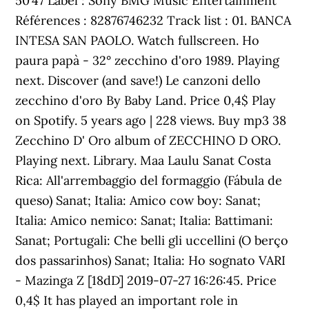
50'47 Label : Sony BMG Music Entertainment
Références : 82876746232 Track list : 01. BANCA
INTESA SAN PAOLO. Watch fullscreen. Ho
paura papà - 32° zecchino d'oro 1989. Playing
next. Discover (and save!) Le canzoni dello
zecchino d'oro By Baby Land. Price 0,4$ Play
on Spotify. 5 years ago | 228 views. Buy mp3 38
Zecchino D' Oro album of ZECCHINO D ORO.
Playing next. Library. Maa Laulu Sanat Costa
Rica: All'arrembaggio del formaggio (Fábula de
queso) Sanat; Italia: Amico cow boy: Sanat;
Italia: Amico nemico: Sanat; Italia: Battimani:
Sanat; Portugali: Che belli gli uccellini (O berço
dos passarinhos) Sanat; Italia: Ho sognato VARI
- Mazinga Z [18dD] 2019-07-27 16:26:45. Price
0,4$ It has played an important role in