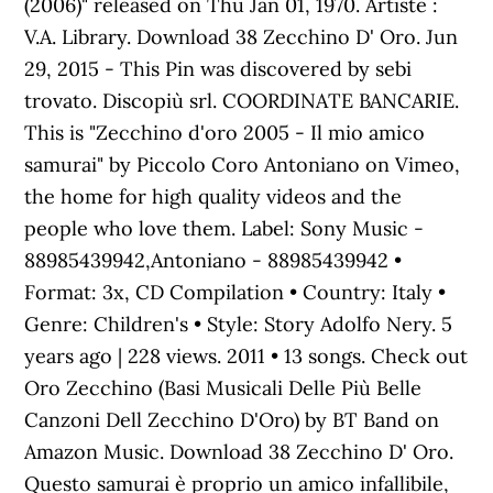
(2006)" released on Thu Jan 01, 1970. Artiste :
V.A. Library. Download 38 Zecchino D' Oro. Jun
29, 2015 - This Pin was discovered by sebi
trovato. Discopiù srl. COORDINATE BANCARIE.
This is "Zecchino d'oro 2005 - Il mio amico
samurai" by Piccolo Coro Antoniano on Vimeo,
the home for high quality videos and the
people who love them. Label: Sony Music -
88985439942,Antoniano - 88985439942 •
Format: 3x, CD Compilation • Country: Italy •
Genre: Children's • Style: Story Adolfo Nery. 5
years ago | 228 views. 2011 • 13 songs. Check out
Oro Zecchino (Basi Musicali Delle Più Belle
Canzoni Dell Zecchino D'Oro) by BT Band on
Amazon Music. Download 38 Zecchino D' Oro.
Questo samurai è proprio un amico infallibile,