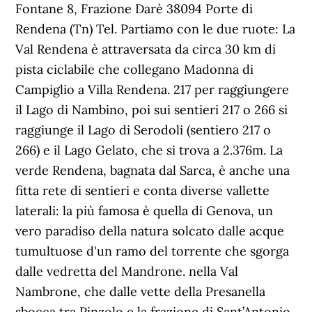
Fontane 8, Frazione Darè 38094 Porte di
Rendena (Tn) Tel. Partiamo con le due ruote: La
Val Rendena è attraversata da circa 30 km di
pista ciclabile che collegano Madonna di
Campiglio a Villa Rendena. 217 per raggiungere
il Lago di Nambino, poi sui sentieri 217 o 266 si
raggiunge il Lago di Serodoli (sentiero 217 o
266) e il Lago Gelato, che si trova a 2.376m. La
verde Rendena, bagnata dal Sarca, è anche una
fitta rete di sentieri e conta diverse vallette
laterali: la più famosa è quella di Genova, un
vero paradiso della natura solcato dalle acque
tumultuose d'un ramo del torrente che sgorga
dalle vedretta del Mandrone. nella Val
Nambrone, che dalle vette della Presanella
sbocca tra Pinzolo e la frazione di Sant’Antonio