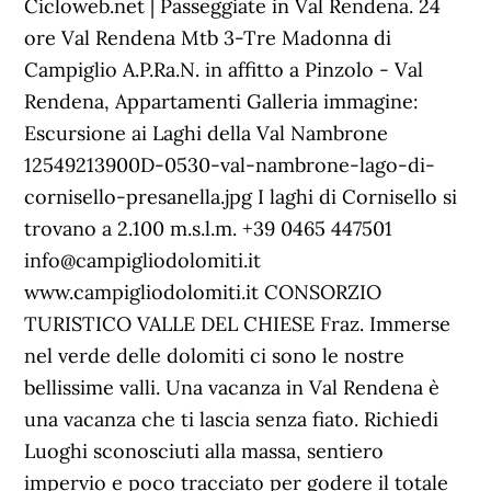
Cicloweb.net | Passeggiate in Val Rendena. 24
ore Val Rendena Mtb 3-Tre Madonna di
Campiglio A.P.Ra.N. in affitto a Pinzolo - Val
Rendena, Appartamenti Galleria immagine:
Escursione ai Laghi della Val Nambrone
12549213900D-0530-val-nambrone-lago-di-
cornisello-presanella.jpg I laghi di Cornisello si
trovano a 2.100 m.s.l.m. +39 0465 447501
info@campigliodolomiti.it
www.campigliodolomiti.it CONSORZIO
TURISTICO VALLE DEL CHIESE Fraz. Immerse
nel verde delle dolomiti ci sono le nostre
bellissime valli. Una vacanza in Val Rendena è
una vacanza che ti lascia senza fiato. Richiedi
Luoghi sconosciuti alla massa, sentiero
impervio e poco tracciato per godere il totale