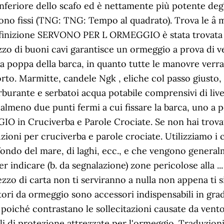
inferiore dello scafo ed è nettamente più potente degl
no fissi (TNG: TNG: Tempo al quadrato). Trova le â­ mi
definizione SERVONO PER L ORMEGGIO è stata trovata 
izzo di buoni cavi garantisce un ormeggio a prova di ven
n la poppa della barca, in quanto tutte le manovre ver
orto. Marmitte, candele Ngk , eliche col passo giusto,
burante e serbatoi acqua potabile comprensivi di live
 almeno due punti fermi a cui fissare la barca, uno a p
 in Cruciverba e Parole Crociate. Se non hai trovat
zioni per cruciverba e parole crociate. Utilizziamo i coo
al fondo del mare, di laghi, ecc., e che vengono genera
r indicare (b. da segnalazione) zone pericolose alla .
zzo di carta non ti serviranno a nulla non appena ti s
tori da ormeggio sono accessori indispensabili in gra
ca poiché contrastano le sollecitazioni causate da vento
i di protezione attrezzate per l'ormeggio. Traduzioni