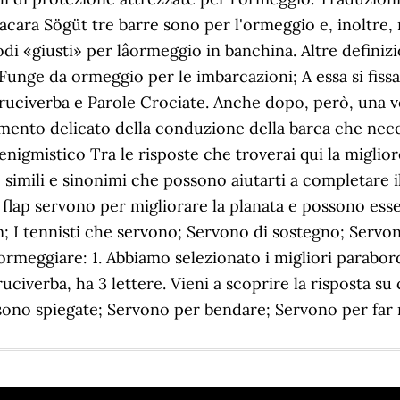
acara Sögüt tre barre sono per l'ormeggio e, inoltre,
 nodi «giusti» per lâormeggio in banchina. Altre defin
Funge da ormeggio per le imbarcazioni; A essa si fiss
verba e Parole Crociate. Anche dopo, però, una volta
o delicato della conduzione della barca che necessita
o enigmistico Tra le risposte che troverai qui la miglio
e simili e sinonimi che possono aiutarti a completare 
i flap servono per migliorare la planata e possono es
um; I tennisti che servono; Servono di sostegno; Serv
r ormeggiare: 1. Abbiamo selezionato i migliori parabor
iverba, ha 3 lettere. Vieni a scoprire la risposta su
sono spiegate; Servono per bendare; Servono per far 