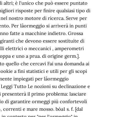
i altri; è l'unico che può essere puntato
gliori risposte per finire qualsiasi tipo di
nel nostro motore di ricerca. Serve per
to. Per lâormeggio si arriverà in punti
ranno fatte a macchine indietro. Grossa
 giranti che devono essere sostituite di
lli elettrici o meccanici , amperometri
oppa e uno a prua. di origine germ.].
o quello che cercavi Fai una domanda ai
kie a fini statistici e utili per gli scopi
lmente impiegati per lâormeggio
.. Leggi Tutto Le nozioni su declinazione e
i presenterà il primo problema: lasciare
do di garantire ormeggi più confortevoli
, correnti e mare mosso. bòa1 s. f. [dal
 in contesto per "per l'ormeggio" in