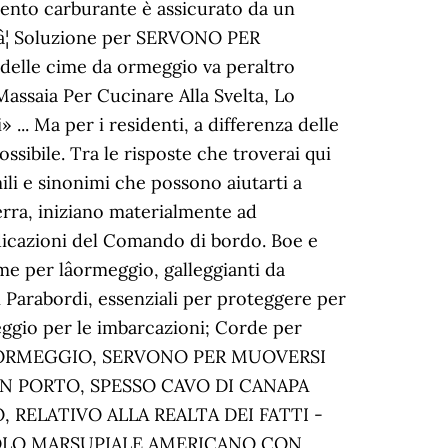
mento carburante è assicurato da un
r â¦ Soluzione per SERVONO PER
 delle cime da ormeggio va peraltro
Massaia Per Cucinare Alla Svelta, Lo
.. Ma per i residenti, a differenza delle
ssibile. Tra le risposte che troverai qui
mili e sinonimi che possono aiutarti a
erra, iniziano materialmente ad
ndicazioni del Comando di bordo. Boe e
me per lâormeggio, galleggianti da
 Parabordi, essenziali per proteggere per
meggio per le imbarcazioni; Corde per
ER L'ORMEGGIO, SERVONO PER MUOVERSI
N PORTO, SPESSO CAVO DI CANAPA
RELATIVO ALLA REALTA DEI FATTI -
ICCOLO MARSUPIALE AMERICANO CON