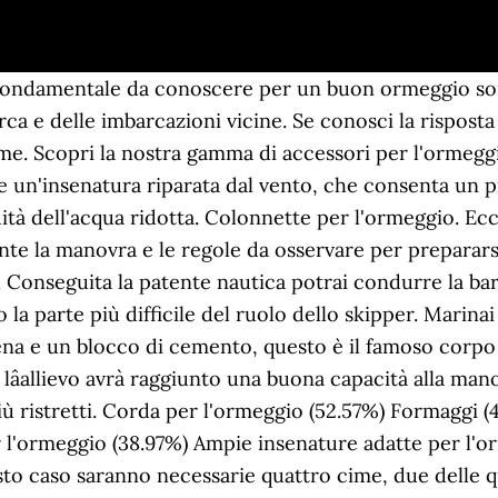
o fondamentale da conoscere per un buon ormeggio son
rca e delle imbarcazioni vicine. Se conosci la risposta 
ime. Scopri la nostra gamma di accessori per l'ormegg
e un'insenatura riparata dal vento, che consenta un pi
tà dell'acqua ridotta. Colonnette per l'ormeggio. Ecc
nte la manovra e le regole da osservare per prepararsi
l Conseguita la patente nautica potrai condurre la ba
la parte più difficile del ruolo dello skipper. Marin
atena e un blocco di cemento, questo è il famoso cor
allievo avrà raggiunto una buona capacità alla manov
 ristretti. Corda per l'ormeggio (52.57%) Formaggi (4
r l'ormeggio (38.97%) Ampie insenature adatte per l'o
o caso saranno necessarie quattro cime, due delle q