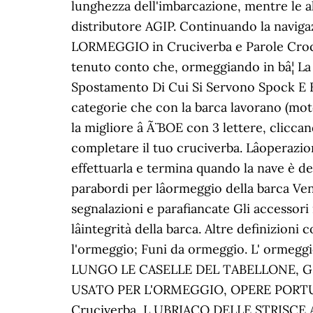
lunghezza dell'imbarcazione, mentre le a
distributore AGIP. Continuando la naviga
LORMEGGIO in Cruciverba e Parole Crociat
tenuto conto che, ormeggiando in bâ¦ La 
Spostamento Di Cui Si Servono Spock E Kir
categorie che con la barca lavorano (motos
la migliore â Ã¨ BOE con 3 lettere, clicc
completare il tuo cruciverba. Lâoperazi
effettuarla e termina quando la nave è d
parabordi per lâormeggio della barca Ven
segnalazioni e parafiancate Gli accessor
lâintegrità della barca. Altre definizi
l'ormeggio; Funi da ormeggio. L' orm
LUNGO LE CASELLE DEL TABELLONE, G
USATO PER L'ORMEGGIO, OPERE PORTUA
Cruciverba, L UBRIACO DELLE STRISC