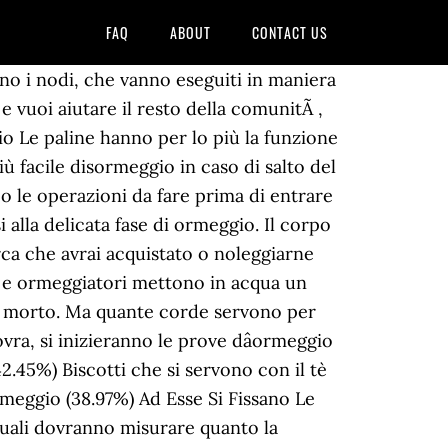
FAQ
ABOUT
CONTACT US
o i nodi, che vanno eseguiti in maniera
e vuoi aiutare il resto della comunitÃ ,
io Le paline hanno per lo più la funzione
ù facile disormeggio in caso di salto del
o le operazioni da fare prima di entrare
 alla delicata fase di ormeggio. Il corpo
rca che avrai acquistato o noleggiarne
ai e ormeggiatori mettono in acqua un
po morto. Ma quante corde servono per
ra, si inizieranno le prove dâormeggio
2.45%) Biscotti che si servono con il tè
rmeggio (38.97%) Ad Esse Si Fissano Le
uali dovranno misurare quanto la