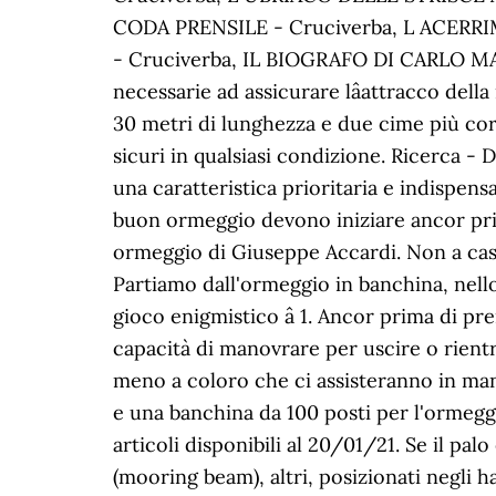
CODA PRENSILE - Cruciverba, L ACERR
- Cruciverba, IL BIOGRAFO DI CARLO MAG
necessarie ad assicurare lâattracco de
30 metri di lunghezza e due cime più co
sicuri in qualsiasi condizione. Ricerca -
una caratteristica prioritaria e indispen
buon ormeggio devono iniziare ancor prima
ormeggio di Giuseppe Accardi. Non a caso
Partiamo dall'ormeggio in banchina, nello s
gioco enigmistico â 1. Ancor prima di p
capacità di manovrare per uscire o rient
meno a coloro che ci assisteranno in mano
e una banchina da 100 posti per l'ormeggio
articoli disponibili al 20/01/21. Se il pal
(mooring beam), altri, posizionati negli 