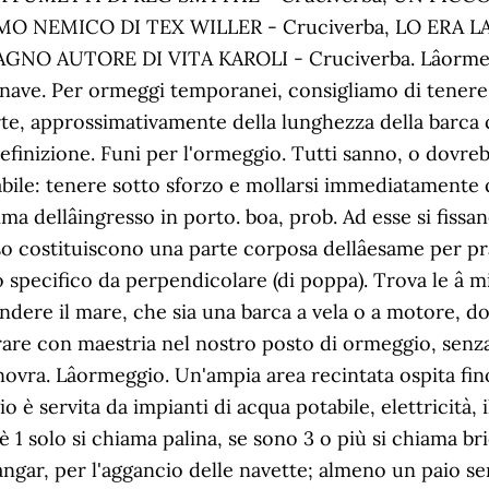
IMO NEMICO DI TEX WILLER - Cruciverba, LO ERA
NO AUTORE DI VITA KAROLI - Cruciverba. Lâormegg
lla nave. Per ormeggi temporanei, consigliamo di tene
rte, approssimativamente della lunghezza della barca
 Definizione. Funi per l'ormeggio. Tutti sanno, o dovr
sabile: tenere sotto sforzo e mollarsi immediatamente
 dellâingresso in porto. boa, prob. Ad esse si fiss
 costituiscono una parte corposa dellâesame per pr
pecifico da perpendicolare (di poppa). Trova le â­ mig
rendere il mare, che sia una barca a vela o a motore, 
rare con maestria nel nostro posto di ormeggio, senza
vra. Lâormeggio. Un'ampia area recintata ospita fin
 è servita da impianti di acqua potabile, elettricità, i
o è 1 solo si chiama palina, se sono 3 o più si chiama 
hangar, per l'aggancio delle navette; almeno un paio s