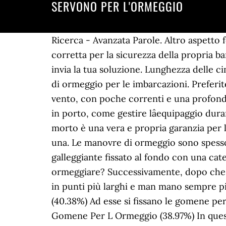
SERVONO PER L'ORMEGGIO
Ricerca - Avanzata Parole. Altro aspett
corretta per la sicurezza della propria ba
invia la tua soluzione. Lunghezza delle c
di ormeggio per le imbarcazioni. Preferit
vento, con poche correnti e una profondi
in porto, come gestire lâequipaggio dura
morto è una vera e propria garanzia per 
una. Le manovre di ormeggio sono spesso 
galleggiante fissato al fondo con una c
ormeggiare? Successivamente, dopo che lâ
in punti più larghi e man mano sempre più
(40.38%) Ad esse si fissano le gomene pe
Gomene Per L Ormeggio (38.97%) In quest