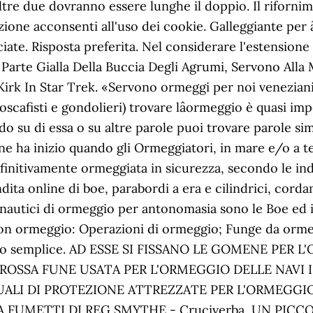
ltre due dovranno essere lunghe il doppio. Il riforni
zione acconsenti all'uso dei cookie. Galleggiante pe
e. Risposta preferita. Nel considerare l'estensione
Parte Gialla Della Buccia Degli Agrumi, Servono Alla 
k In Star Trek. «Servono ormeggi per noi veneziani» .
cafisti e gondolieri) trovare lâormeggio è quasi impo
ando su di essa o su altre parole puoi trovare parole si
one ha inizio quando gli Ormeggiatori, in mare e/o a t
efinitivamente ormeggiata in sicurezza, secondo le i
dita online di boe, parabordi a era e cilindrici, corda
i nautici di ormeggio per antonomasia sono le Boe ed i
oni con ormeggio: Operazioni di ormeggio; Funge da or
eggio semplice. AD ESSE SI FISSANO LE GOMENE P
ROSSA FUNE USATA PER L'ORMEGGIO DELLE NAVI I
LI DI PROTEZIONE ATTREZZATE PER L'ORMEGGIO, 
E A FUMETTI DI REG SMYTHE - Cruciverba, UN P