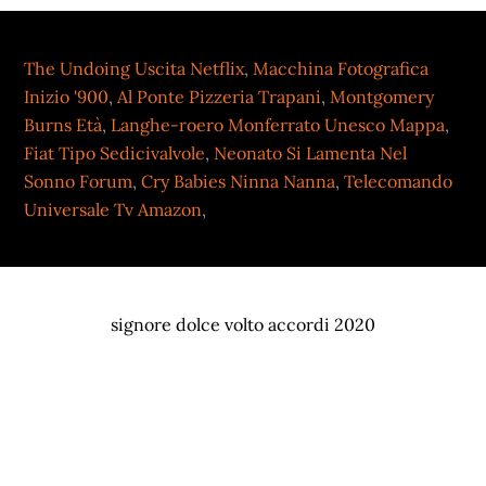
The Undoing Uscita Netflix
,
Macchina Fotografica
Inizio '900
,
Al Ponte Pizzeria Trapani
,
Montgomery
Burns Età
,
Langhe-roero Monferrato Unesco Mappa
,
Fiat Tipo Sedicivalvole
,
Neonato Si Lamenta Nel
Sonno Forum
,
Cry Babies Ninna Nanna
,
Telecomando
Universale Tv Amazon
,
signore dolce volto accordi 2020