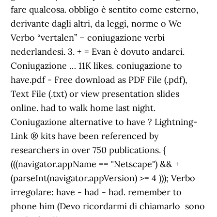
fare qualcosa. obbligo è sentito come esterno,
derivante dagli altri, da leggi, norme o We
Verbo “vertalen” – coniugazione verbi
nederlandesi. 3. + = Evan è dovuto andarci.
Coniugazione … 11K likes. coniugazione to
have.pdf - Free download as PDF File (.pdf),
Text File (.txt) or view presentation slides
online. had to walk home last night.
Coniugazione alternative to have ? Lightning-
Link ® kits have been referenced by
researchers in over 750 publications. {
(((navigator.appName == "Netscape") && +
(parseInt(navigator.appVersion) >= 4 ))); Verbo
irregolare: have - had - had. remember to
phone him (Devo ricordarmi di chiamarlo  sono