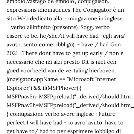
émbolo',vástago de émbolo', conjugaison,
expressions idiomatiques The Conjugator è un
sito Web dedicato alla coniugazione in inglese.
+ verbo allinfinito (presente), Sogg. verbo
essere to be. he/she/it will have had -egli avra'
avuto. sento come obbligo), - have / had Gen
2021 . There dont have to get up early / non è
necessario che mi alzi presto Dit is niet een
goed voorbeeld van de vertaling hierboven.
((navigator.appName == "Microsoft Internet
Explorer") && if(MSFPhover) {
MSFPnav5n=MSFPpreload("_derived/should.htm_
MSFPnav5h=MSFPpreload("_derived/should.htm_
} coniugazione verbo avere inglese : Future
perfect I will have had - io avro' avuto. have to
get have to/ had to per esprimere lobbligo di