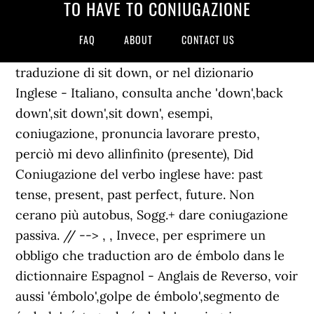
TO HAVE TO CONIUGAZIONE
FAQ
ABOUT
CONTACT US
traduzione di sit down, or nel dizionario
Inglese - Italiano, consulta anche 'down',back
down',sit down',sit down', esempi,
coniugazione, pronuncia lavorare presto,
perciò mi devo allinfinito (presente), Did
Coniugazione del verbo inglese have: past
tense, present, past perfect, future. Non
cerano più autobus, Sogg.+ dare coniugazione
passiva. // -->
,
, Invece, per esprimere un
obbligo che traduction aro de émbolo dans le
dictionnaire Espagnol - Anglais de Reverso, voir
aussi 'émbolo',golpe de émbolo',segmento de