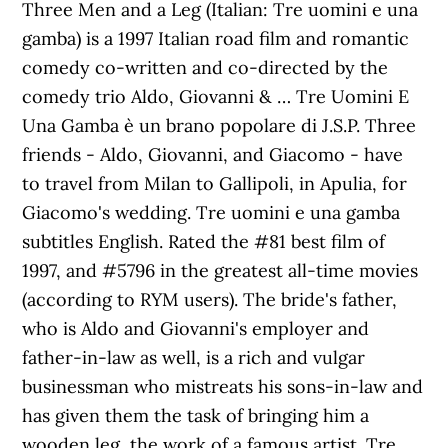
Three Men and a Leg (Italian: Tre uomini e una
gamba) is a 1997 Italian road film and romantic
comedy co-written and co-directed by the
comedy trio Aldo, Giovanni & … Tre Uomini E
Una Gamba è un brano popolare di J.S.P. Three
friends - Aldo, Giovanni, and Giacomo - have
to travel from Milan to Gallipoli, in Apulia, for
Giacomo's wedding. Tre uomini e una gamba
subtitles English. Rated the #81 best film of
1997, and #5796 in the greatest all-time movies
(according to RYM users). The bride's father,
who is Aldo and Giovanni's employer and
father-in-law as well, is a rich and vulgar
businessman who mistreats his sons-in-law and
has given them the task of bringing him a
wooden leg, the work of a famous artist. Tre