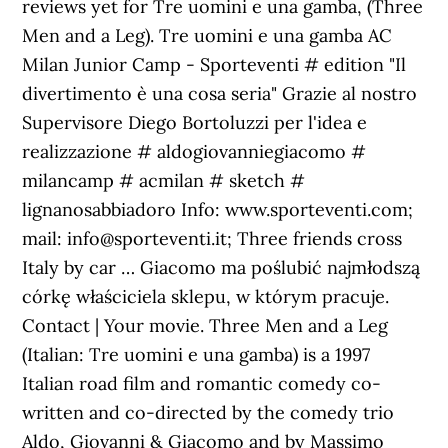
reviews yet for Tre uomini e una gamba, (Three
Men and a Leg). Tre uomini e una gamba AC
Milan Junior Camp - Sporteventi # edition "Il
divertimento è una cosa seria" Grazie al nostro
Supervisore Diego Bortoluzzi per l'idea e
realizzazione # aldogiovanniegiacomo #
milancamp # acmilan # sketch #
lignanosabbiadoro Info: www.sporteventi.com;
mail: info@sporteventi.it; Three friends cross
Italy by car … Giacomo ma poślubić najmłodszą
córkę właściciela sklepu, w którym pracuje.
Contact | Your movie. Three Men and a Leg
(Italian: Tre uomini e una gamba) is a 1997
Italian road film and romantic comedy co-
written and co-directed by the comedy trio
Aldo, Giovanni & Giacomo and by Massimo