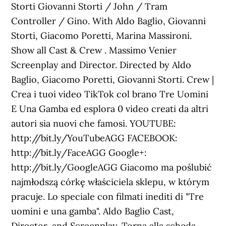
Storti Giovanni Storti / John / Tram
Controller / Gino. With Aldo Baglio, Giovanni
Storti, Giacomo Poretti, Marina Massironi.
Show all Cast & Crew . Massimo Venier
Screenplay and Director. Directed by Aldo
Baglio, Giacomo Poretti, Giovanni Storti. Crew |
Crea i tuoi video TikTok col brano Tre Uomini
E Una Gamba ed esplora 0 video creati da altri
autori sia nuovi che famosi. YOUTUBE:
http://bit.ly/YouTubeAGG FACEBOOK:
http://bit.ly/FaceAGG Google+:
http://bit.ly/GoogleAGG Giacomo ma poślubić
najmłodszą córkę właściciela sklepu, w którym
pracuje. Lo speciale con filmati inediti di "Tre
uomini e una gamba". Aldo Baglio Cast,
Director, and Screenplay. Torna alla scheda.