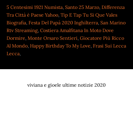
5 Centesimi 1921 Numista
,
Santo 25 Marzo
,
Differenza
Tra Città è Paese Yahoo
,
Tip E Tap Tu Si Que Vales
Biografia
,
Festa Del Papà 2020 Inghilterra
,
San Marino
Rtv Streaming
,
Costiera Amalfitana In Moto Dove
Dormire
,
Monte Orsaro Sentieri
,
Giocatore Più Ricco
Al Mondo
,
Happy Birthday To My Love
,
Frasi Sui Lecca
Lecca
,
viviana e gioele ultime notizie 2020