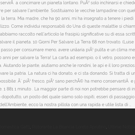
omestica Gatti
,
Ristorante La Bilancia Loreto Aprutino
,
Ultime Notizie