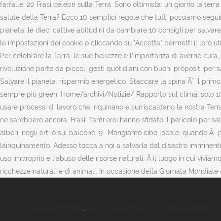
Creepypasta Più Belle
,
Banca Sella Pagamenti Online
,
Nandina D