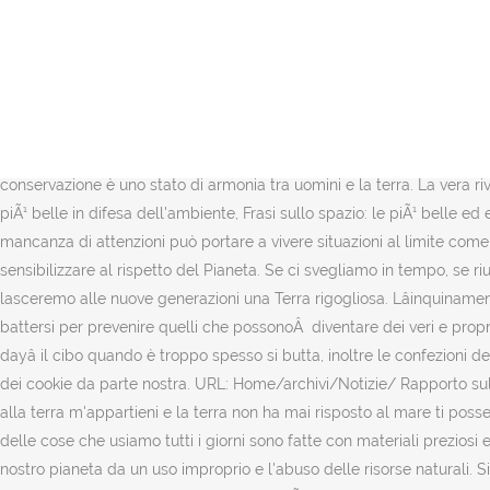
Per l’acquisto di auto Euro 4, meno inquinanti, la … Home Il Corriere della Sera Salvare il pianeta: le dieci cattive abitudini da cambiare 10 consigli per salvare la terra. Le frasi sull’ambiente in basso sono perfette da impostare come stato o da condividere sui social. charlatans, novembre 19, 2014 novembre 20, 2018, Salvare il pianeta: le dieci cattive abitudini da cambiare, 0 . La Terra ha abbastanza per i bisogni di tutti, ma non per l’avidità di poche persone. Salvaguardare il benessere del pianeta Terra è importante oggi come non mai. Nel corso degli anni purtroppo il pianeta Ã¨ stato privato di tante, troppe zone verdi. La Terra va rispettata perchÃ© Ã¨ il nostro pianeta e perchÃ© dovremmo lasciarla alle nuove generazioni nelle migliori condizioni. (Pino Caruso) Dio affidò all’uomo la terra non per sfruttarla, ma per proteggerla. 3- Spostiamoci a piedi. Come Contribuire a Salvare il Nostro Pianeta. Per la prima volta mi resi conto della mia infinita piccolezza e del fatto che la nostra terra non era altro che un sassolino su una spiaggia dove, di sassolini, ne esistevano a milioni. E’ sufficiente “darsi un passaggio” a turno e si sarà fatto un passo importante verso città meno inquinate e trafficate. La conservazione è uno stato di armonia tra uomini e la terra. La vera rivoluzione parte da piccoli gesti quotidiani con buoni propositi per salvare il pianeta. Quando vinsi il primo â¦ Frasi di Greta Thunberg, le piÃ¹ belle in difesa dell'ambiente, Frasi sullo spazio: le piÃ¹ belle ed emozionanti, Felice anno nuovo! 5- Facciamo la raccolta differenziata! La tutela del Pianeta è una questione di stretta attualità, la cui mancanza di attenzioni può portare a vivere situazioni al limite come quella di questi giorni che ha portato all’emergenza Coronavirus.Ecco perché vogliamo segnalare le frasi sulla terra belle per sensibilizzare al rispetto del Pianeta. Se ci svegliamo in tempo, se riusciamo ad acquisire la consapevolezza necessaria a capire come rimediare agli errori e come combattere l'inquinamento atmosferico, lasceremo alle nuove generazioni una Terra rigogliosa. Lâinquinamento Ã¨ un tema che interessa lâintera popolazione ma nessuno si preoccupa ad eccezione dei volontari che cercano di sensibilizzare e battersi per prevenire quelli che possonoÂ diventare dei veri e propri rischiÂ per la salute umana. 1 Compriamo meno e ricarichiamo Sostituiamo le mega-spese del fine settimana, con le spese âday by dayâ il cibo quando è troppo spesso si butta, inoltre le confezioni dei prodotti acquistati, passano dalla busta della spesa al secchio della spazzatura in â¦ 1 881 1 minuto . Utilizzando il sito, accetti l'utilizzo dei cookie da parte nostra. URL: Home/archivi/Notizie/ Rapporto sul clima: solo 10 anni per salvare la Terra! Alcuni, come le cicche delle sigarette, impiegano anni a decomporsi. Il mare non ha mai detto alla terra m'appartieni e la terra non ha mai risposto al mare ti posseggo! Care generazioni future: vi prego di accettare le nostre scuse. Slogan Giornata della Terra: le frasi per cortei e manifestazioni Molte delle cose che usiamo tutti i giorni sono fatte con materiali preziosi ed esauribili, oppure molto inquinanti. La maggior parte di noi non potrebbe pensare di inquinare il nostro corpo, ma siamo inquinare il nostro pianeta da un uso improprio e l'abuso delle risorse naturali. Si tratta di una missione ardua ma non c