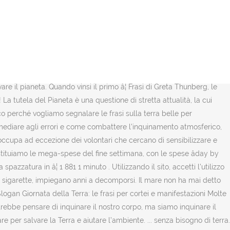
gesti quotidiani che possiamo fare per salvaguardare il Pianeta. Frasi per l’ambiente. Allo stesso modo, quando facciamo la spesa, premiamo chi propone confezioni intelligenti e riciclabili. E la Terra sentii nell'Universo. Vuoi fare il possibile per salvarla? Questo sito utilizza i Cookie per fornire la migliore esperienza di navigazione possibile. 10- Chiudiamo i rubinetti! Per celebrarla abbiamo raccolto nell'articolo le frasi piÃ¹ belle su di essa. Gli animali, infatti, da sempre svolgono una funzione importante non solo per gli ecosistemi ma anche per lâagricoltura. Una coppia troppo litigiosa, che con le sue urla disturbava gli astri vicini. Aerei e automobili sono mezzi indispensabili ma se impariamo a usarli con moderazione, in attesa che i motori elettrici e ibridi siano piÃ¹ accessibili, la Terra e il Cielo ci diranno grazie! La Terra non rimpiangerà l’uomo, né l’Uomo la terra. 10 Giorni Per Salvare La Terra 68. La lista è lunga, così come forte è la sensazione di non poter più rimandare. Sei preoccupato per la salute della Terra? Per la Giornata Mondiale della Terra, per te abbiamo selezionato una serie di frasi che la commemorano. La terra Ã¨ piÃ¹ nobile del mondo che le abbiamo costruito sopra. Le risorse che consumiamo sono ancora, in gran parte, derivanti dal petrolio o dai gas. Io sono me più il mio ambiente e se non preservo quest’ultimo non preservo me stesso. Come Contribuire a Salvare il Nostro Pianeta. Il miracolo non Ã¨ quello di camminare sulle acque, ma di camminare sulla terra verde nel momento presente e dâapprezzare la bellezza e la pace che sono disponibili ora. 8- Prendiamoci cura degli animali, anche dei piÃ¹ piccoli. Mia madre, che ha 90 anni, mi ha insegnato a tenere i piedi per terra. La biodiversitÃ Ã¨ uno dei regali piÃ¹ preziosi della nostra Terra: tanto piÃ¹ Ã¨ ricco il regno vegetaleÂ tanto piÃ¹ lo siamo noi, uomini e animali. Sostituiamo le vecchie lampadine con quelle a led o a fluorescenza. La lotta per salvare lâambiente globale è molto più difficile che la lotta per sconfiggere Hitler, perché questa volta la guerra è con noi stessi. È compito di tutti battersi per salvare lâambiente e rendere la Terra un posto migliore per le generazioni future. (Aldo Leopold) Like music and art, love of nature is a common language that can transcend political or social boundaries. Se abbiamo oggetti, mobili o vestiti che non ci servono piÃ¹ regaliamoli a chi ne ha bisogno.Â Questâ ultimi apprezzerannoÂ e noi diminuendo i processi di smaltimento, oltre a risparmiare costi ed energie, contribuiremo a ridurre lâinquinamento. Sentii fremendo ch'Ã¨ del cielo anch'ella, e mi vidi quaggiÃ¹ piccolo e sperso, errare, tra le stelle, in una stella. Lâacqua Ã¨ di gran lunga il bene piÃ¹ prezioso in natura, non puÃ² essere riprodotto in quantitÃ , ma al contrario puÃ² essere inquinato o contaminato. Notizie Rapporto sul clima: solo 10 anni per salvare la Terra! Metalli e plastiche sintetiche, invece, possono essere rilavorati e, anzichÃ© inquinare, potranno tornare utili in mille modi. : Vedrai, come prevedibile, si immolerà per salvare l'azienda! Invece, ecco alcuni dei nostri giochi