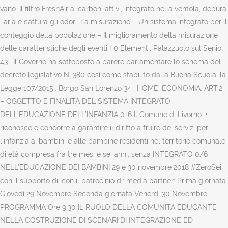
vano. Il filtro FreshAir ai carboni attivi, integrato nella ventola, depura
l’aria e cattura gli odori. La misurazione – Un sistema integrato per il
conteggio della popolazione – Il miglioramento della misurazione
delle caratteristiche degli eventi ! 0 Elementi. Palazzuolo sul Senio
43 . Il Governo ha sottoposto a parere parlamentare lo schema del
decreto legislativo N. 380 così come stabilito dalla Buona Scuola, la
Legge 107/2015.. Borgo San Lorenzo 34 . HOME; ECONOMIA. ART.2
– OGGETTO E FINALITÀ DEL SISTEMA INTEGRATO
DELL’EDUCAZIONE DELL’INFANZIA 0-6 Il Comune di Livorno: •
riconosce e concorre a garantire il diritto a fruire dei servizi per
l’infanzia ai bambini e alle bambine residenti nel territorio comunale,
di età compresa fra tre mesi e sei anni, senza INTEGRATO 0/6
NELL’EDUCAZIONE DEI BAMBINI 29 e 30 novembre 2018 #ZeroSei
con il supporto di: con il patrocinio di: media partner: Prima giornata
Giovedì 29 Novembre Seconda giornata Venerdì 30 Novembre
PROGRAMMA Ore 9:30 IL RUOLO DELLA COMUNITÀ EDUCANTE
NELLA COSTRUZIONE DI SCENARI DI INTEGRAZIONE ED