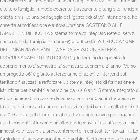
rionosimento all’impegno e al lavoro degli operatori verso i bambini
e le loro famiglie in modo coerente, trasparente e tangibile; rendere
onreta e visi ile una pedagogia del “gesto eduativo” intenzionale, he
onsenta autoriflessione e autovalutazione. SOSTEGNO ALLE
FAMIGLIE IN DIFFICOLTÀ Sistema forma,vo integrato Rete di servizi
che aiutano la famiglia in momen5 di diﬃcoltà 10. L’EDUCAZIONE
DELL’INFANZIA 0-6 ANNI. LA SFIDA VERSO UN SISTEMA
PROGRESSIVAMENTE INTEGRATO 3. In termini di capacità di
apprendimento 1° semestre; 2° semestre; Economia 2° anno. “Verso
un progetto 06” è giunto al terzo anno di azioni e interventi sul
territorio finalizzati a rafforzare il sistema integrato di formazione e
istruzione per bambini e bambine da 0 a 6 anni. Sistema Integrato di
educazione e di istruzione dalla nascita sino a 6 anni. di accesso e
fruibilità dei servizi di cura ed educazione dei bambini nella fascia di
età 0-6 anni e delle loro famiglie, attivandone nuovi o potenziando
quelli esistenti, attraverso un’offerta educativa di qualità e soluzioni
innovative e flessibili5, prevalentemente in contesti territoriali in … Le
famiglie e gli accompagnatori di bambini di età compresa tra 0 e 6