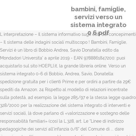
bambini, famiglie,
servizi verso un
sistema integrato
0 6 pdf
L interpretazione – Il sistema informativo sugli esiti dei concepimenti
– Il sistema delle indagini sociali multiscopo ! Bambini, Famiglie,
Servizi è un libro di Bobbio Andrea, Savio Donatella edito da
Mondadori Universita' a aprile 2019 - EAN 9788861847200: puoi
acquistarlo sul sito HOEPLI.it, la grande libreria online. Verso un
sistema integrato 0-6 di Bobbio, Andrea, Savio, Donatella:
spedizione gratuita per i clienti Prime e per ordini a partire da 29€
spediti da Amazon. 24 Rispetto al modello di relazioni incentrate
sulla potestà, ad esempio, la legge 285/97 e la stessa legge quadro
328/2000 per la realizzazione del sistema integrato di interventi e
servizi sociali, là dove parlano di «valorizzazione e sostegno delle
responsabilità familiari» (così la L.328, art. Le “Linee di indirizzo
pedagogiche dei servizi all’infanzia 0/6” del Comune di ... dare