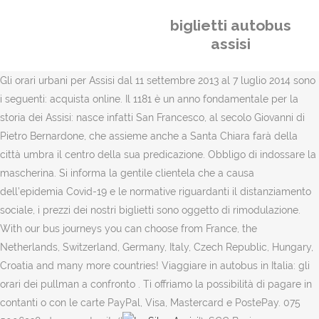
biglietti autobus
assisi
Gli orari urbani per Assisi dal 11 settembre 2013 al 7 luglio 2014 sono
i seguenti: acquista online. Il 1181 è un anno fondamentale per la
storia dei Assisi: nasce infatti San Francesco, al secolo Giovanni di
Pietro Bernardone, che assieme anche a Santa Chiara farà della
città umbra il centro della sua predicazione. Obbligo di indossare la
mascherina. Si informa la gentile clientela che a causa
dell’epidemia Covid-19 e le normative riguardanti il distanziamento
sociale, i prezzi dei nostri biglietti sono oggetto di rimodulazione.
With our bus journeys you can choose from France, the
Netherlands, Switzerland, Germany, Italy, Czech Republic, Hungary,
Croatia and many more countries! Viaggiare in autobus in Italia: gli
orari dei pullman a confronto . Ti offriamo la possibilità di pagare in
contanti o con le carte PayPal, Visa, Mastercard e PostePay. 075