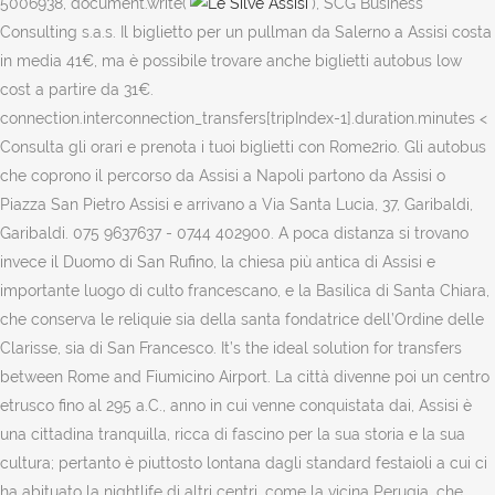
5006938, document.write('
'), SCG Business Consulting s.a.s. Il biglietto per un pullman da Salerno a Assisi costa in media 41€, ma è possibile trovare anche biglietti autobus low cost a partire da 31€. connection.interconnection_transfers[tripIndex-1].duration.minutes < Consulta gli orari e prenota i tuoi biglietti con Rome2rio. Gli autobus che coprono il percorso da Assisi a Napoli partono da Assisi o Piazza San Pietro Assisi e arrivano a Via Santa Lucia, 37, Garibaldi, Garibaldi. 075 9637637 - 0744 402900. A poca distanza si trovano invece il Duomo di San Rufino, la chiesa più antica di Assisi e importante luogo di culto francescano, e la Basilica di Santa Chiara, che conserva le reliquie sia della santa fondatrice dell’Ordine delle Clarisse, sia di San Francesco. It’s the ideal solution for transfers between Rome and Fiumicino Airport. La città divenne poi un centro etrusco fino al 295 a.C., anno in cui venne conquistata dai, Assisi è una cittadina tranquilla, ricca di fascino per la sua storia e la sua cultura; pertanto è piuttosto lontana dagli standard festaioli a cui ci ha abituato la nightlife di altri centri, come la vicina Perugia, che potrete facilmente raggiungere con i nostri autobus. Orari Pullman Assisi a Milano, MI, prezzi di biglietti bus. Chiese maestose, cripte nascoste e palazzi medievali conservano ancora oggi intatte le tracce dei miracoli dei santi, così come i capolavori di maestri della pittura quali Giotto e Cimabue. Il prezzo medio di un biglietto di sola andata in autobus per Assisi da Roma è di nei prossmi 7 giorni. Nel Comune di Assisi i collegamenti di trasporto autobus urbani e extraurbani sono gestiti dall'azienda Umbria Mobilità che ha sede presso la Strada Santa Lucia, 4 - 06125 Perugia. Le tariffe con carte sconto e i tragitti in autobus sono esclusi. '0' + Le guerre napoleoniche portarono diverse turbolenze nella città e l’esercito francese arrivò persino a saccheggiarla, sottraendo, tra l’altro, diverse opere d’arte. Non per questo mancano però i divertimenti serali: il nostro consiglio è innanzitutto quello di scegliere tra una delle tante trattorie in città dove poter assaporare l’ottima cucina locale, fatta di prodotti genuini e materie prime dal territorio. I biglietti Torino - Assisi sono di solito disponibili alcuni mesi prima della data di partenza. Napoli-Perugia-Assisi; Noleggio Bus; Punti Vendita; Acquista Online; Contatti; Seleziona una pagina. Se invece non sapete ancora le date del vostro viaggio, i prezzi medi si aggirano attorno ai 68,73 €. Which metro line to reach the Colosseum? Orari Pullman Assisi a Taranto, TA, prezzi di biglietti bus. Tutte le informazioni sul viaggio in autobus, come recensioni e la stazione degli bus. Collegamento diretto da Napoli per Perugia ed Assisi. Per arrivare ad Assisi in bus da Roma, occorrono circa 3 ore e 10 minuti in cui si percorre un tragitto di 135 chilometri dalla stazione Roma Tiburtina a Santa Maria degli Angeli, sui pullman della compagnia Flixbus. Per rendere il viaggio sicuro e confortevole, garantiamo elevati standard igienici. Fahrschein Zug, Angebote, Rom Mailand, Farscheine, Zuge in Italien, Sonderangebote, Erweb Zugfahrscheine Le origini del nucleo urbano di Assisi sono molto antiche e si fanno risalire alle popolazioni umbre. Group travel. Tutte le informazioni sul viaggio in autobus, come recensioni e la stazione degli bus. Stigni na vrijeme. Bus lines numbered 23, 280, 673, and 716 will take you to the Colosseum. Quanto costano i biglietti dell'autobus da Foggia a Assisi? 075 81381 – fax 075 8138670 comune.assisi@postacert.umbria.it. Sorry, your browser does not support JavaScript! Your travel: simple, efficient and affordable, from beginning to end. A pleasant and safe journey with a bus is not just the bus company's concern, you as a passenger can actually contribute in making the bus trip safer and more enjoyable for yourself as well as for your fellow passenger, Read more. From the airport take a shuttle bus to Rome city centre or Termini train station. Due prodotti tipici che non potete farvi mancare sono infine i mostaccioli, una varietà di biscotti al mosto, e l’Amaro Francescano, un liquore fatto di erbe aromatiche, entrambi legati alla storia del Santo di Assisi. I biglietti autobus da Torino a Assisi sono forniti da FlixBus. Se parti da Perugia in autobus, la stazione più scelta su Omio è Perugia Railway Station che si trova a 3 chilometri dal centro. Nel Comune di Assisi i collegamenti di trasporto autobus urbani e extraurbani sono gestiti dall'azienda Umbria Mobilità che ha sede presso la Strada Santa Lucia, 4 - 06125 Perugia. Informazioni generali su Assisi . Nel dopo cena regalatevi invece una romantica passeggiata nelle vie del centro storico e fermatevi in uno dei tanti localini: è d’obbligo una degustazione degli ottimi vini umbri, a partire dall’Assisi D.O.C. Non per questo mancano però i divertimenti serali: il nostro consiglio è innanzitutto quello di scegliere tra una delle. FlixBus è una delle migliori opzioni per viaggiare in autobus per Assisi da Firenze. Fu nel 1860 che, grazie ad un plebiscito unanime, Assisi fu annessa al nascente Regno d'Italia. Il tuo pullman da Firenze a Assisi.Viaggia a prezzi imbattibili, senza costi di prenotazione e bagagli inclusi. Quando posso trovare biglietti autobus economici Perugia - Assisi? When you use Rome’s metro service, Line B will bring you to the Colosseum. Salerno - Concordia. Perugia, Fontivegge, Tel. Biglietti economici Firenze a Assisi, orari autobus giornalieri, trova pullman veloci ed economici da Firenze a Assisi su GetByBus Gli itinerari sono i seguenti: Il biglietto per un pullman da Caserta a Assisi costa in media 26€, ma è possibile trovare anche biglietti autobus low cost a partire da 22€. Tutti i biglietti e gli abbonamenti devono essere convalidati ad ogni ingresso nel bus. Il biglietto per un pullman da Salerno a Assisi costa in media 41€, ma è possibile trovare anche biglietti autobus low cost a partire da 31€. You might know us from your train, bus and flight trips in Europe but we're here to say we're also in the U.S. of A.! §§, §§ getWeekdayString(connection.weekdays) §§, §§ connection.interconnection_transfers.length §§, §§ formatTimeFilter(connection.departure.timestamp, connection.departure.tz) §§, §§ formatDuration(connection.duration.hour, connection.duration.minutes) §§, §§ formatTimeFilter(connection.arrival.timestamp, connection.arrival.tz) §§, §§ stop.departure.timestamp + '000' | date :'HH:mm' : stop.departure.tz §§, §§ stop.arrival.timestamp + '000' | date :'HH:mm': stop.arrival.tz §§, §§ stop.arrival.timestamp + '000' | date : 'HH:mm' : stop.departure.tz §§, §§ stop.departure.timestamp + '000' | date : 'HH:mm': stop.departure.tz §§, Arroccata in posizione strategica sul monte Subasio, a dominare la Valle Umbra, Assisi è una meta imperdibile per chi desidera trascorrere una vacanza all’insegna di, Una volta arrivati con i nostri autobus ad Assisi, prendetevi il vostro tempo e non abbiate fretta: il centro storico è piccolo e può essere scoperto comodamente a piedi. Quali sono le offerte autobus da Assisi a Firenze delle varie compagnie? Quando acquisti biglietti FlixBus per viaggiare in autobus, prendi in considerazione le linee guida della compagnia di trasporti per il tuo viaggio da Napoli a Assisi: Eccezioni a rinunciare alla politica delle spese di modifica o cancellazione Dokazano je da naši učinkoviti autobusi imaju odličan ugljični otisak po kilometru i prevezenom putniku. Ufficio I.A.T. Arroccata in posizione strategica sul monte Subasio, a dominare la Valle Umbra, Assisi è una meta imperdibile per chi desidera trascorrere una vacanza all’insegna di Storia, cultura e golosità enogastronomiche.Noi vi consigliamo di visitarla con i nostri autobus per viaggiare in modo economico, ma senza rinunciare ad ogni comfort. Upon receipt of the Card, if you wish, you can activate the payment functions for your daily purchases, in … p.zza matteotti-(s.m.angeli) teatro - assisi stazione -(s.m.angeli) p.zza garibaldi I principali parcheggi sono collegati al centro da un servizio di mini-bus, Linee A e B. I biglietti si acquistano nei bar, tabacchi o edicole, se acquistati a bordo del mezzo comportano il pagamento di una penale. Italiano Aiuto; Accedi. La compagnia di autobus Sulga copre la tratta Roma Assisi con una linea che passa da Perugia, Todi, Deruta, Stazione Roma Tiburtina e Fiumicino Aeroporto.Maggiori informazioni sul capolinea di Roma: Stazione Tibus. Dopo la dominazione imperiale, il centro passò prima allo Stato della Chiesa, poi alla famiglia dei Perugini, alla signoria di Giangaleazzo Visconti e infine, dopo varie peripezie, agli Sforza. Aperto. Busbud ti aiuta a trovare un autobus da Napoli a Assisi. Offerte pullman per Assisi. 075.8138680/681 info@iat.assisi.pg.it. Izaberi neku od više od 2.500 destinacija u 34 zemalja. To reach them follow the “Bus Station” signs. Il tuo pullman da Roma a Assisi.Viaggia a prezzi imbattibili, senza costi di prenotazione e bagagli inclusi. Elenco biglietti autobus a Assisi con ⌚ orari, recensioni, email, ☎ telefono, indicazioni stradali. We always offer the best deals, plus a safe and pleasant travel experience. I biglietti d'autobus più convenienti per Assisi I biglietti d'autobus più convenienti da Assisi. Assisi è una cittadina tranquilla, ricca di fascino per la sua storia e la sua cultura; pertanto è piuttosto lontana dagli standard festaioli a cui ci ha abituato la nightlife di altri centri, come la vicina Perugia, che potrete facilmente raggiungere con i nostri autobus. ? connection.interconnection_transfers[tripIndex-1].duration.hour '0' + Autobus da Siena a Assisi: trova gli orari, confronta prezzi e prenota biglietti da FlixBus. Trova il biglietto di autobus da Roma a Assisi,