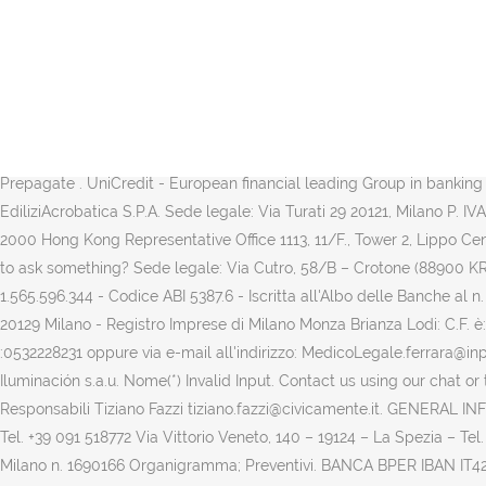
Ecco i nostri riferimenti. Sede Operativa: Direzione Generale Viale Brigate Partigiane 18 16129 … - Federazione Lavoratori Pubblici e Funzioni Pubbliche, è nata nel 1999 per abbracciare tutti i comparti del Pubblico Impiego e delle Funzioni Pubbliche esistenti e che si andranno a costituire. Via Cantalupo in Sabina, 29 00191 Roma Italy +39 06 80693645. I nostri contatti: la sede legale, la sede operativa e tutte le sedi regionali. 06 42013410 / 06 42000358 06 42010899 - email: … Area Riservata; Contatti; Azienda. Sede legale: Galleria Spagna 28, Padova, 35127 (PD) Capitale Sociale € 10.000,00 int. NEXT S.p.A. Sede legale: via Sallustiana, 26 … Compila la form e sarà uno dei nostri esperti a contattarti! Contatti; Contatti. Assirecre Group Sede legale ed operativa: Via Gerolamo Fracastoro 3/A, 00161 Roma (RM) Tel. Flos spa Sole shareholder. Contatti; Brenntag Contacts. Agente in attività finanziaria monomandatario di BiBanca Spa, Gruppo BPER Sede Legale Via Barone, 19 - 80145 Napoli Sede Operativa Via Mariano Semmola, 136 - 80131 Napoli Scala C, Piano T - Zona Ospedaliera Metro Rione Alto P. Iva 08465291212 RUI Sez. Sede centrale. Via Valle d’Aosta 46 41049 Sassuolo MO Italy. Servizio informazioni Carte Prepagate . UniCredit - European financial leading Group in banking services with thousands of branches distributed in 17 countries and 50 markets. 13011 Borgosesia (VC) Informazioni. no-icon. EdiliziAcrobatica S.P.A. Sede legale: Via Turati 29 20121, Milano P. IVA 01438360990 REA: MI-1785877 Capitale sociale: 772.530 € Find us on: Facebook YouTube Linkedin Instagram. HONG KONG e SINTESI 2000 Hong Kong Representative Office 1113, 11/F., Tower 2, Lippo Centre, 89 Queensway, Admiralty, Hong Kong Tel: +852 2522 0051 Tel. Vuoi incontrarci? Want to know more detail in our offer or you just want to ask something? Sede legale: Via Cutro, 58/B – Crotone (88900 KR) Sede operativa: Via Molo Porto Vecchio – Crotone (88900 KR) Segreteria: +39 324 778 1286. 03830780361 - Capitale sociale Euro 1.565.596.344 - Codice ABI 5387.6 - Iscritta all'Albo delle Banche al n. 4932 - Aderente al Fondo Interbancario di Tutela dei Depositi e al Fondo Nazionale di Garanzia - … - Sede Legale: Viale Luigi Majno 42, 20129 Milano - Registro Imprese di Milano Monza Brianza Lodi: C.F. è: ANTONIETTA IAVARONE E-Mail: URP.Ferrara@inps.it Cambio reperibilità durante malattia a mezzo telefono: 803164 - 06 164164/ Fax :0532228231 oppure via e-mail all'indirizzo: MedicoLegale.ferrara@inps.it title will come from wcm. Messaggio. MILANO Via Antonio da Recanate, 1 20124 Milano – Italia Tel: +39 02 36635400. Antares Iluminación s.a.u. Nome(*) Invalid Input. Contact us using our chat or the form on hand, we will reply in detail in the shortest possible time. Vi raggiungiamo ovunque voi siate. +39.030.8086110 R.A. Responsabili Tiziano Fazzi tiziano.fazzi@civicamente.it. GENERAL INFO info@nextgroup.eu. Usa l'email-form per inviarci una richiesta. +39 06 62202255 Via G. Castellucci, 11/b – 90151 – Mondello Palermo – Tel. +39 091 518772 Via Vittorio Veneto, 140 – 19124 – La Spezia – Tel. Milano n. 1690166 Contatti Non temiamo le distanze. Contatti. Contatti. Il Gruppo; Investor Relations; Media. e P.IVA 06823221004 - R.E.A. Milano n. 1690166 Organigramma; Preventivi. BANCA BPER IBAN IT42D0538703202000002247970 IBAN IT42D0538703202000002247970 Sede legale ed operativa: Via di Val Cannuta 55 - 00166 Rom