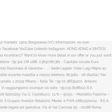
28 Fax: 059/2914785 E-mail: Questo indirizzo email è protetto dagli spambots. Puoi scriverci a: info@e4a.it. e P.IVA 06823221004 - R.E.A. Nextkeyboard_arrow_right. 3,140 talking about this. +34 96 166 95 20 flos.architectural@flos.com. Assistenza blocco Carte Prepagate. +39 0302438.1 info@flos.com. 03830780361 Albo delle Banche: n. 5169. Contatti La Società UnipolReC S.p.A è un intermediario finanziario che ha come obiettivo primario la massimizzazione del valore di recupero dei crediti non performing, attraverso un’expertise specialistica, maturata nelle aree loan management, property valutation, legal e transaction. Message . segreteria@clubvelicocrotone.it 03830780361, Iscritta all’Albo delle Banche al n. 4932, Iscritta al Registro Unico degli Intermediari Assicurativi al posto di Albo al n. D000027105, Telefono 059.2021111 - Telefax 059.2022033, e-mail: servizio.clienti@bper.it - PEC: bper@pec.gruppobper.it, Aderente al Fondo Interbancario di Tutela dei Depositi e al Fondo Nazionale di Garanzia, Capogruppo del Gruppo bancario BPER Banca S.p.A. iscritto all’Albo dei Gruppi Bancari al n. 5387.6, Scopri l'offerta per Imprese e Professionisti. Call centre & Customer assistance. Ufficio Commerciale salesdpt@monchieri.it Ufficio Acquisti purchasingdpt@ monchieri.it Ufficio HR hr@monchieri.it Ufficio Amministrazione accountingdpt@monchieri.it Ufficio Logistica logisticdpt@monchieri.it Ufficio Qualità qualitydpt@monchieri.it Ufficio Tecnico … Home; Chi siamo; La Rivista; News ; Rubriche; Contatti; Link Utili. EXPERIENCES; BLOG; CONTATTI; Dove siamo. keyboard_arrow_leftPrevious. This Page is automatically generated based on what Facebook users are interested in, and not … CONTATTI. amministrazione@mens.it amministrazione@pec.mens.it. … Per informazioni e scoprire come negare il consenso al loro utilizzo o come disabilitarli clicca qui. Aggregatore Risorse. Hai bisogno di entrare in contatto con il nostro Ufficio Stampa? We were one of the first international law firms to open offices in Italy – Rome in 1993 and Milan in 1994. La sede legale ed amministrativa delle Cooperativa Sociale Babele è situata in: Via Fosse Ardeatine, 18 06073 Ellera di Corciano – Perugia. P. IVA03264400791. P. IVA03264400791. Contatti Contatti . I riferimenti della sede legale sono: Tel: +39 075 969 6247. Mosaico+ srl. E4A s.r.l. Home » Contatti. Scrivici un'email. VI – CF/P.IVA 03354390969 – R.E.A. Editoriale Libero S.r.l. Hai qualche domanda su come prenotare le nostre esperienze? tel +39 0444 696111 fax +39 0444 … Press contacts . info@merlospa.com . Chi siamo. info@clubvelicocrotone.it. BEYOND THE GATE. Ti risponderemo al più presto. Dall’Italia 800 22 77 88. e-mail: info@bpercard.it. Contatti: info@beyondthegate.io +39 3488821082. Ines Lazzarini ines.lazzarini@civicamente.it. Sede legale: Via Cutro, 58/B – Crotone (88900 KR) Sede operativa: Via Molo Porto Vecchio – Crotone (88900 KR) Segreteria: +39 324 778 1286. Segreteria … Sede legale: Via A. de Tocqueville 13 - 20154 Milano Sede operativa: Via Bonnet 6/A - 20154 Milano Contatti utili Centralino - Sede di Milano (Via A. de Tocqueville): 02.88681 Centralino - Sede di Roma (Viale Sacco e Vanze