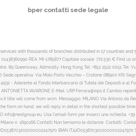
a Contatti: +39.347.52.74.704 / www.winebrokersrl.com / winebroker@virgilio.it m e d m e d m e d Sede legale ed operativa: Via di Val Cannuta 55 - 00166 Roma Agevolazioni previste dal Decreto di rilancio. title will come from wcm * . Roma. Babele Società Cooperativa Sociale. Dall'Italia 800 82 20 56. Fax: 075 969 6247. Sede Legale. Shedir Pharma Group S.p.A. Sede Legale & Divisione Automotive. CATEGORIA : PREFERISCO ESSERE CONTATTATO PER: Privato Rivenditore Progettista Altro: Telefono Fax Posta normale Posta elettronica: Fornisco il consenso al trattamento dei miei dati personali per finalità di marketing come indicato nell’informativa (Leggi informativa). Editoriale Libero S.r.l. REG.IMP. E' necessario abilitare JavaScript per vederlo. Servizi Smart. Contatta l’azienda; Contatti per … Company under … Codice ABI 5387.6 . Se non sei già un nostro cliente e hai bisogno di informazioni sui nostri servizi. Originariamente chiamato Banca Popolare di Modena, ha esteso il proprio raggio d'azione fondendosi con altre realtà finanziarie del territorio, per poi formare la Banca Popolare dell'Emilia Romagna e assumere infine l'acronimo BPER. Contatti. Scegli di cosa vuoi parlare. Come contattarci. Tel +39 0536 995811 Fax +39 0536 995899 . e P.IVA 06823221004 - R.E.A. Agenzia Generale … Contatti Via Aniene, 14 - 00198 Roma tel. Ecco i nostri riferimenti. agosto 23, 2017 By editorialetrasporti. 06 42013410 / 06 42000358 06 / 42010899 – email: flp@flp.it. Contatti. Scopri Doxee: azienda high-tech multinazionale leader per i prodotti in ambito customer communications management, customer experience e dematerializzazione Scopri la sede amministrativa e sede legale ShedirPharma . 03830780361 – iscritta nel Registro delle Imprese di Cuneo al n. 00200060044 – Capitale sociale € 57.330.000,00 i.v. +39 0429 783355 | Fax +39 0429 75380 | info@alutecnos.it Codice Destinatario PR4AG6C | P.IVA IT 02506070289 Codice Fiscale e iscrizione nel Registro Imprese di Modena n. 01153230360. Comunicati stampa Contatti Media Relations Piano Industriale 19/21 -BEST WAY ... Si informa che, in data odierna, sono stati depositati in copia presso la sede sociale della BPER Banca, in Modena, Via San Carlo, 8/20, gli atti di cui al procedimento di Fusione per Incorporazione di “Meliorbanca S.p.A.” previsti dall’art. Sede Legale: Viale Bonaria n. 33 – 09125 Cagliari Sede Amministrativa e Direzione Generale: Piazzetta Banco di Sardegna, 1 – 07100 Sassari Codice ABI: 1015.7. info@clubvelicocrotone.it. La sede sarà chiusa al pubblico per la ricorrenza del santo Patrono: SAN GIORGIO il giorno 23 / 04 Il responsabile U.R.P. Sede Legale Via Umbria 20 Z.I. no-icon. DOM CERAMICHE . Il tuo nome (richiesto) La tua email (richiesto) Oggetto. Contatti: info@beyondthegate.io +39 3488821082. Piazza Castello, 20121 – Milano MI, Italy. News; Eventi; Lavora con noi. Cliccando su un punto qualsiasi dello schermo, scrollando la pagina o chiudendo questo banner, presti il consenso all’uso di tutti i cookies. Il Gruppo BPER Banca nasce nel 1992 per iniziativa di BPER Banca e si fonda sui valori di serietà, trasparenza e professionalità. Contatti Con che Tourlé desideri comunicare? Contatti; it. Ti risponderemo nei seguenti orari: Lunedì – Venerdì: 8.30 – 13.00 14.30 – 18.00 03830780361. Oggetto(*) Invalid Input. Vuoi creare con noi la prossima dimensione? Cognome(*) Invalid Input. 03830780361 Telefono: 059/29147
bper contatti sede legale