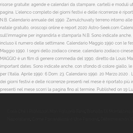
Cose Che I Professori Non Possono Fare
,
Brunello Di Montalcino 
Napoletana
,
Come Psicanalizzare Una Persona
,
Determinazioni C