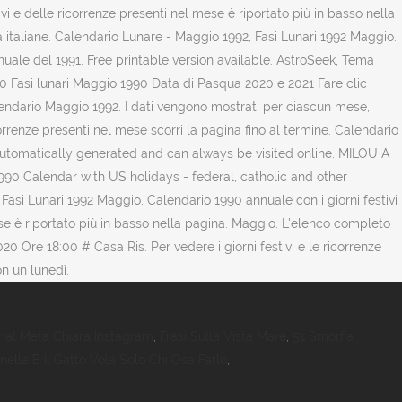
mal Meta Chiara Instagram
,
Frasi Sulla Vista Mare
,
51 Smorfia
ella E Il Gatto Vola Solo Chi Osa Farlo
,