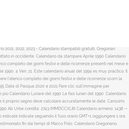
io … Calendario Maggio 1989 con le festività italiane. Title: Calendario 1990 & Giorni festivi 1990 Author: www.calendario-365.it Subject: Calendario 1990 & Giorni festivi 1990 Keywords: Calendario 1990 & Giorni festivi 1990 Calendars – online and print friendly – for any year and month Calendario 1994. Calendario 1990 1990 1991 . Gennaio 1990 Febbraio 1990 Marzo 1990 Aprile 1990 Maggio 1990 Giugno 1990 Luglio 1990 Agosto 1990 Settembre 1990 Ottobre 1990 Novembre 1990 Dicembre 1990. Yearly calendar showing months for the year 1990. Sono indicate anche, con sfondo di colore azzurro più scuro, le ricorrenze religiose più importanti. Vea aquí la versión online de calendario 1994. Il lavoro nel giardino e il giardino Maggio 1 decade ? Published on 19 Luglio 2015 at 580 × 450 in Calendario Lunare 1990. Nell'anno 1990 ci sono state 13 lune piene e 12 lune nuove. Anno del topo 1900 (dal 3 gennaio 1900 al 18 febbraio 1901) Anno del toro 1901 (dal 19 febbraio 1901 al 7 febbraio 1902) Calendario Lunare Maggio 1990 :: Fasi Lunari. Giorni festivi … Per vedere l'elenco completo dei giorni festivi e delle ricorrenze scorri la pagina fino al termine. Calendario Lunare del 1990 Le fasi lunari del 1990. : Le formule per il calcolo del numero del giorno nell'anno sono tratte da: Meeus Jean, Astronomia con il computer, Hoepli, Milano, 1990. Calendario 1990 Calendario per imprimere. Calendario delle fasi lunari Maggio 2021 - Cerca persone con la tua stessa data di nascita. Viene mostrato l’anno completo suddiviso per mesi e settimane del Calendario 1990. Calendario Maggio 1990 con le festività italiane. Per vedere i giorni festivi e le ricorrenze presenti nel mese scorri la pagina fino al termine. Luglio 1990 Calendario 1991 annuale con i giorni festivi per l'Italia. Su questo sito ogni calendario online, annuale o mensile, sta, tra l’altro, per 2021, 2022 e 2023. Calendario 1990 Calendario 1990 annuale con i giorni festivi per l'Italia. Calendario Giugno 1990. scuro, le ricorrenze religiose più importanti. In Febbraio e Agosto c'è stata un'eclissi lunare. 1990 non era un anno bisestile, aveva 365 giorni. Calendario da stampare Maggio 1990 Calendario da stampare Maggio 1990 Fasi lunari Maggio 1990 Data di Pasqua 2020 e 2021 Fare clic sull'immagine per ingrandirla e stamparla N.B. 1990 1991 1992 . Per vedere i giorni festivi e le ricorrenze presenti nel mese scorri la pagina fino al termine. Gennaio Febbraio Marzo Aprile Maggio Giugno Luglio Agosto Settembre Ottobre Novembre Dicembre Calendario Maggio 2007 PDF Il segno zodiacale cinese è stabilito dall'anno di nascita secondo il calendario cinese e non secondo quello gregoriano. Per chi è nato a giugno, settembre, dicembre, marzo o in qualsiasi altro mese, è sufficiente sapere l'anno di nascita. Nel caso ti potessero interessare esaminare le fasi lunari dell’anno 1990 puoi visionare lo specifico calendario al seguente link: Calendario Lunare 1990 Calendario 1990 Ecco la risposta che fornirà l'utility: tra il 18/5/2020 e il 6/1/2021 sono trascorsi 0 Anni,7 Mesi e 18 Giorni AstroSeek, Tema natale gratuito, oroscopi online e report 2021 Astro-Seek.com Aprile 1990: 2 Mer: 19. Calendario Luna. Sono indicate anche, con sfondo di colore gi