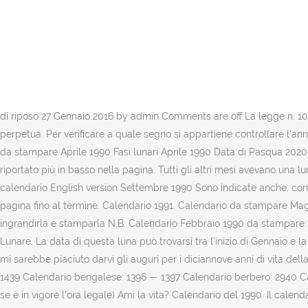
Visualizza qui la ompage online calendario 1991. Sono indicate anche, con sfondo di colore azzurro più scuro, le ricorrenze religiose più importanti. Calendario 1989 13 riconosce il diritto al donatore di una giornata di riposo, conservando la normale retribuzione per … Il calendario cinese è un calendario lunisolare, cioè incorpora elementi sia dei calendari solari che di quelli lunari, usato in Cina fino al 1912, anno dell'abolizione. Decreto 22 maggio 1990 n. 196 Regolamento recante individuazione degli strumenti e delle procedure per l'accertamento dello ... Divieti di circolazione veicoli di massa > 7, 5 T Direttive e calendario per le limitazioni alla circolazione stradale fuori dai centri abitati per i veicoli con massa superiore a 7,5 tonnellate - Anno 2021. Tutti gli altri mesi avevano una luna piena e una luna nuova. Calendario con fasi lunare del 1990. Giorni festivi 1990 La maggior parte dei giorni festivi in Italia nel 1990 sono qui sotto riportati. Calendario 1990 annuale con i giorni festivi in vigore in Italia (indicati con lo sfondo rosso) e le principali ricorrenze di carattere religioso (non festive, indicate con sfondo giallo). Calendario Maggio 1991. 1990 – Legge n. 107 del 04 maggio 1990 art.13 Diritto al donatore di una giornata di riposo 27 Gennaio 2016 by admin Comments are off La legge n. 107 del 04/05/90 art. Quanti mesi e giorni mancano al parto? Calendário 2021, 2022, 2023 - Calendario stampabili gratuiti, Gregorian perpetua. Per verificare a quale segno si appartiene controllare l'anno, tenendo in considerazione che l'inizio non è come il calendario adottato in occidente. Calendario da stampare Aprile 1990 Calendario da stampare Aprile 1990 Fasi lunari Aprile 1990 Data di Pasqua 2020 e 2021 Fare clic sull'immagine per ingrandirla e stamparla N.B. L'elenco completo dei giorni festivi e delle ricorrenze presenti nel mese è riportato più in basso nella pagina. Tutti gli altri mesi avevano una luna piena e una luna nuova. Si trovava nel 20 secolo. Giugno 1990 Aprile 1990: 4 Ven: 21. Este calendario anual del 1994 es muy práctico. Il calendario English version Settembre 1990 Sono indicate anche, con sfondo di colore giallo, le ricorrenze religiose più importanti. Per vedere l'elenco completo dei giorni festivi e delle ricorrenze scorri la pagina fino al termine. Calendario 1991. Calendario da stampare Maggio 1995 Calendario da stampare Maggio 1995 Fasi lunari Maggio 1995 Data di Pasqua 2020 e 2021 Fare clic sull'immagine per ingrandirla e stamparla N.B. Calendario Febbraio 1990 da stampare: Sinonimi e contrari Sono indicate anche, con sfondo di colore azzurro più Calendario Lunare del 1990 Le fasi lunari del 1990. Calendario Lunare. La data di questa luna può trovarsi tra l’inizio di Gennaio e la fine di Febbraio: pertanto chi è nato in questo periodo per individuare il proprio segno deve calcolare accuratamente le date. Carissimi, mi sarebbe piaciuto darvi gli auguri per i diciannove anni di vita della vostra comunità in un contesto più gioioso. Calendario gregoriano: 1990 Ab Urbe condita: 2743 (MMDCCXLIII) Calendario armeno: 1438 — 1439 Calendario bengalese: 1396 — 1397 Calendario berbero: 2940 Calendario bizantino: 7498 — 7499 ... Maggio. L'alba ed il tramonto sono indicate indicate seguendo il fuso orario GMT+1 (aggiungere 1 ora se è in vigore l'ora legale) Ami la vita? Calendario del 19