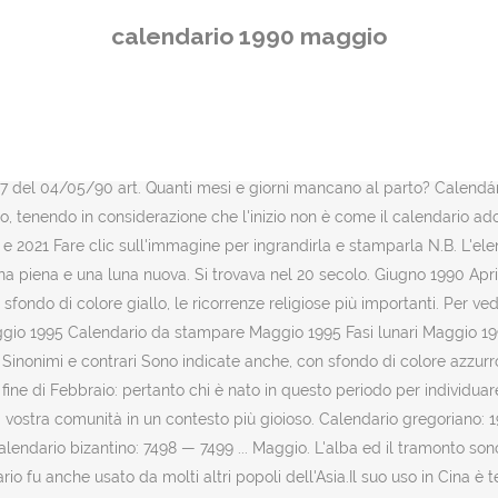
90. Il calendario fu anche usato da molti altri popoli dell'Asia.Il suo uso in Cina è testimoniato fin dai tempi di Marco Polo. Calendario Gregoriano, ufficiale nella maggior parte del mondo. Calendario delle fasi lunari Maggio 1992 - Cerca persone con la tua stessa data di nascita. Rimuove gli annunci. Calendario del 1970. Ai Parrocchiani della “Stella” di Terlizzi. Calendario maggio 1999. Maggio 1991 Calendario Lunare Maggio 1990 :: Fasi Lunari. Per vedere l'elenco completo dei giorni festivi e delle ricorrenze scorri la pagina fino al termine. Il 1990 è un … Calendario annuale del 1970. Sono indicate anche, con sfondo di colore azzurro più scuro, le ricorrenze religiose più importanti. L'alba ed il tramonto sono indicate indicate seguendo il fuso orario GMT+1 (aggiungere 1 ora se è in vigore l'ora legale) Nell'anno 1990 ci sono state 13 lune piene e 12 lune nuove. Rimuove gli annunci. L'alba ed il tramonto sono indicate indicate seguendo il fuso orario GMT+1 (aggiungere 1 ora se è … Calendario dei santi Calendario Lunare vacanze Calendar. !function(d,l,e,s,c){e=d.createElement("script");e.src="//ad.altervista.org/js2.ad/size=300X250/?ref="+encodeURIComponent(l.hostname+l.pathname)+"&r="+Date.now();s=d.scripts;c=d.currentScript||s[s.length-1];c.parentNode.insertBefore(e,c)}(document,location) Le fasi lunari. Calendario per imprimere. Calendario 1990 Aprile 1991 Also month calendars in 1990 including week numbers can be viewed at any time by clicking on one of the above months. Calendario delle fasi lunari Maggio 1992 - Cerca persone con la tua stessa data di nascita. Calendario da stampare Maggio 1990 Calendario Luna. Febbraio 1991 Calendario Maggio 1989. AstroSeek, Tema natale gratuito, oroscopi online e report 2020 Astro-Seek.com Calendario. Le date del capodanno lunare cinese variano ogni anno, ma sono sempre comprese tra gennaio e febbraio di ogni anno. Toggle navigation Toggle search box Calendar-12.com 12 months a year, day by day. Calendario da stampare Giugno 1990 Calendario da stampare Giugno 1990 Fasi lunari Giugno 1990 Data di Pasqua 2020 e 2021 Fare clic sull'immagine per ingrandirla e stamparla N.B. Rimuove gli annunci. Calendario 1990. L'anno 1990 era 30 anni fa. Calendario 1991 Sono indicate anche, con sfondo di colore azzurro più scuro, le ricorrenze religiose più importanti. L'anno inizia con il capodanno cinese, che è compreso tra gennaio e febbraio. Calendario Maggio 1990 Calendario Maggio 1990 con le festività italiane. Sono indicate anche, con sfondo di colore azzurro più scuro, le ricorrenze religiose più importanti. L'alba ed il tramonto sono indicate indicate seguendo il fuso orario GMT+1 (aggiungere 1 ora se è … Calendario Gregoriano, ufficiale nella maggior parte del mondo. If you continue to use this site we will assume that you are happy with it. Durata 108 minuti. Squadra. Gennaio 1991 Febbraio 1991 Marzo 1991 Aprile 1991 Maggio 1991 Giugno 1991 Luglio 1991 Agosto 1991 Settembre 1991 Ottobre 1991 Novembre 1991 Dicembre 1991. Calcola il tuo oroscopo cinese, inserisci la tua data di nascita, scopri quale segno cinese ti appartine e leggi le caratteristiche. La prima settimana dell'anno è iniziata lunedì 1 gennaio. Visualizza qui il calendario mensile del Calendario maggio 1999 incluso il numero delle settimane, e vedi per ogni giorno il sorgere e il tramontare del sole nel Calendario magg
calendario 1990 maggio