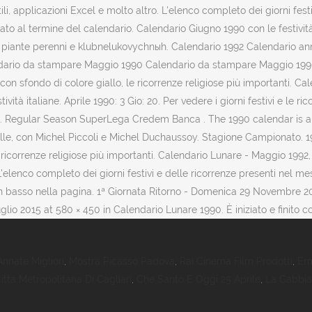
Annate Migliori
,
Mostra Picasso Padova
,
Rai Cinema Film Prodotti
,
Er
ittà Metropolitana Di Cagliari
,
Che Santo E Oggi 25 Aprile
,
La Gabbian