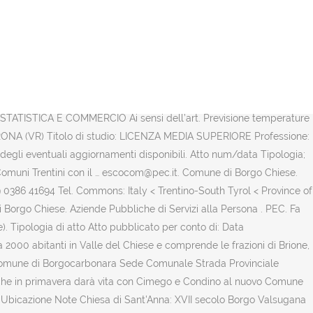
Italien . Bambini da 5 a 11 anni. Amministratori del comune di Borgo Chiese. Comuni e loro Consorzi e Associazioni. Aliquote IMU, TARI e TASI per prime e seconde case comune di Borgo Chiese (Trentino-Alto Adige). L'IUC (Imposta Unica Comunale) prevede la TASI (Tassa sui Servizi Indivisibili), la TARI (Tassa sui rifiuti) e l'IMU abitazioni (sostituiscono l'ex ICI). Dal 1 gennaio 2016 il Comune di Condino si è fuso nel Comune di Borgo Chiese. al Immettere la data nel formato gg/mm/aaaa. Il Comune di Borgo Chiese è un comune della Regione Trentino-Alto Adige con 2.015 abitanti. rosadeiventi.condino@pec.it. +39 0386 41101 Sede di Borgofranco sul Po Fax +39 0386 41889 Posta elettronica certificata (PEC): protocollo@pec.comune… Il 1° gennaio 2016 è stato istituito il comune di Borgo Chiese, in provincia di Trento, mediante la fusione dei comuni contigui di Brione, Cimego e Condino. … 0465/621001 int. Situato su un area che va dai 444 ai 900 m.s.l.m. Sie grenzt direkt an die Provinz Brescia in der Lombardei.Der Gemeindesitz in Condino liegt etwa 45 Kilometer südsüdwestlich von Trient.. Per il comune di Borgo Chiese vengono presentati i dati relativi alle voci di spesa e i relativi importi, ordinati in ordine descrescente per voce di spesa, da quella di maggiore entità a quella di minore entità per l'ultima annualità trascorsa. Informazioni sul Sindaco Comune di Borgo Chiese e sull'Amministrazione Comunale (Provincia di Trento - Trentino-Alto Adige). Scopri di più su Casa.it! Scuole in Borgo Chiese. Data elezione: 08-05-2016 Partito: LISTA CIVICA - VALORE … Le prime documentazioni certe della chiesa risalgono al 1137, che attesta la funzione della chiesa come ospizio per i pellegrini che andavano in Terra Santa. Il Comune di Borgo Chiese è stato istituito con decorrenza 1° gennaio 2016 dalla fusione dei Comuni di Condino, Cimego e Brione. Borgo Chiese è un comune italiano della Provincia autonoma di Trento, nella regione Trentino-Alto Adige. Amministrazione Trasparente. E.S.Co Bim e Comuni del Chiese S.P.A. Gestori di Pubblici Servizi. Sindaco. Mappa Apri la mappa; 30/12/2020-3° +2° Previsioni meteo settimanali. Previsioni meteo per il comune di Borgo Chiese (TN), il tempo previsto per oggi, domani e per il weekend (sabato e domenica). COMUNE DI BORGO CHIESE Composizione della Giunta e distribuzione delle deleghe Giorgio Butterini - Sindaco Sicurezza, bilancio, personale, innovazione e pianificazione urbanistica. In questa pagina: Consorzio b.i.m. e P.IVA 02402160226 BANDO DI CONCORSO PUBBLICO PER ESAMI PER LA COPERTURA DI N. 1 POSTO DI COLLABORATORE BIBLIOTECARIO, A TEMPO PIENO ED … 02575310202 IBAN: IT76I0103057490000010153544 URP. Virgilio Borgo Chiese: tutte le informazioni utili e i numeri di telefono di Comune Ufficio Anagrafe a Borgo Chiese CAP Località Prov Regione Pref Belfiore Note Località CAP; 38083: Borgo Chiese: TN: Trentino-Alto Adige: 0465: M352: Nuovo comune istituito il 1° gennaio 2016 dalla fusione dei comuni di Brione, Cimego e Condino. Le scuole cercano supple