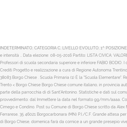
Location o Borgo Chiese in Italy . Comune di Borgo Chiese - Piazza San Rocco 20 C.A.P. PROVINCIA DI RAVENNA – Comune di Faenza (Borgo Durbecco) CHIESA DELLA COMMENDA La chiesa della Commenda o chiesa di Santa Maria Maddalena si trova nel Borgo Durbecco a Faenza. Immagine Nome Periodo storico … Ha una durata di cinque anni. Comune e Servizi Comunali a Borgo Chiese | Trova su Virgilio gli indirizzi, i numeri di telefono ed informazioni di tutte le aziende e i professionisti per Comune e Servizi Comunali a Borgo Chiese. Ricerca di borgo chiese; Risultato in 0.041 secondi. CAP del comune di Borgo Chiese (38083), Provincia del comune Borgo Chiese (TN), Codice catastale di Borgo Chiese, Santo patrono di Borgo Chiese, come si chiamano gli abitanti di Borgo Chiese? Galleria immagine: Borgo Chiese. Vedi il Calendario scolastico 2020/2021 della provincia di Trento. Tutti i dati dell'Amministrazione Comunale con indirizzo del Municipio e numeri di telefono. Comune di Borgo Chiese Verificare l’oggetto della PEC o i files allegati alla BANDO DI CONCORSO PUBBLICO PER ESAMI PER LA COPERTURA DI N. 1 POSTO DI COLLABORATORE AMMINISTRATIVO, A TEMPO PIENO ED INDETERMINATO, CATEGORIA C, LIVELLO EVOLUTO, 1^ POSIZIONE RETRIBUTIVA, PRESSO IL SERVIZIO DEMOGRAFICO, ELETTORALE, STATISTICA E COMMERCIO Ai sensi dell’art. Previsione temperature e intensità … Data elezione: 08-05-2016 Partito: LISTA CIVICA: VALORE ALLA COMUNITA' Data di nascita: 28-11-1962 Luogo di nascita: VERONA (VR) Titolo di studio: LICENZA MEDIA SUPERIORE Professione: Professori di scuola secondaria superiore e inferiore FABIO BODIO. I dati potrebbero essere soggetti a revisione e integrazione a seconda degli eventuali aggiornamenti disponibili. Atto num/data Tipologia; Crediti Progetto e realizzazione a cura di Regione Autonoma Trentino-Alto Adige/Südtirol, Provincia Autonoma di Trento e Consorzio dei Comuni Trentini con il … escocom@pec.it. Comune di Borgo Chiese. 38083 Borgo Chiese . Scuola Primaria (1) È la "Scuola Elementare". Recapiti e contatti Tel. +39 0386 41549 Sede di Carbonara di Po Fax +39 0386 41694 Tel. Commons: Italy < Trentino-South Tyrol < Province of Trento < Borgo Chiese Borgo Chiese comune italiano, in provincia autonoma di Trento. Guarda le previsioni meteo in diretta del Comune di Borgo Chiese. Aziende Pubbliche di Servizi alla Persona . PEC. Fa parte della parrocchia di di Sant'Antonino. Statistiche e dati sul comune di Borgo Chiese (Provincia di Trento - Regione Trentino-Alto Adige). Tipologia di atto Atto pubblicato per conto di: Data provvedimento: dal Immettere la data nel formato gg/mm/aaaa. Comune di Borgo Valsugana. Borgo Chiese è un comune sparso di circa 2000 abitanti in Valle del Chiese e comprende le frazioni di Brione, Cimego e Condino. Post su Comune di Borgo Chiese scritto da Alex Marini. Detrazioni e riduzioni d'imposta, case in affitto, modalità di … Comune di Borgocarbonara Sede Comunale Strada Provinciale Ferrarese, 35 46021 Borgocarbonara (MN) P.I./C.F. Grande attesa per il presepio vivente di Brione Il piccolo borgo delle Valle del Chiese, che in primavera darà vita con Cimego e Condino al nuovo Comune di Borgo Chiese, domenica farà da cornice a un grande presepio vivente, uno dei più grandi del Trentino Immagine Nome Periodo storico Ubicazione Note Chiesa di Sant'Anna: XVII secolo Borgo Valsugana ... Chiese scomparse Chiesa di San Daniele ai Masi Citata XVI secolo Novaledo: Citata nel 1585 e situata nell'area in cui sorge ora il cimiter