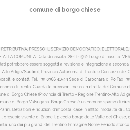
o, venne demolita dopo il 1737 perché in pessime condizioni. Officiellt namn: Comune di Borgo Chiese Land Italien: Region: Trentino-Sydtyrolen: Provins: Trento Höjdläge 444 m ö.h. Borgo Chiese è un comune di 2069 abitanti situato nel suggestivo territorio della Valle del Chiese in Trentino Alto Adige. Borgo Chiese è un comune sparso di circa 2000 abitanti in Valle del Chiese e comprende le frazioni di Brione, Cimego e Condino. Negli ultimi 2 anni, il prezzo medio all'interno del comune di Borgo Chiese ha raggiunto il suo massimo nel mese di Ottobre 2014, con un valore di € 1.761 al metro quadro. TIPOLOGIA. Indirizzo municipio e numero di … 3 comuni furono annessi al comune di Borgo Chiese : Brione 151 abitanti, Cimego 413 abitanti et Condino 1512 abitanti. I punti salienti della novità legislativa furono: Continua a leggere → CLAUDIO PUCCI. Il mese in cui è stato richiesto il prezzo più basso è stato Gennaio 2017: per un immobile in … Situato su un area che va dai 444 ai 900 m.s.l.m. Telefono: +39 0465621001 - Fax: +39 0465621799 C.F. Comune di Borgo Chiese. Borgo Chiese ist eine Streugemeinde in den Inneren Judikarien im vom Fluss Chiese durchflossenen Valle del Chiese. Comune di Borgo Chiese e altri Enti pubblici presenti sul territorio NOME. Geographie. circa, il comune di Borgo Chiese offre molto a chi ama la natura, l’arte e la cultura. Vicesindaco. Borgo Chiese. Il Comune di Borgo Chiese si trova nella Regione Trentino-Alto Adige, in provincia di Trento. Qui potete trovare le informazioni della Giunta e del Consiglio Comunale che collaborano con l'attuale Sindaco del Comune. La legge 11/2014 fu approvata dal consiglio regionale nel dicembre 2014 con lo scopo di favorire la partecipazione popolare nei processi decisionali pubblici a livello locale aggiornando l’ordinamento regionale sui referendum comunali. La densità di popolazione è di 37,5 abitanti per km2 sul Comune. Lo ha sancito la Legge Regionale n.9 del 24 luglio 2015, pubblicata sul Supplemento n.2 al Bollettino Ufficiale della Regione Autonoma Trentino-Alto Adige n. 31/I-II del 4 agosto 2015. Bacheca Archivio. 18 annunci di appartamenti e case in vendita a Borgo Chiese, trova l'immobile più adatto alle tue esigenze. Invia la tua messa a disposizione. Rosa Dei Venti A.P.S.P. e P.IVA: 02402160226 - COD.UNIVOCO UFFICIO: UFQDH8 IBAN: IT15 Y 05216 35660 000000001320 pec: comune@pec.comune.borgochiese.tn.it - mail: info@comune.borgochiese.tn.it Il Comune ha conseguito le seguenti certificazioni: TN - Trentino-Alto Adige. Borgo Chiese è un comune italiano della Provincia di Trento in della Regione autonoma di Trentino-Alto Adige. 2 talking about this. Comune di Borgo Chiese: Borgo Chiese. Comune di Borgo Chiese COMUNE DI BORGO CHIESE Piazza San Rocco, 20 – 38083 Borgo Chiese (Tn) Tel. Comune di Borgo Chiese, 20, Piazza San Rocco, Comune e servizi comunali Condino Info e Contatti: Numero Telefono, Indirizzo e Mappa. comune@pec.comune.borgochiese.tn.it. circa, il comune di Borgo Chiese offre molto a chi ama la natura, l’arte e la cultura. La scuola presente nel comune di Borgo Chiese con indirizzo, telefono e Codice Meccanografico. Il comune si estende su 53,7 km2 e conta 2 015 abitanti dall'ultimo censimento della popolazione. Comune di Ospedaletto. Koordinater: Huvudort: Condino: Yta 53,71 km² [1] Folkmängd: 2 015 (2018) [2] Befolkningstäthet: 38 invånare/km²: Tidszon: CET - sommartid: CEST Postnummer: 38083 Riktnummer: 0465 GeoNames 11287681: Borgo Chieses läge i 
comune di borgo chiese