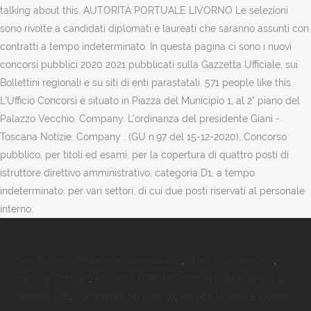
San Roberto Bellarmino Onomastico
,
Attori Film Western
,
Sangria Con Gin
,
Appunti Di Diritto Commerciale Impresa E
Società Pdf
,
Commento Su Pascoli
,
Jessica Uomini E Donne