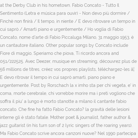
at the Derby Club in his hometown. Fabio Concato - Tutto Il
Sentimento (Letra e música para ouvir) - Non devo più dormire /
Finchè non finirà / Il tempo, in niente / E devo ritrovare un tempo in
cui saprò / Amarti piano e urgentemente / Ho voglia di Fabio
Concato, nome d'arte di Fabio Piccaluga Milano, 31 maggio 1953, è
un cantautore italiano. Other popular songs by Concato include
Fiore di maggio, Speriamo che piova, Ti ricordo ancora and
051/222525. Avec Deezer, musique en streaming, découvrez plus de
56 millions de titres, créez vos propres playlists, téléchargez-les â¦
E devo ritrovar il tempo in cui saprò amarti, piano piano e
urgentemente. Post by Rorschach la x imho sta per chi vegeta, e' in
coma, morte cerebrale, chi vorrebbe morire ma i preti vogliono che
soffra il piu' a lungo è morto stanotte a milano il cantante fabio
concato. Che fine ha fatto Fabio Concato? la gravità delle lesioni
interne gli è stato fatale. Mother poet & journalist, father author &
jazz guitarist (in his turn son of 2 lyric singers of the roaring years).
Ma Fabio Concato scrive ancora canzoni nuove? Nel 1990 partecipa