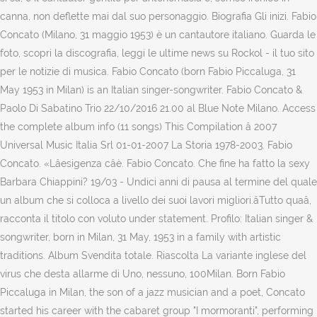
canna, non deflette mai dal suo personaggio. Biografia Gli inizi. Fabio
Concato (Milano, 31 maggio 1953) è un cantautore italiano. Guarda le
foto, scopri la discografia, leggi le ultime news su Rockol - il tuo sito
per le notizie di musica. Fabio Concato (born Fabio Piccaluga, 31
May 1953 in Milan) is an Italian singer-songwriter. Fabio Concato &
Paolo Di Sabatino Trio 22/10/2016 21.00 al Blue Note Milano. Access
the complete album info (11 songs) This Compilation â 2007
Universal Music Italia Srl 01-01-2007 La Storia 1978-2003. Fabio
Concato. «Lâesigenza câè. Fabio Concato. Che fine ha fatto la sexy
Barbara Chiappini? 19/03 - Undici anni di pausa al termine del quale
un album che si colloca a livello dei suoi lavori migliori.âTutto quaâ,
racconta il titolo con voluto under statement. Profilo: Italian singer &
songwriter, born in Milan, 31 May, 1953 in a family with artistic
traditions. Album Svendita totale. Riascolta La variante inglese del
virus che desta allarme di Uno, nessuno, 100Milan. Born Fabio
Piccaluga in Milan, the son of a jazz musician and a poet, Concato
started his career with the cabaret group "I mormoranti", performing