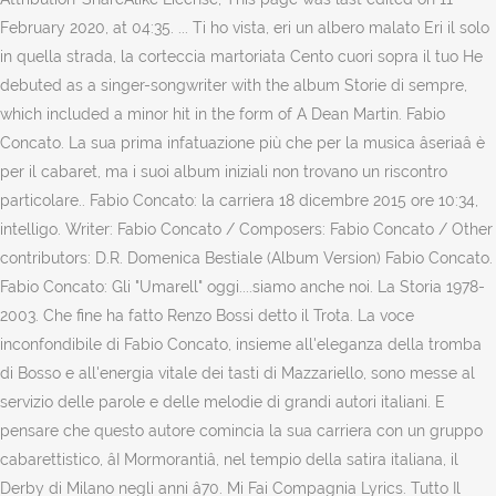
February 2020, at 04:35. ... Ti ho vista, eri un albero malato Eri il solo
in quella strada, la corteccia martoriata Cento cuori sopra il tuo He
debuted as a singer-songwriter with the album Storie di sempre,
which included a minor hit in the form of A Dean Martin. Fabio
Concato. La sua prima infatuazione più che per la musica âseriaâ è
per il cabaret, ma i suoi album iniziali non trovano un riscontro
particolare.. Fabio Concato: la carriera 18 dicembre 2015 ore 10:34,
intelligo. Writer: Fabio Concato / Composers: Fabio Concato / Other
contributors: D.R. Domenica Bestiale (Album Version) Fabio Concato.
Fabio Concato: Gli "Umarell" oggi....siamo anche noi. La Storia 1978-
2003. Che fine ha fatto Renzo Bossi detto il Trota. La voce
inconfondibile di Fabio Concato, insieme all'eleganza della tromba
di Bosso e all'energia vitale dei tasti di Mazzariello, sono messe al
servizio delle parole e delle melodie di grandi autori italiani. E
pensare che questo autore comincia la sua carriera con un gruppo
cabarettistico, âI Mormorantiâ, nel tempio della satira italiana, il
Derby di Milano negli anni â70. Mi Fai Compagnia Lyrics. Tutto Il