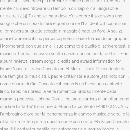
escuchar) - Non devo più dormire / Finchè non finirà / Il tempo, in
niente / E devo ritrovare un tempo in cui saprò / â¦ Biographie.
04:02 02. [2][4] Tu che sei nata dove c'è sempre il sole sopra uno
scoglio che ci si può tuffare e quel sole ce l'hai dentro il cuore sole
di primavera su quello scoglio in maggio è nato un fiore. A soli 21
anni intraprende il suo percorso professionale formando un gruppo,
I Mormoranti, con due amici.Il suo compito è quello di scrivere testi e
musiche. Permalink. aveva scritto canzoni anche per la bertè.-- Find
album reviews, stream songs, credits and award information for
Fabio Concato - Fabio Concato on AllMusic - 2001 Discendente da
una famiglia di musicisti, il padre chitarrista e autore jazz noto con il
nome dâarte di Gigi Concato e il nonno Nino Piccaluga cantante
lirico, Fabio ha ripreso la vena romantica probabilmente dalla
mamma poetessa. Johnny Dorelli, brillante carriera di un ottantenne:
che fine ha fatto? Il comune di Milano ha conferito FABIO CONCATO
l'ambrogino d'oro per la benemerenza in campo musicale vers... o la
città. Coi miei tempi, ma questa non è una novità. Ma Fabio Concato,
si sa, è il cantautor gentile per antonomasia e, sorriso ironico in