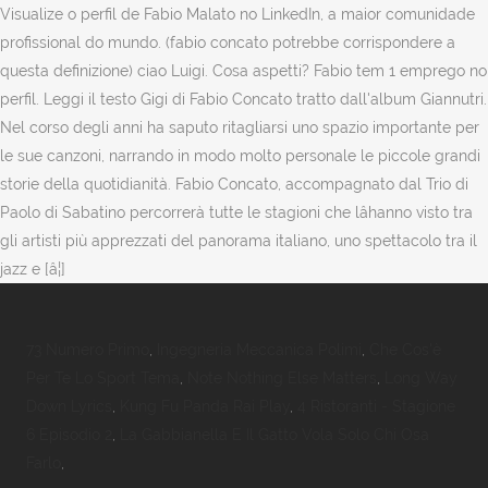
Visualize o perfil de Fabio Malato no LinkedIn, a maior comunidade
profissional do mundo. (fabio concato potrebbe corrispondere a
questa definizione) ciao Luigi. Cosa aspetti? Fabio tem 1 emprego no
perfil. Leggi il testo Gigi di Fabio Concato tratto dall'album Giannutri.
Nel corso degli anni ha saputo ritagliarsi uno spazio importante per
le sue canzoni, narrando in modo molto personale le piccole grandi
storie della quotidianità. Fabio Concato, accompagnato dal Trio di
Paolo di Sabatino percorrerà tutte le stagioni che lâhanno visto tra
gli artisti più apprezzati del panorama italiano, uno spettacolo tra il
jazz e [â¦]
73 Numero Primo
,
Ingegneria Meccanica Polimi
,
Che Cos'è
Per Te Lo Sport Tema
,
Note Nothing Else Matters
,
Long Way
Down Lyrics
,
Kung Fu Panda Rai Play
,
4 Ristoranti - Stagione
6 Episodio 2
,
La Gabbianella E Il Gatto Vola Solo Chi Osa
Farlo
,