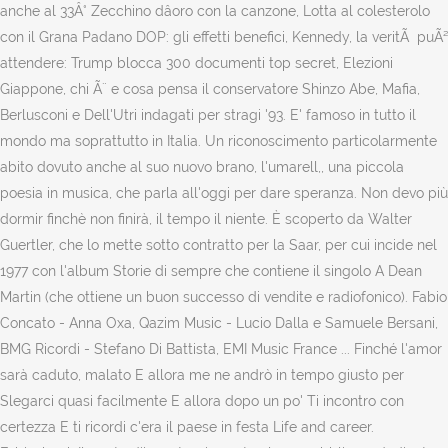
anche al 33Â° Zecchino dâoro con la canzone, Lotta al colesterolo
con il Grana Padano DOP: gli effetti benefici, Kennedy, la veritÃ puÃ²
attendere: Trump blocca 300 documenti top secret, Elezioni
Giappone, chi Ã¨ e cosa pensa il conservatore Shinzo Abe, Mafia,
Berlusconi e Dell'Utri indagati per stragi '93. E' famoso in tutto il
mondo ma soprattutto in Italia. Un riconoscimento particolarmente
abito dovuto anche al suo nuovo brano, l'umarell,, una piccola
poesia in musica, che parla all'oggi per dare speranza. Non devo più
dormir finchè non finirà, il tempo il niente. È scoperto da Walter
Guertler, che lo mette sotto contratto per la Saar, per cui incide nel
1977 con l'album Storie di sempre che contiene il singolo A Dean
Martin (che ottiene un buon successo di vendite e radiofonico). Fabio
Concato - Anna Oxa, Qazim Music - Lucio Dalla e Samuele Bersani,
BMG Ricordi - Stefano Di Battista, EMI Music France ... Finché l'amor
sarà caduto, malato E allora me ne andrò in tempo giusto per
Slegarci quasi facilmente E allora dopo un po' Ti incontro con
certezza E ti ricordi c'era il paese in festa Life and career.