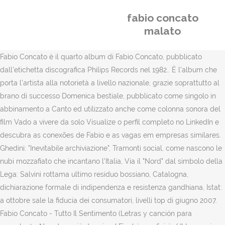
fabio concato
malato
Fabio Concato è il quarto album di Fabio Concato, pubblicato
dall'etichetta discografica Philips Records nel 1982.. È l'album che
porta l'artista alla notorietà a livello nazionale, grazie soprattutto al
brano di successo Domenica bestiale, pubblicato come singolo in
abbinamento a Canto ed utilizzato anche come colonna sonora del
film Vado a vivere da solo Visualize o perfil completo no LinkedIn e
descubra as conexões de Fabio e as vagas em empresas similares.
Ghedini: "Inevitabile archiviazione", Tramonti social, come nascono le
nubi mozzafiato che incantano l'Italia, Via il "Nord" dal simbolo della
Lega: Salvini rottama ultimo residuo bossiano, Catalogna,
dichiarazione formale di indipendenza e resistenza gandhiana, Istat:
a ottobre sale la fiducia dei consumatori, livelli top di giugno 2007.
Fabio Concato - Tutto Il Sentimento (Letras y canción para