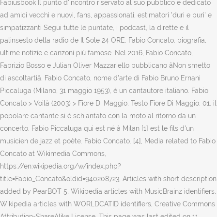
Fabiusbook Il punto d'incontro riservato al suo pubblico e dedicato
ad amici vecchi e nuovi, fans, appassionati, estimatori 'duri e puri' e
simpatizzanti Segui tutte le puntate, i podcast, la dirette e il
palinsesto della radio de Il Sole 24 ORE. Fabio Concato: biografia,
ultime notizie e canzoni più famose. Nel 2016, Fabio Concato,
Fabrizio Bosso e Julian Oliver Mazzariello pubblicano âNon smetto
di ascoltartiâ. Fabio Concato, nome d'arte di Fabio Bruno Ernani
Piccaluga (Milano, 31 maggio 1953), è un cantautore italiano. Fabio
Concato > Voilà (2003) > Fiore Di Maggio; Testo Fiore Di Maggio. 01. il
popolare cantante si è schiantato con la moto al ritorno da un
concerto. Fabio Piccaluga qui est né à Milan [1] est le fils d'un
musicien de jazz et poète. Fabio Concato. [4], Media related to Fabio
Concato at Wikimedia Commons,
https://en.wikipedia.org/w/index.php?
title=Fabio_Concato&oldid=940208723, Articles with short description
added by PearBOT 5, Wikipedia articles with MusicBrainz identifiers,
Wikipedia articles with WORLDCATID identifiers, Creative Commons
Attribution-ShareAlike License, This page was last edited on 11