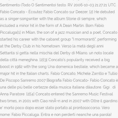
Sentimento (Todo O Sentimento) testo. RV 2006-10-03 21:27:21 UTC.
Fabio Concato - Écoutez Fabio Concato sur Deezer. [2] He debuted
as a singer-songwriter with the album Storie di sempre, which
included a minor hit in the form of A Dean Martin. Born Fabio
Piccaluga[1] in Milan, the son of a jazz musician and a poet, Concato
started his career with the cabaret group "I mormoranti", performing
at the Derby Club in his hometown. Verso la metà degli anni
Settanta si getta nella mischia del Derby di Milano, un noto locale
della città meneghina. [2][3] Concato's popularity received a big
boost in 1982 with the song Una domenica bestiale, which became a
major hit in the Italian charts. Fabio Concato, Michele Zarrillo e Tullio
De Piscopo Sanremo 2007 Biografia Fabio Concato- Fabio Concato è
una delle più belle certezze della musica italiana dâautore. Gigi . di
Anna Paratore. [2][4] Concato entered the Sanremo Music Festival
two times, in 2001 with Ciao ninÃ¬n and in 2007 with Oltre il giardino.
e' morto poco dopo esser stato portato al prontosoccorso. Vero
nome: Fabio Piccaluga. Entra e non perderti neanche una parola!