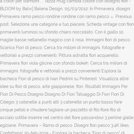
a colori per bambini ... Tazza mug cambia colore con disegno fiori -
BLOOM by Balvi│Balena Design. 05/03/2012; In Primavera; disegni
Primavera ramo pesco rondine rondine con ramo pesco ← Previous
post. Seleziona una categoria a tuo piacere. Scheda vintage con fiori
primaverili luminosi su sfondo chiaro nocciolato. Con il giallo 10
maglie basse nellanello magico con il rosa. Immagini fiori di pesco.
Scarica Fiori di pesco. Cerca tra milioni di immagini, fotografie e
vettoriali a prezzi convenienti. Pittura astratta fiori acquerello.
Primavera fiori viola glicine con sfondo bokeh. Cerca tra milioni di
immagini, fotografie e vettoriali a prezzi convenienti Esplora la
bacheca Fiori di pesco di Ivan Pedrini su Pinterest. Visualizza altre
idee su fiori di pesco, arte giapponese, fiori. Risultati Immagini Per
Fiori Di Pesco Disegno Disegno Di Fiori Tatuaggio Di Fiori Fiori Di
Ciliegio 3 catenelle 4 punti alti 3 catenelle un punto basso fare
cinque petali e chiudere tagliare un pezzetto di filo fiore filo di
acciaio sottile inserire nel centro del fiore passandovi 3 perline gialle
egiziane. Primavera – Ramo di pesco. Disegni fiori pesco 3.4K likes.
Confetteria! 20-feb-2019 - Esplora la bacheca "Fiori di pesco" di