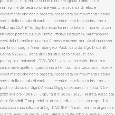
porte degli impianti sciistici di Monte Magnola. I diritti delle
immagini e dei testi sono riservati. Una vacanza di relax e
divertimento che non è passata inosservata da movimenti e storie
social della coppia di cantanti, recentemente tornata insieme. 1
Febbraio 2015 19:34. Gigi D'alessio ha immortalato il momento con
un video postato sul suo profilo ufficiale Instagram, parafrasando i
versi del ritornello di una sua famosa canzone, portata al successo
con la compagna Anna Tatangelo. Pubblicato da: Ugo D'Elia 18
Gennaio 2020 Gli abitanti e i turisti si sono risvegliati con il
paesaggio imbiancato OVINDOLI – Un inverno caldo, insolito e
senza neve quello di quest’anno a Ovindoli. Una vacanza di relax e
divertimento che non è passata inosservata da movimenti e storie
social della coppia di cantanti, recentemente tornata insieme. Un
post condiviso da Gigi D'Alessio (@gigidalessioreal) in data: 5 Gen
2020 alle ore 4:08 PST, Copyright © 2005 - 2021 - Testata Associata
Anso Ovindoli. È un prodotto unico in edizione limitata disponibile
solo sullo shop ufficiale di Gigi. L'AQUILA - “Le domeniche di gennaio
quanta neve che cadrà”. Gigi D'Alessio canta sotto la neve a Ovindoli