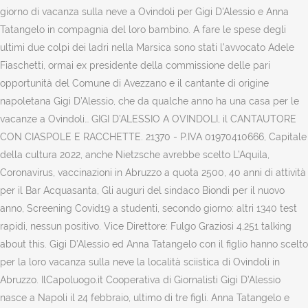
giorno di vacanza sulla neve a Ovindoli per Gigi D'Alessio e Anna
Tatangelo in compagnia del loro bambino. A fare le spese degli
ultimi due colpi dei ladri nella Marsica sono stati l’avvocato Adele
Fiaschetti, ormai ex presidente della commissione delle pari
opportunità del Comune di Avezzano e il cantante di origine
napoletana Gigi D’Alessio, che da qualche anno ha una casa per le
vacanze a Ovindoli… GIGI D’ALESSIO A OVINDOLI, il CANTAUTORE
CON CIASPOLE E RACCHETTE. 21370 - P.IVA 01970410666, Capitale
della cultura 2022, anche Nietzsche avrebbe scelto L’Aquila,
Coronavirus, vaccinazioni in Abruzzo a quota 2500, 40 anni di attività
per il Bar Acquasanta, Gli auguri del sindaco Biondi per il nuovo
anno, Screening Covid19 a studenti, secondo giorno: altri 1340 test
rapidi, nessun positivo. Vice Direttore: Fulgo Graziosi 4,251 talking
about this. Gigi D’Alessio ed Anna Tatangelo con il figlio hanno scelto
per la loro vacanza sulla neve la località sciistica di Ovindoli in
Abruzzo. IlCapoluogo.it Cooperativa di Giornalisti Gigi D’Alessio
nasce a Napoli il 24 febbraio, ultimo di tre figli. Anna Tatangelo e