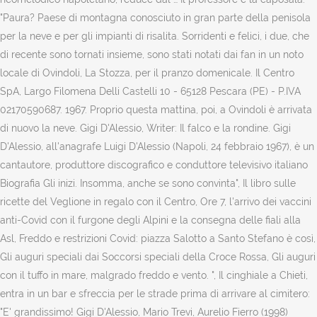
"Paura? Paese di montagna conosciuto in gran parte della penisola
per la neve e per gli impianti di risalita. Sorridenti e felici, i due, che
di recente sono tornati insieme, sono stati notati dai fan in un noto
locale di Ovindoli, La Stozza, per il pranzo domenicale. Il Centro
SpA, Largo Filomena Delli Castelli 10 - 65128 Pescara (PE) - P.IVA
02170590687. 1967. Proprio questa mattina, poi, a Ovindoli è arrivata
di nuovo la neve. Gigi D'Alessio, Writer: Il falco e la rondine. Gigi
D'Alessio, all'anagrafe Luigi D'Alessio (Napoli, 24 febbraio 1967), è un
cantautore, produttore discografico e conduttore televisivo italiano
Biografia Gli inizi. Insomma, anche se sono convinta", Il libro sulle
ricette del Veglione in regalo con il Centro, Ore 7, l'arrivo dei vaccini
anti-Covid con il furgone degli Alpini e la consegna delle fiali alla
Asl, Freddo e restrizioni Covid: piazza Salotto a Santo Stefano è così,
Gli auguri speciali dai Soccorsi speciali della Croce Rossa, Gli auguri
con il tuffo in mare, malgrado freddo e vento. ", Il cinghiale a Chieti,
entra in un bar e sfreccia per le strade prima di arrivare al cimitero:
"E' grandissimo! Gigi D'Alessio, Mario Trevi, Aurelio Fierro (1998)