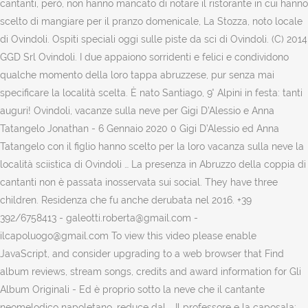
cantanti, però, non hanno mancato di notare il ristorante in cui hanno
scelto di mangiare per il pranzo domenicale, La Stozza, noto locale
di Ovindoli. Ospiti speciali oggi sulle piste da sci di Ovindoli. (C) 2014
GGD Srl Ovindoli. I due appaiono sorridenti e felici e condividono
qualche momento della loro tappa abruzzese, pur senza mai
specificare la località scelta. È nato Santiago, 9° Alpini in festa: tanti
auguri! Ovindoli, vacanze sulla neve per Gigi D’Alessio e Anna
Tatangelo Jonathan - 6 Gennaio 2020 0 Gigi D’Alessio ed Anna
Tatangelo con il figlio hanno scelto per la loro vacanza sulla neve la
località sciistica di Ovindoli … La presenza in Abruzzo della coppia di
cantanti non è passata inosservata sui social. They have three
children. Residenza che fu anche derubata nel 2016. +39
392/6758413 - galeotti.roberta@gmail.com -
ilcapoluogo@gmail.com To view this video please enable
JavaScript, and consider upgrading to a web browser that Find
album reviews, stream songs, credits and award information for Gli
Album Originali - Ed è proprio sotto la neve che il cantante
neomelodico napoletano, reduce dal … Il professore e la caposala: