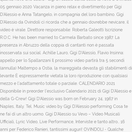
05 gennaio 2020 Vacanza in pieno relax e divertimento per Gigi
D'Alessio e Anna Tatangelo, in compagnia del loro bambino. Gigi
D’Alessio da Ovindoli ci ricorda che a gennaio dovrebbe nevicare, il
video è virale. Direttore responsabile: Roberta Galeotti Iscrizione
R.O.C. He has been married to Carmela Barbato since 1987. La
presenza in Abruzzo della coppia di cantanti non è passata
inosservata sui social. Achille Lauro, Gigi D'Alessio, Flavio Insinna:
appello per lo Spallanzani Il prossimo video partirà tra 5 secondi
(annulla) Maltempo a Ostia, la mareggiata devasta gli stabilimenti di
levante È espressamente vietata la loro riproduzione con qualsiasi
mezzo e l'adattamento totale o parziale. CALENDARIO 2021
Disponibile in preorder l’esclusivo Calendario 2021 di Gigi D’Alessio e
della G-Crew! Gigi D'Alessio was born on February 24, 1967 in
Naples, Italy. Tel. Music video by Gigi D'Alessio performing Cosa te
ne fai di un altro uomo. Gigi D'Alessio su Vevo – Video Musicali
Ufficiali, Lyric Video, Live Performance, Interviste e tanto altro… 16
anni per Federico Ranieri, tantissimi auguri! OVINDOLI - Qualche