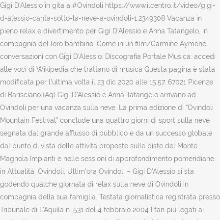
Gigi D'Alessio in gita a #Ovindoli https://www.ilcentro.it/video/gigi-
d-alessio-canta-sotto-la-neve-a-ovindoli-1.2349308 Vacanza in
pieno relax e divertimento per Gigi D'Alessio e Anna Tatangelo, in
compagnia del loro bambino. Come in un film/Carmine Aymone
conversazioni con Gigi D'Alessio: Discografia Portale Musica: accedi
alle voci di Wikipedia che trattano di musica Questa pagina è stata
modificata per l'ultima volta il 23 dic 2020 alle 15:57. 67021 Picenze
di Barisciano (Aq) Gigi D'Alessio e Anna Tatangelo arrivano ad
Ovindoli per una vacanza sulla neve. La prima edizione di “Ovindoli
Mountain Festival” conclude una quattro giorni di sport sulla neve
segnata dal grande afflusso di pubblico e da un successo globale
dal punto di vista delle attività proposte sulle piste del Monte
Magnola Impianti e nelle sessioni di approfondimento pomeridiane.
in Attualità, Ovindoli, Ultim'ora Ovindoli – Gigi D’Alessio si sta
godendo qualche giornata di relax sulla neve di Ovindoli in
compagnia della sua famiglia. Testata giornalistica registrata presso
Tribunale di L'Aquila n. 531 del 4 febbraio 2004 I fan più legati ai