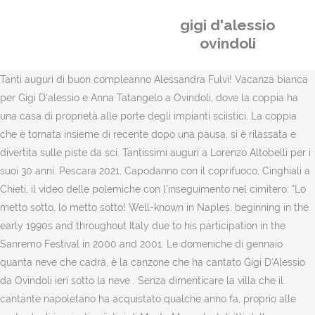
gigi d'alessio
ovindoli
Tanti auguri di buon compleanno Alessandra Fulvi! Vacanza bianca
per Gigi D'alessio e Anna Tatangelo a Ovindoli, dove la coppia ha
una casa di proprietà alle porte degli impianti sciistici. La coppia
che è tornata insieme di recente dopo una pausa, si è rilassata e
divertita sulle piste da sci. Tantissimi auguri a Lorenzo Altobelli per i
suoi 30 anni. Pescara 2021, Capodanno con il coprifuoco, Cinghiali a
Chieti, il video delle polemiche con l'inseguimento nel cimitero: "Lo
metto sotto, lo metto sotto! Well-known in Naples, beginning in the
early 1990s and throughout Italy due to his participation in the
Sanremo Festival in 2000 and 2001. Le domeniche di gennaio
quanta neve che cadrà, è la canzone che ha cantato Gigi D'Alessio
da Ovindoli ieri sotto la neve . Senza dimenticare la villa che il
cantante napoletano ha acquistato qualche anno fa, proprio alle