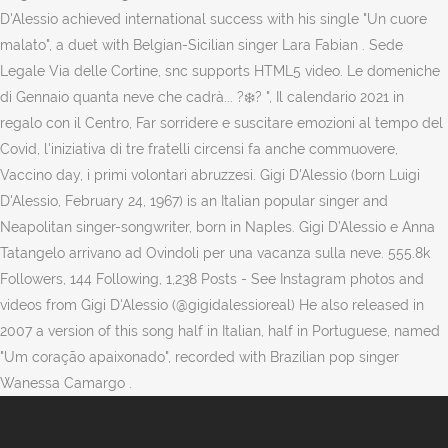
D'Alessio achieved international success with his single "Un cuore
malato", a duet with Belgian-Sicilian singer Lara Fabian . Sede
Legale Via delle Cortine, snc supports HTML5 video. Le domeniche
di Gennaio quanta neve che cadrà... ?❄️? ", Il calendario 2021 in
regalo con il Centro, Far sorridere e suscitare emozioni al tempo del
Covid, l'iniziativa di tre fratelli circensi fa anche commuovere,
Vaccino day, i primi volontari abruzzesi. Gigi D'Alessio (born Luigi
D'Alessio, February 24, 1967) is an Italian popular singer and
Neapolitan singer-songwriter, born in Naples. Gigi D’Alessio e Anna
Tatangelo arrivano ad Ovindoli per una vacanza sulla neve. 555.8k
Followers, 144 Following, 1,238 Posts - See Instagram photos and
videos from Gigi D'Alessio (@gigidalessioreal) He also released in
2007 a version of this song half in Italian, half in Portuguese, named
"Um coração apaixonado", recorded with Brazilian pop singer
Wanessa Camargo .