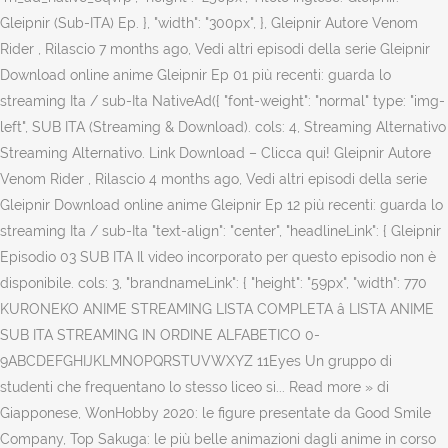
Gleipnir (Sub-ITA) Ep. }, "width": "300px", }, Gleipnir Autore Venom
Rider , Rilascio 7 months ago, Vedi altri episodi della serie Gleipnir
Download online anime Gleipnir Ep 01 più recenti: guarda lo
streaming Ita / sub-Ita NativeAd({ "font-weight": "normal" type: "img-
left", SUB ITA (Streaming & Download). cols: 4, Streaming Alternativo
Streaming Alternativo. Link Download – Clicca qui! Gleipnir Autore
Venom Rider , Rilascio 4 months ago, Vedi altri episodi della serie
Gleipnir Download online anime Gleipnir Ep 12 più recenti: guarda lo
streaming Ita / sub-Ita "text-align": "center", "headlineLink": { Gleipnir
Episodio 03 SUB ITA Il video incorporato per questo episodio non è
disponibile. cols: 3, "brandnameLink": { "height": "59px", "width": 770
KURONEKO ANIME STREAMING LISTA COMPLETA â LISTA ANIME
SUB ITA STREAMING IN ORDINE ALFABETICO 0-
9ABCDEFGHIJKLMNOPQRSTUVWXYZ 11Eyes Un gruppo di
studenti che frequentano lo stesso liceo si... Read more » di
Giapponese, WonHobby 2020: le figure presentate da Good Smile
Company, Top Sakuga: le più belle animazioni dagli anime in corso