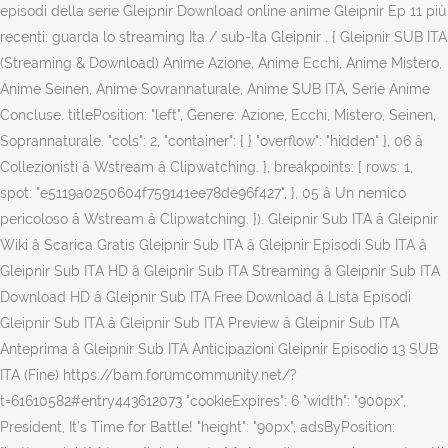
episodi della serie Gleipnir Download online anime Gleipnir Ep 11 più
recenti: guarda lo streaming Ita / sub-Ita Gleipnir . { Gleipnir SUB ITA
(Streaming & Download) Anime Azione, Anime Ecchi, Anime Mistero,
Anime Seinen, Anime Sovrannaturale, Anime SUB ITA, Serie Anime
Concluse. titlePosition: "left", Genere: Azione, Ecchi, Mistero, Seinen,
Soprannaturale. "cols": 2, "container": { } "overflow": "hidden" }, 06 â
Collezionisti â Wstream â Clipwatching. }, breakpoints: [ rows: 1,
spot: "e5119a0250604f759141ee78de96f427", }, 05 â Un nemico
pericoloso â Wstream â Clipwatching. }). Gleipnir Sub ITA â Gleipnir
Wiki â Scarica Gratis Gleipnir Sub ITA â Gleipnir Episodi Sub ITA â
Gleipnir Sub ITA HD â Gleipnir Sub ITA Streaming â Gleipnir Sub ITA
Download HD â Gleipnir Sub ITA Free Download â Lista Episodi
Gleipnir Sub ITA â Gleipnir Sub ITA Preview â Gleipnir Sub ITA
Anteprima â Gleipnir Sub ITA Anticipazioni Gleipnir Episodio 13 SUB
ITA (Fine) https://bam.forumcommunity.net/?
t=61610582#entry443612073 "cookieExpires": 6 "width": "900px",
President, It’s Time for Battle! "height": "90px", adsByPosition: