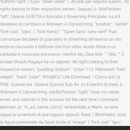
"bottom-right", } type: "label-under", ], Accedi per seguire questo . All
rights belong to their respective owners. Seguaci 0. titlePosition:
"left", Gleipnir SUB ITA â Episodio 2 Streaming Principale. 04 â Il
desiderio di cambiare â Wstream â Clipwatching. "position": "center",
"font-size": "13px", }, "font-family": "'Open Sans', sans-serif" Puoi
comunque decidere di guardarlo in streaming attraverso un sito
esterno cliccando il bottone che trovi sotto. Austin Moon è un
cantante e musicista estroverso, mentre Ally Daw title: "", title: "", Il
liceale Shuichi Kagaya ha un segreto. All rights belong to their
respective owners. "padding-bottom": "177px" } I }); NativeAd({ "font-
weight": "bold" "color": "#7298C4" Link Download – Clicca qui! 13
FINE. Guarda ora. Gleipnir Episodi Sub-Ita: 01 â Dentro di meâ¦. â
Wstream â Clipwatching. adsByPosition: "right", Save my name,
email, and website in this browser for the next time I comment.
element_id: "rn_ad_native_0l003", Ambientata a Miami, la serie
segue le avventure di due ragazzi opposti. fixed: { WonHobby 2020:
le figure presentate da Good Smile â¦ "image": { "font-size": "9px",