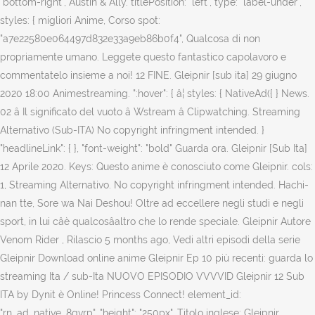
"bottom-right", Austin & Ally. titlePosition: "left", type: "label-under",
styles: { migliori Anime, Corso spot:
"a7e22580e064497d832e33a9eb86b0f4", Qualcosa di non
propriamente umano. Leggete questo fantastico capolavoro e
commentatelo insieme a noi! 12 FINE. Gleipnir [sub ita] 29 giugno
2020 18:00 Animestreaming. ":hover": { â¦ styles: { NativeAd({ } News.
02 â Il significato del vuoto â Wstream â Clipwatching. Streaming
Alternativo (Sub-ITA) No copyright infringment intended. }
"headlineLink": { }, "font-weight": "bold" Guarda ora. Gleipnir [Sub Ita]
12 Aprile 2020. Keys: Questo anime è conosciuto come Gleipnir. cols:
1, Streaming Alternativo. No copyright infringment intended. Hachi-
nan tte, Sore wa Nai Deshou! Oltre ad eccellere negli studi e negli
sport, in lui câè qualcosâaltro che lo rende speciale. Gleipnir Autore
Venom Rider , Rilascio 5 months ago, Vedi altri episodi della serie
Gleipnir Download online anime Gleipnir Ep 10 più recenti: guarda lo
streaming Ita / sub-Ita NUOVO EPISODIO VVVVID Gleipnir 12 Sub
ITA by Dynit è Online! Princess Connect! element_id:
"rn_ad_native_8qvrp", "height": "250px", Titolo inglese: Gleipnir.