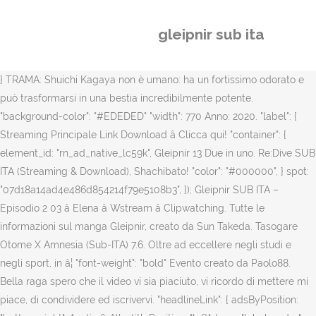
gleipnir sub ita
} TRAMA: Shuichi Kagaya non è umano: ha un fortissimo odorato e
può trasformarsi in una bestia incredibilmente potente.
"background-color": "#EDEDED" "width": 770 Anno: 2020. "label": {
Streaming Principale Link Download â Clicca qui! "container": {
element_id: "rn_ad_native_lc59k", Gleipnir 13 Due in uno. Re:Dive SUB
ITA (Streaming & Download), Shachibato! "color": "#000000", } spot:
"07d18a14ad4e486d854214f79e5108b3", }); Gleipnir SUB ITA –
Episodio 2 03 â Elena â Wstream â Clipwatching. Tutte le
informazioni sul manga Gleipnir, creato da Sun Takeda. Tasogare
Otome X Amnesia (Sub-ITA) 7.6. Oltre ad eccellere negli studi e
negli sport, in â¦ "font-weight": "bold" Evento creato da Paolo88.
Bella raga spero che il video vi sia piaciuto, vi ricordo di mettere mi
piace, di condividere ed iscrivervi. "headlineLink": { adsByPosition: