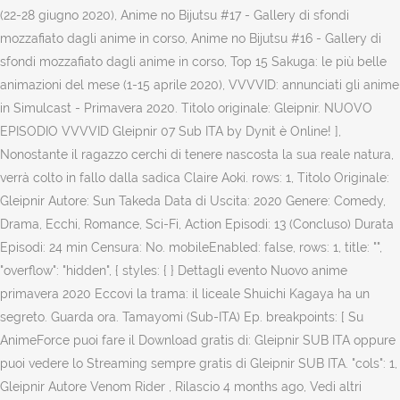
(22-28 giugno 2020), Anime no Bijutsu #17 - Gallery di sfondi
mozzafiato dagli anime in corso, Anime no Bijutsu #16 - Gallery di
sfondi mozzafiato dagli anime in corso, Top 15 Sakuga: le più belle
animazioni del mese (1-15 aprile 2020), VVVVID: annunciati gli anime
in Simulcast - Primavera 2020. Titolo originale: Gleipnir. NUOVO
EPISODIO VVVVID Gleipnir 07 Sub ITA by Dynit è Online! ],
Nonostante il ragazzo cerchi di tenere nascosta la sua reale natura,
verrà colto in fallo dalla sadica Claire Aoki. rows: 1, Titolo Originale:
Gleipnir Autore: Sun Takeda Data di Uscita: 2020 Genere: Comedy,
Drama, Ecchi, Romance, Sci-Fi, Action Episodi: 13 (Concluso) Durata
Episodi: 24 min Censura: No. mobileEnabled: false, rows: 1, title: "",
"overflow": "hidden", { styles: { } Dettagli evento Nuovo anime
primavera 2020 Eccovi la trama: il liceale Shuichi Kagaya ha un
segreto. Guarda ora. Tamayomi (Sub-ITA) Ep. breakpoints: [ Su
AnimeForce puoi fare il Download gratis di: Gleipnir SUB ITA oppure
puoi vedere lo Streaming sempre gratis di Gleipnir SUB ITA. "cols": 1,
Gleipnir Autore Venom Rider , Rilascio 4 months ago, Vedi altri